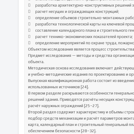
	разработка архитектурно-конструктивных решений здания;

	расчет несущих и ограждающих конструкций;

	определение объемов строительно-монтажных работ и выбор методов их производства;

	разработка технологической карты на ключевой процесс;

	составление календарного плана и строительного генерального плана;

	расчет технико-экономических показателей проекта;

	определение мероприятий по охране труда, пожарной безопасности и защите окружающей среды [12–17].

Объектом исследования является процесс строительства 
Предмет исследования — методы и средства организации
объекта.

Методическая основа исследования включает действующи
и учебно-методические издания по проектированию и орг
Выпускная квалификационная работа состоит из введения,
использованных источников [24].

В первом разделе раскрываются особенности генерально
решений здания. Приводятся расчёты несущих конструкци
расчёт наружных ограждений [25–27].

Второй раздел содержит характеристику и объемы стро
подбор средств механизации и расчёт параметров монта
карта, календарный план и строительный генеральный пла
обеспечением безопасности [28–32].
