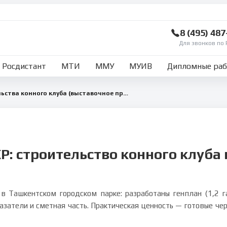
8 (495) 48
Для звонков по 
Росдистант
МТИ
ММУ
МУИВ
Дипломные ра
Организация строительства конного клуба (выставочное пространство) в г. Ташкенте
Р: строительство конного клуба
 в Ташкентском городском парке: разработаны генплан (1,2 га
азатели и сметная часть. Практическая ценность — готовые че