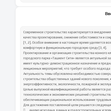
Вв
Современное строительство характеризуется внедрение
качества проектирования, снижение себестоимости и со
[1, 2]. Особое внимание в настоящее время уделяется в
комфортную и функциональную городскую среду [3, 4].

Проектирование и организация строительства конного кл
городского парка «Ташкент Сити» является актуальной за
имеет культурно-демонстрационное назначение и предна
лекционных мероприятий, что требует особого подхода 
Актуальность темы обусловлена необходимостью соверш
строительства общественных зданий нового поколения,
энергоэффективности, экологичности, пожарной и эксплуат
Целью выпускной квалификационной работы является ра
технологических и экономических решений строительства 
обеспечивающих рациональное использование трудовых, м
Для достижения поставленной цели решаются следующие
	анализ исходных данных и градостроительных условий строительной площадки;
