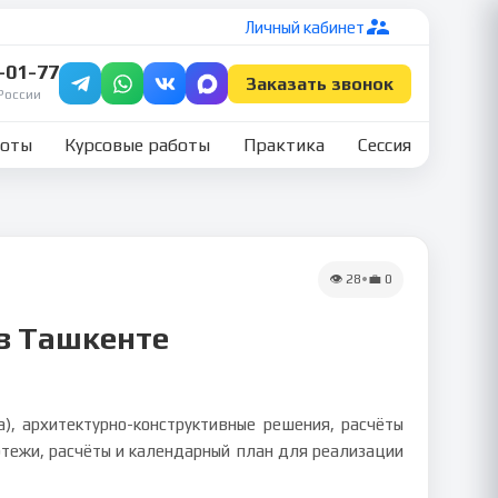
Личный кабинет
7-01-77
Заказать звонок
России
боты
Курсовые работы
Практика
Сессия
👁
28
•
💼
0
 в Ташкенте
), архитектурно-конструктивные решения, расчёты
ртежи, расчёты и календарный план для реализации