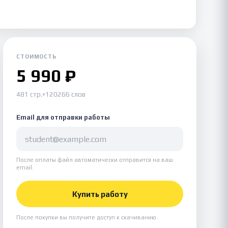
СТОИМОСТЬ
5 990 ₽
481 стр.
•
120266 слов
Email для отправки работы
После оплаты файл автоматически отправится на ваш
email.
Купить работу
После покупки вы получите доступ к скачиванию.