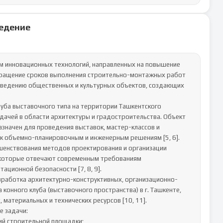
едение
м инновационных технологий, направленных на повышение 
кращение сроков выполнения строительно-монтажных работ 
озведению общественных и культурных объектов, создающих 
уба выставочного типа на территории Ташкентского 
дачей в области архитектуры и градостроительства. Объект 
значен для проведения выставок, мастер-классов и 
к объемно-планировочным и инженерным решениям [5, 6].

енствования методов проектирования и организации 
 которые отвечают современным требованиям 
ационной безопасности [7, 8, 9].

зработка архитектурно-конструктивных, организационно-
конного клуба (выставочного пространства) в г. Ташкенте, 
атериальных и технических ресурсов [10, 11].

 задачи:
