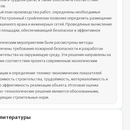
в.

ый план производства работ, определены необходимые 
 Построенный стройгенплан позволил определить размещение 
башенного крана и инженерных сетей. Проведённые вычисления 
 площадки, обеспечивающей безопасное и эффективное 
ологическим мероприятиям были рассмотрены методы 
ечены требования пожарной безопасности и разработан 
оительства на окружающую среду. Эти решения направлены на 
ие соответствия проекта современным экологическим 
ации и определение технико-экономических показателей 
оимость строительства, трудоёмкость, материалоёмкость и 
 эффективность реализации объекта. Итоговая оценка 
но-технологические решения являются обоснованными, 
ующих строительных норм.
 литературы