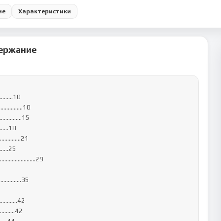
ие
Характеристики
ержание
….…10

………………10

………...15

.…18

…………..21

……25

…………………………29

……..…35

…...…42

……..42
