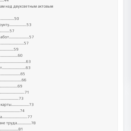
…44

мам над двухсветным актовым 
………..……50

грунту……………..…53

…………57

работ…………………..57

…………………………….57

…………..59

……………………60

и…………………………..63

бот………………………63

……………………..65

……………………..66

………………..69

…………..………………71

……..………..73

й карты………….…….73

…………………………74

сса………………………..77

ране труда………….…78

……………….……81
