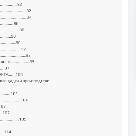
………………..82

ия…………………………82

х………………………...84

………...86

………..…………88

.……..90

……….....90

…………………………92

ей………………………..93

асности………………..95

……97

КТА……..100

 площадки и производстве 
…….…102

………………………104

07

…107

………………………109

….114