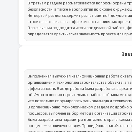
В третьем разделе рассматриваются вопросы охраны тру
безопасности, а также мероприятия по охране окружающей
Четвертый раздел содержит расчёт сметной документаци
строительства и анализ эффективности принятых проектны
В заключении подводятся итоги проделанной работы, фо
определяется практическая значимость проекта для прим
Зак
Выполненная выпускная квалификационная работа охваты
организацией и технологией строительства объекта, а та
эффективности. В ходе работы была разработана архите
объёмов основных строительных работ, выбраны методы
что позволило сформировать рациональную и технически
В организационно-технологическом разделе подробно р
процессов, выполнен выбор метода организации строител
Были разработаны параметры монтажного крана, схема в
процесс — кирпичную кладку. Проведённые расчёты поз
потоков, определить продолжительность отдельных этап