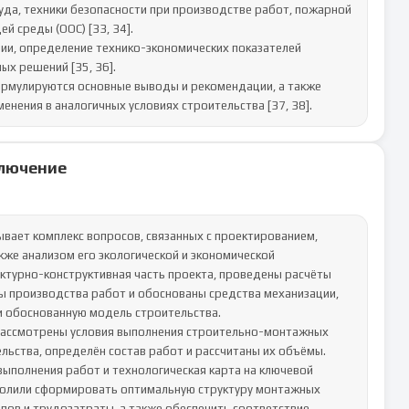
да, техники безопасности при производстве работ, пожарной 
 среды (ООС) [33, 34].

и, определение технико-экономических показателей 
х решений [35, 36].

рмулируются основные выводы и рекомендации, а также 
енения в аналогичных условиях строительства [37, 38].
лючение
вает комплекс вопросов, связанных с проектированием, 
кже анализом его экологической и экономической 
ктурно-конструктивная часть проекта, проведены расчёты 
 производства работ и обоснованы средства механизации, 
 обоснованную модель строительства.

ассмотрены условия выполнения строительно-монтажных 
ьства, определён состав работ и рассчитаны их объёмы. 
ыполнения работ и технологическая карта на ключевой 
волили сформировать оптимальную структуру монтажных 
ов и трудозатраты, а также обеспечить соответствие 