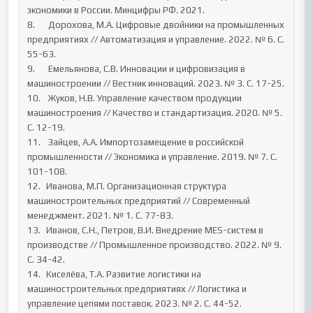
экономики в России. Минцифры РФ. 2021.

8.	  Дорохова, М.А. Цифровые двойники на промышленных 
предприятиях // Автоматизация и управление. 2022. № 6. С. 
55-63.

9.	  Емельянова, С.В. Инновации и цифровизация в 
машиностроении // Вестник инноваций. 2023. № 3. С. 17-25.

10.	  Жуков, Н.В. Управление качеством продукции 
машиностроения // Качество и стандартизация. 2020. № 5. 
С. 12-19.

11.	  Зайцев, А.А. Импортозамещение в российской 
промышленности // Экономика и управление. 2019. № 7. С. 
101-108.

12.	 Иванова, М.П. Организационная структура 
машиностроительных предприятий // Современный 
менеджмент. 2021. № 1. С. 77-83.

13.	 Иванов, С.Н., Петров, В.И. Внедрение MES-систем в 
производстве // Промышленное производство. 2022. № 9. 
С. 34-42.

14.	 Киселёва, Т.А. Развитие логистики на 
машиностроительных предприятиях // Логистика и 
управление цепями поставок. 2023. № 2. С. 44-52.
