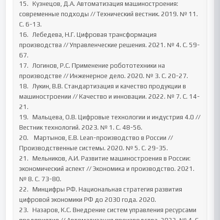
15.	 Кузнецов, Д.А. Автоматизация машиностроения: 
современные подходы // Технический вестник. 2019. № 11. 
С. 6-13.

16.	 Лебедева, Н.Г. Цифровая трансформация 
производства // Управленческие решения. 2021. № 4. С. 59-
67.

17.	 Логинов, Р.С. Применение робототехники на 
производстве // Инженерное дело. 2020. № 3. С. 20-27.

18.	 Лукин, В.В. Стандартизация и качество продукции в 
машиностроении // Качество и инновации. 2022. № 7. С. 14-
21.

19.	 Мальцева, О.В. Цифровые технологии и индустрия 4.0 // 
Вестник технологий. 2023. № 1. С. 48-56.

20.	  Мартынов, Е.В. Lean-производство в России // 
Производственные системы. 2020. № 5. С. 29-35.

21.	 Мельников, А.И. Развитие машиностроения в России: 
экономический аспект // Экономика и производство. 2021. 
№ 8. С. 73-80.

22.	 Минцифры РФ. Национальная стратегия развития 
цифровой экономики РФ до 2030 года. 2020.

23.	 Назаров, К.С. Внедрение систем управления ресурсами 