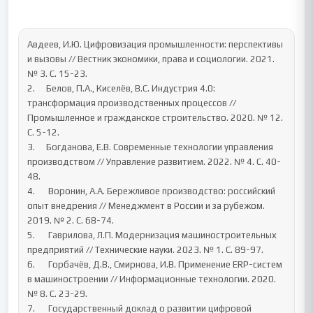
Авдеев, И.Ю. Цифровизация промышленности: перспективы 
и вызовы // Вестник экономики, права и социологии. 2021. 
№ 3. С. 15-23.

2.	 Белов, П.А., Киселёв, В.С. Индустрия 4.0: 
трансформация производственных процессов // 
Промышленное и гражданское строительство. 2020. № 12. 
С. 5-12.

3.	 Богданова, Е.В. Современные технологии управления 
производством // Управление развитием. 2022. № 4. С. 40-
48.

4.	  Воронин, А.А. Бережливое производство: российский 
опыт внедрения // Менеджмент в России и за рубежом. 
2019. № 2. С. 68-74.

5.	  Гаврилова, Л.П. Модернизация машиностроительных 
предприятий // Технические науки. 2023. № 1. С. 89-97.

6.	  Горбачёв, Д.В., Смирнова, И.В. Применение ERP-систем 
в машиностроении // Информационные технологии. 2020. 
№ 8. С. 23-29.

7.	  Государственный доклад о развитии цифровой 