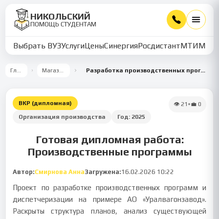
НИКОЛЬСКИЙ
ПОМОЩЬ СТУДЕНТАМ
Выбрать ВУЗ
Услуги
Цены
Синергия
Росдистант
МТИ
ММУ
Главная
Магазин работ
Разработка производственных программ для цехов и участков на примере АО Уралвагонзавод
ВКР (дипломная)
👁
21
•
💼
0
Организация производства
Год:
2025
Готовая дипломная работа:
Производственные программы
Автор:
Смирнова Анна
Загружена:
16.02.2026 10:22
Проект по разработке производственных программ и
диспетчеризации на примере АО «Уралвагонзавод».
Раскрыты структура планов, анализ существующей