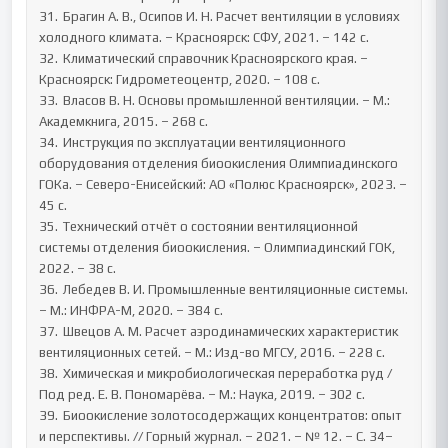
31.	Брагин А. В., Осипов И. Н. Расчет вентиляции в условиях 
холодного климата. – Красноярск: СФУ, 2021. – 142 с.

32.	Климатический справочник Красноярского края. – 
Красноярск: Гидрометеоцентр, 2020. – 108 с.

33.	Власов В. Н. Основы промышленной вентиляции. – М.: 
Академкнига, 2015. – 268 с.

34.	Инструкция по эксплуатации вентиляционного 
оборудования отделения биоокисления Олимпиадинского 
ГОКа. – Северо-Енисейский: АО «Полюс Красноярск», 2023. – 
45 с.

35.	Технический отчёт о состоянии вентиляционной 
системы отделения биоокисления. – Олимпиадинский ГОК, 
2022. – 38 с.

36.	Лебедев В. И. Промышленные вентиляционные системы. 
– М.: ИНФРА-М, 2020. – 384 с.

37.	Швецов А. М. Расчет аэродинамических характеристик 
вентиляционных сетей. – М.: Изд-во МГСУ, 2016. – 228 с.

38.	Химическая и микробиологическая переработка руд / 
Под ред. Е. В. Пономарёва. – М.: Наука, 2019. – 302 с.

39.	Биоокисление золотосодержащих концентратов: опыт 
и перспективы. // Горный журнал. – 2021. – № 12. – С. 34–