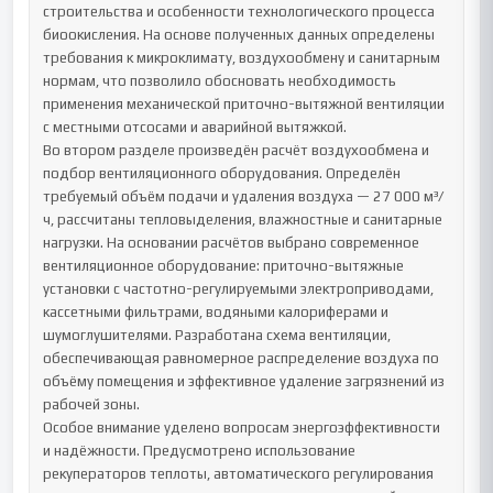
строительства и особенности технологического процесса 
биоокисления. На основе полученных данных определены 
требования к микроклимату, воздухообмену и санитарным 
нормам, что позволило обосновать необходимость 
применения механической приточно-вытяжной вентиляции 
с местными отсосами и аварийной вытяжкой.

Во втором разделе произведён расчёт воздухообмена и 
подбор вентиляционного оборудования. Определён 
требуемый объём подачи и удаления воздуха — 27 000 м³/
ч, рассчитаны тепловыделения, влажностные и санитарные 
нагрузки. На основании расчётов выбрано современное 
вентиляционное оборудование: приточно-вытяжные 
установки с частотно-регулируемыми электроприводами, 
кассетными фильтрами, водяными калориферами и 
шумоглушителями. Разработана схема вентиляции, 
обеспечивающая равномерное распределение воздуха по 
объёму помещения и эффективное удаление загрязнений из 
рабочей зоны.

Особое внимание уделено вопросам энергоэффективности 
и надёжности. Предусмотрено использование 
рекуператоров теплоты, автоматического регулирования 