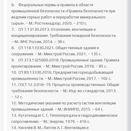
6.	Федеральные нормы и правила в области 
промышленной безопасности «Правила безопасности при 
ведении горных работ и переработке минерального 
сырья». – М.: Ростехнадзор, 2020. – 210 с.

7.	СП 7.13130.2013. Отопление, вентиляция и 
кондиционирование. Требования пожарной безопасности. 
– М.: МЧС России, 2014. – 38 с.

8.	СП 118.13330.2021. Общественные здания и 
сооружения. – М.: Минстрой России, 2021. – 135 с.

9.	СП 373.1325800.2018. Промышленные здания. Правила 
проектирования. – М.: Минстрой России, 2018. – 85 с.

10.	СП 89.13330.2016. Предприятия горнодобывающей 
промышленности. – М.: Минстрой России, 2017. – 102 с.

11.	ГОСТ 12.3.018–79. Процессы производственные. Общие 
требования безопасности. – М.: Изд-во стандартов, 2013. 
– 12 с.

12.	Методические указания по расчету систем вентиляции 
промышленных зданий. – М.: ВНИИПО, 2015. – 64 с.

13.	Кутателадзе С. С. Теплопередача и гидродинамическое 
сопротивление. – М.: Энергия, 1979. – 416 с.

14.	Киселёв В. М., Лаптев А. Г. Вентиляция и 