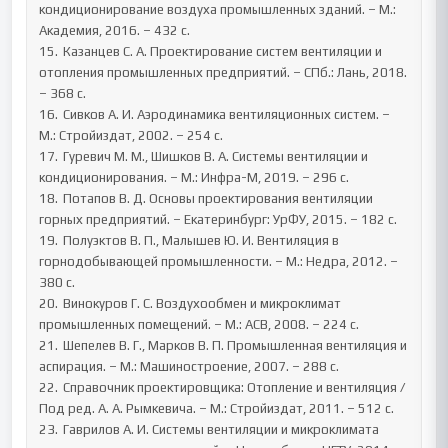
кондиционирование воздуха промышленных зданий. – М.: 
Академия, 2016. – 432 с.

15.	Казанцев С. А. Проектирование систем вентиляции и 
отопления промышленных предприятий. – СПб.: Лань, 2018. 
– 368 с.

16.	Сивков А. И. Аэродинамика вентиляционных систем. – 
М.: Стройиздат, 2002. – 254 с.

17.	Гуревич М. М., Шишков В. А. Системы вентиляции и 
кондиционирования. – М.: Инфра-М, 2019. – 296 с.

18.	Потапов В. Д. Основы проектирования вентиляции 
горных предприятий. – Екатеринбург: УрФУ, 2015. – 182 с.

19.	Полуэктов В. П., Малышев Ю. И. Вентиляция в 
горнодобывающей промышленности. – М.: Недра, 2012. – 
380 с.

20.	Винокуров Г. С. Воздухообмен и микроклимат 
промышленных помещений. – М.: АСВ, 2008. – 224 с.

21.	Шепелев В. Г., Марков В. П. Промышленная вентиляция и 
аспирация. – М.: Машиностроение, 2007. – 288 с.

22.	Справочник проектировщика: Отопление и вентиляция / 
Под ред. А. А. Рымкевича. – М.: Стройиздат, 2011. – 512 с.

23.	Гаврилов А. И. Системы вентиляции и микроклимата 