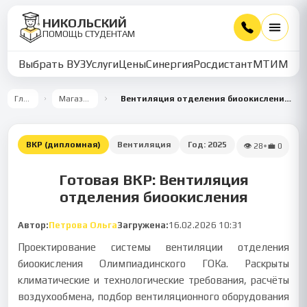
НИКОЛЬСКИЙ
ПОМОЩЬ СТУДЕНТАМ
Выбрать ВУЗ
Услуги
Цены
Синергия
Росдистант
МТИ
ММУ
Главная
Магазин работ
Вентиляция отделения биоокисления Олимпиадинского ГОКа в Северо-Енисейском районе Красноярского края
ВКР (дипломная)
Вентиляция
Год:
2025
👁
28
•
💼
0
Готовая ВКР: Вентиляция
отделения биоокисления
Автор:
Петрова Ольга
Загружена:
16.02.2026 10:31
Проектирование системы вентиляции отделения
биоокисления Олимпиадинского ГОКа. Раскрыты
климатические и технологические требования, расчёты
воздухообмена, подбор вентиляционного оборудования