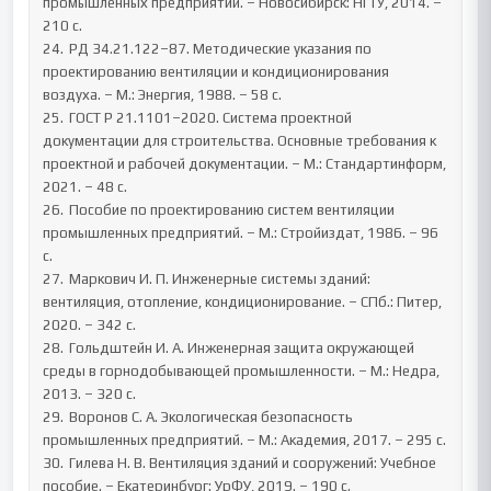
промышленных предприятий. – Новосибирск: НГТУ, 2014. – 
210 с.

24.	РД 34.21.122–87. Методические указания по 
проектированию вентиляции и кондиционирования 
воздуха. – М.: Энергия, 1988. – 58 с.

25.	ГОСТ Р 21.1101–2020. Система проектной 
документации для строительства. Основные требования к 
проектной и рабочей документации. – М.: Стандартинформ, 
2021. – 48 с.

26.	Пособие по проектированию систем вентиляции 
промышленных предприятий. – М.: Стройиздат, 1986. – 96 
с.

27.	Маркович И. П. Инженерные системы зданий: 
вентиляция, отопление, кондиционирование. – СПб.: Питер, 
2020. – 342 с.

28.	Гольдштейн И. А. Инженерная защита окружающей 
среды в горнодобывающей промышленности. – М.: Недра, 
2013. – 320 с.

29.	Воронов С. А. Экологическая безопасность 
промышленных предприятий. – М.: Академия, 2017. – 295 с.

30.	Гилева Н. В. Вентиляция зданий и сооружений: Учебное 
пособие. – Екатеринбург: УрФУ, 2019. – 190 с.
