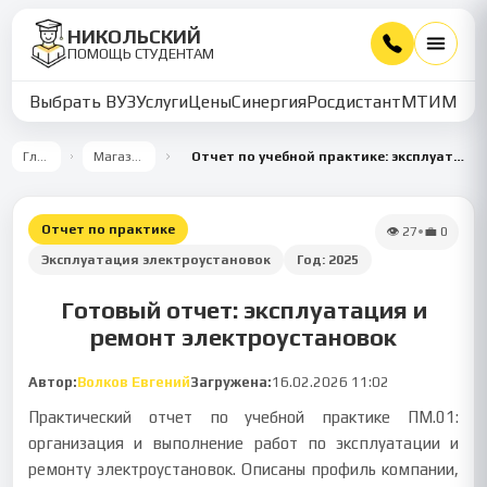
НИКОЛЬСКИЙ
ПОМОЩЬ СТУДЕНТАМ
Выбрать ВУЗ
Услуги
Цены
Синергия
Росдистант
МТИ
ММУ
Главная
Магазин работ
Отчет по учебной практике: эксплуатация и ремонт электроустановок
Отчет по практике
👁
27
•
💼
0
Эксплуатация электроустановок
Год:
2025
Готовый отчет: эксплуатация и
ремонт электроустановок
Автор:
Волков Евгений
Загружена:
16.02.2026 11:02
Практический отчет по учебной практике ПМ.01:
организация и выполнение работ по эксплуатации и
ремонту электроустановок. Описаны профиль компании,