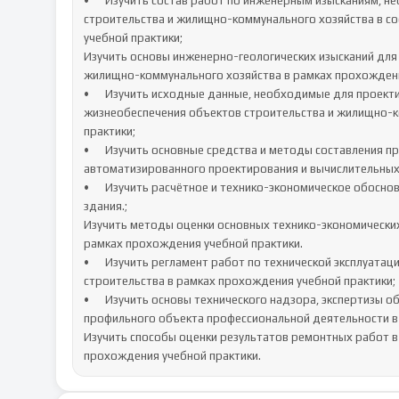
•	Изучить состав работ по инженерным изысканиям, необходимых для строительства и реконструкции объектов 
строительства и жилищно-коммунального хозяйства в со
учебной практики;

Изучить основы инженерно-геологических изысканий для 
жилищно-коммунального хозяйства в рамках прохождения
•	Изучить исходные данные, необходимые для проектирования здания (сооружения) и инженерных систем 
жизнеобеспечения объектов строительства и жилищно-к
практики;

•	Изучить основные средства и методы составления проектной документации, в том числе с использованием средств 
автоматизированного проектирования и вычислительных
•	Изучить расчётное и технико-экономическое обоснование режимов работы инженерных систем жизнеобеспечения 
здания.;

Изучить методы оценки основных технико-экономических
рамках прохождения учебной практики.

•	Изучить регламент работ по технической эксплуатации (техническому обслуживанию или ремонту) объектов 
строительства в рамках прохождения учебной практики;

•	Изучить основы технического надзора, экспертизы объектов строительства и оценки технического состояния 
профильного объекта профессиональной деятельности в 
Изучить способы оценки результатов ремонтных работ в 
прохождения учебной практики.