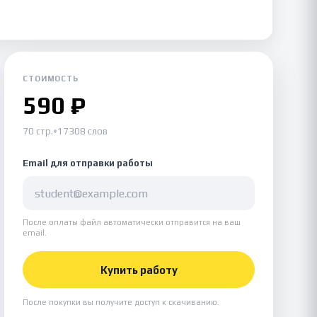
СТОИМОСТЬ
590 ₽
70 стр.
•
17308 слов
Email для отправки работы
После оплаты файл автоматически отправится на ваш
email.
Купить работу
После покупки вы получите доступ к скачиванию.