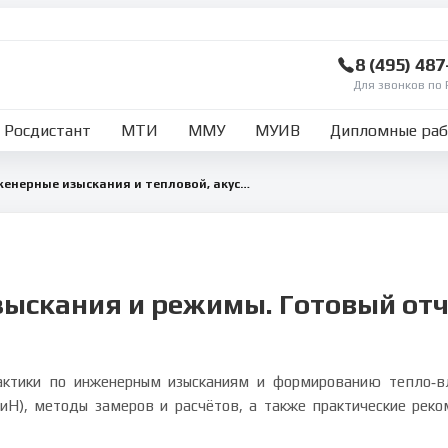
8 (495) 48
Для звонков по 
Росдистант
МТИ
ММУ
МУИВ
Дипломные ра
Учебная практика: инженерные изыскания и тепловой, акустический, световой режимы помещений
ыскания и режимы. Готовый отчё
рактики по инженерным изысканиям и формированию тепло‑в
иН), методы замеров и расчётов, а также практические рек