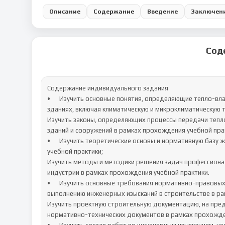
Описание
Содержание
Введение
Заключен
Сод
Содержание индивидуального задания

•	Изучить основные понятия, определяющие тепло-влажностный, акустический и световой режимы помещений в 
зданиях, включая климатическую и микроклиматическую 
Изучить законы, определяющих процессы передачи теплот
зданий и сооружений в рамках прохождения учебной прак
•	Изучить теоретические основы и нормативную базу жилищно-коммунального хозяйства в рамках прохождения 
учебной практики;

Изучить методы и методики решения задач профессионал
индустрии в рамках прохождения учебной практики.

•	Изучить основные требования нормативно-правовых и нормативно-технических документов, предъявляемых к 
выполнению инженерных изысканий в строительстве в ра
Изучить проектную строительную документацию, на пред
нормативно-технических документов в рамках прохожден