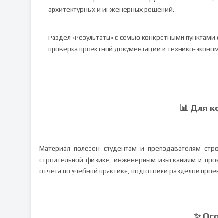
архитектурных и инженерных решений.
Раздел «Результаты» с семью конкретными пунктами
проверка проектной документации и технико‑эконом
📊 Для к
Материал полезен студентам и преподавателям стр
строительной физике, инженерным изысканиям и про
отчёта по учебной практике, подготовки разделов про
✨ Ос