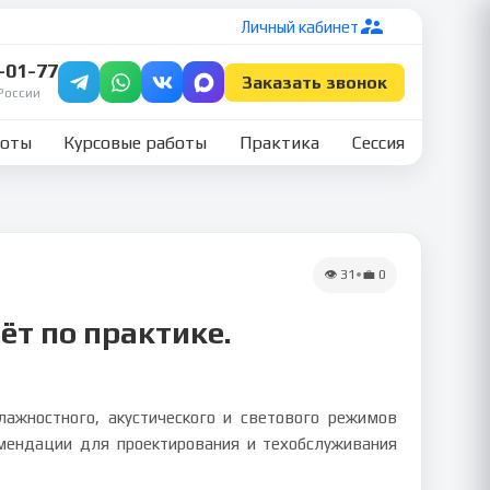
Личный кабинет
7-01-77
Заказать звонок
России
боты
Курсовые работы
Практика
Сессия
👁
31
•
💼
0
т по практике.
лажностного, акустического и светового режимов
омендации для проектирования и техобслуживания