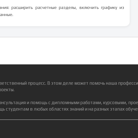
ания: расширить расчетные разделы, включить графику из
анные.
ветственный процесс. В этом деле может помочь наша професси
роекты.
консультация и помощь с дипломными работами, курсовыми, про
ь студентам в любых областях знаний и на разных этапах обуче