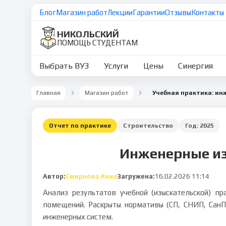
Блог
Магазин работ
Лекции
Гарантии
Отзывы
Контакты
НИКОЛЬСКИЙ
ПОМОЩЬ СТУДЕНТАМ
Выбрать ВУЗ
Услуги
Цены
Синергия
Главная
Магазин работ
Отчет по практике
Строительство
Год:
2025
Инженерные из
Автор:
Смирнова Анна
Загружена:
16.02.2026 11:14
Анализ результатов учебной (изыскательской) п
помещений. Раскрыты нормативы (СП, СНИП, СанП
инженерных систем.