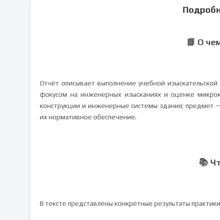
Подробн
📘 О че
Отчёт описывает выполнение учебной изыскательской 
фокусом на инженерных изысканиях и оценке микро
конструкции и инженерные системы здания; предмет — 
их нормативное обеспечение.
📚 Ч
В тексте представлены конкретные результаты практик