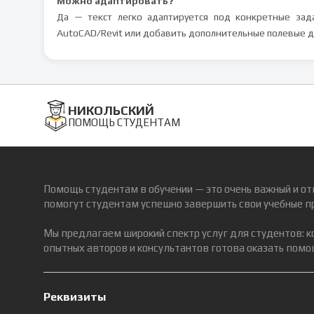
Можно адаптировать?
Да — текст легко адаптируется под конкретные зад
AutoCAD/Revit или добавить дополнительные полевые д
НИКОЛЬСКИЙ
ПОМОЩЬ СТУДЕНТАМ
Помощь студентам в обучении — это очень важный и от
помогут студентам успешно завершить свои учебные п
Мы предлагаем широкий спектр услуг для студентов: 
опытных авторов и консультантов готова оказать помощ
Реквизиты