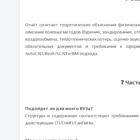
Отчёт сочетает теоретические объяснения физически
описание полевых методов (бурение, зондирование, от
воздухообмена, теплотехнических потерь, оценке зву
обязательных документов и требований к оформ
AutoCAD/Revit/SCAD и BIM‑подхода.
❓ Част
Подойдет ли для моего ВУЗа?
Структура и содержание соответствуют требованиям
действующие СП/СНИП/СанПиНы.