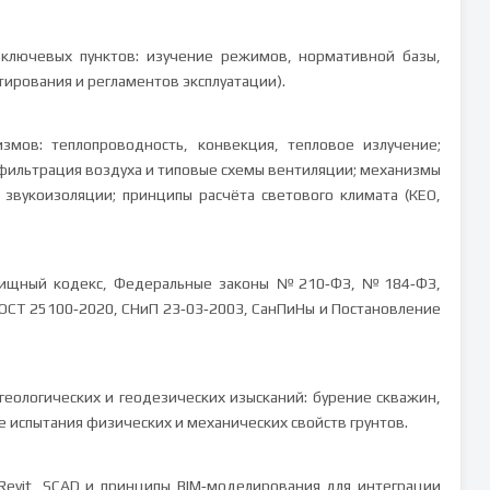
 ключевых пунктов: изучение режимов, нормативной базы,
тирования и регламентов эксплуатации).
змов: теплопроводность, конвекция, тепловое излучение;
фильтрация воздуха и типовые схемы вентиляции; механизмы
 звукоизоляции; принципы расчёта светового климата (КЕО,
лищный кодекс, Федеральные законы №210‑ФЗ, №184‑ФЗ,
ГОСТ 25100‑2020, СНиП 23‑03‑2003, СанПиНы и Постановление
еологических и геодезических изысканий: бурение скважин,
 испытания физических и механических свойств грунтов.
Revit, SCAD и принципы BIM‑моделирования для интеграции