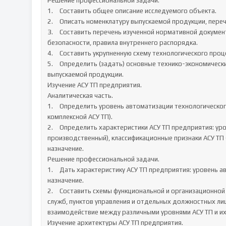
Решение профессиональной задачи.

1.	Составить общее описание исследуемого объекта.

2.	Описать номенклатуру выпускаемой продукции, перечень услуг.

3.	Составить перечень изученной нормативной документации предприятия по охране труда, требования пожарной 
безопасности, правила внутреннего распорядка.

4.	Составить укрупненную схему технологического процесса предприятия (на уровне этапов).

5.	Определить (задать) основные технико-экономические характеристики ТП: мощность, трудоемкость изготовления 
выпускаемой продукции.

Изучение АСУ ТП предприятия.

Аналитическая часть.

1.	Определить уровень автоматизации технологического процесса предприятия (от локальной автоматизации до 
комплексной АСУ ТП).

2.	Определить характеристики АСУ ТП предприятия: уровень управления (полевой, локальный, цеховой, 
производственный), классификационные признаки АСУ ТП (
назначение.

Решение профессиональной задачи.

1.	Дать характеристику АСУ ТП предприятия: уровень автоматизации, управления, классификационные признаки АСУ ТП, 
назначение.

2.	Составить схемы функциональной и организационной структуры АСУ ТП с указанием структурных подразделений, 
служб, пунктов управления и отдельных должностных лиц
взаимодействие между различными уровнями АСУ ТП и их 
Изучение архитектуры АСУ ТП предприятия.
