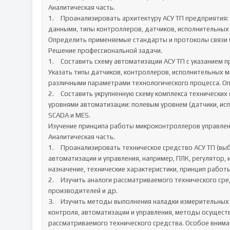
Аналитическая часть.

1.	Проанализировать архитектуру АСУ ТП предприятия: определить структуру, используемые протоколы обмена 
данными, типы контроллеров, датчиков, исполнительных 
Определить применяемые стандарты и протоколы связи (Modb
Решение профессиональной задачи.

1.	Составить схему автоматизации АСУ ТП с указанием применяемых приборов и других средств автоматизации. 
Указать типы датчиков, контроллеров, исполнительных м
различными параметрами технологического процесса. Опи
2.	Составить укрупненную схему комплекса технических средств АСУ ТП. Отразить взаимодействие между различными 
уровнями автоматизации: полевым уровнем (датчики, ис
SCADA и MES.

Изучение принципа работы микроконтроллеров управлени
Аналитическая часть.

1.	Проанализировать техническое средство АСУ ТП (выбрать блок управления или устройство системы контроля, 
автоматизации и управления, например, ПЛК, регулятор, 
назначение, технические характеристики, принцип работы.
2.	Изучить аналоги рассматриваемого технического средства на основе патентного поиска, анализа каталогов фирм-
производителей и др.

3.	Изучить методы выполнения наладки измерительных и управляющих средств и комплексов, систем и средств 
контроля, автоматизации и управления, методы осуществ
рассматриваемого технического средства. Особое вниман