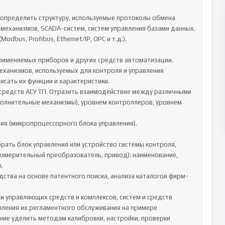
механизмов, SCADA-систем, систем управления базами данных. 
us, Profibus, Ethernet/IP, OPC и т.д.).

еханизмов, используемых для контроля и управления 
сать их функции и характеристики.

полнительные механизмы), уровнем контроллеров, уровнем 
я (микропроцессорного блока управления).

измерительный преобразователь, привод): наименование, 


ления их регламентного обслуживания на примере 
ие уделить методам калибровки, настройки, проверки 