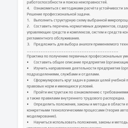
работоспособности и поиска неисправностей.

4.	Ознакомиться с методиками расчёта устойчивости элементов системы контроля, автоматизации и управления.

Решение профессиональной задачи.

1.	Выполнить структурную схему выбранной микропроцессорной системы.

2.	Составить перечень нормативных документов, содержащих методы выполнения наладки измерительных и 
управляющих средств и комплексов, систем и средств ко
регламентного обслуживания.

3.	Предложить для выбора аналоги применяемого технического средства с улучшенными характеристиками.

________________________________________

Практика по получению первичных профессиональных умен
•	Составить общее описание предприятия (организации) – название, местоположение, собственник, статус.

•	Изучить направления деятельности предприятия (организации), структурной схемы управления его 
подразделениями, службами и отделами.

•	Сформулировать круг задач в рамках целей учебной практики и выбрать оптимальный способ их решения с учетом 
правовых норм и имеющихся условий.

•	Пройти инструктаж по ознакомлению с требованиями охраны труда, техники безопасности, пожарной безопасности, 
а также правилами внутреннего трудового распорядка.

•	Определить положения, законы и методы в области естественных наук и математики, применяемые в управлении 
конкретными технологическими процессами (теория авто
моделирование).

•	Научиться использовать положения, законы и методы в области естественных наук и математики для анализа задач 