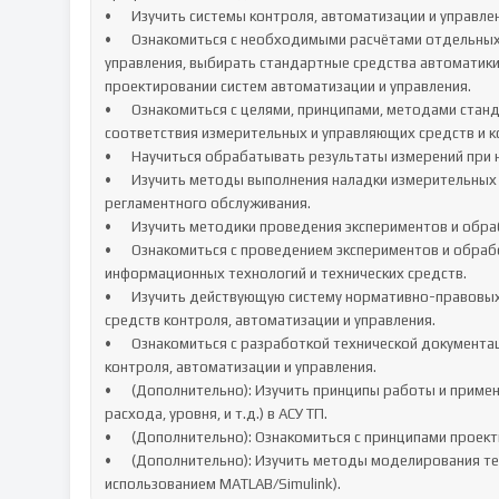
•	Изучить системы контроля, автоматизации и управления.

•	Ознакомиться с необходимыми расчётами отдельных блоков и устройств систем контроля, автоматизации и 
управления, выбирать стандартные средства автоматики,
проектировании систем автоматизации и управления.

•	Ознакомиться с целями, принципами, методами стандартизации, формами и порядком подтверждения 
соответствия измерительных и управляющих средств и ко
•	Научиться обрабатывать результаты измерений при наличии различных видов погрешностей.

•	Изучить методы выполнения наладки измерительных и управляющих средств и комплексов, осуществления их 
регламентного обслуживания.

•	Изучить методики проведения экспериментов и обработки полученных результатов.

•	Ознакомиться с проведением экспериментов и обработкой их результатов с применением современных 
информационных технологий и технических средств.

•	Изучить действующую систему нормативно-правовых актов в области регламентного обслуживания систем и 
средств контроля, автоматизации и управления.

•	Ознакомиться с разработкой технической документации для регламентного обслуживания систем и средств 
контроля, автоматизации и управления.

•	(Дополнительно): Изучить принципы работы и применение различных типов датчиков (температуры, давления, 
расхода, уровня, и т.д.) в АСУ ТП.

•	(Дополнительно): Ознакомиться с принципами проектирования и конфигурации SCADA-систем.

•	(Дополнительно): Изучить методы моделирования технологических процессов и систем управления (например, с 
использованием MATLAB/Simulink).