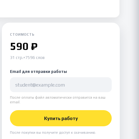
СТОИМОСТЬ
590 ₽
31 стр.
•
7596 слов
Email для отправки работы
После оплаты файл автоматически отправится на ваш
email.
Купить работу
После покупки вы получите доступ к скачиванию.