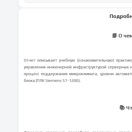
Подробн
📘 О че
Отчет описывает учебную (ознакомительную) практик
управления инженерной инфраструктурой серверных и
процесс поддержания микроклимата, уровни автомат
блока (ПЛК Siemens S7-1200).
📚 Ч