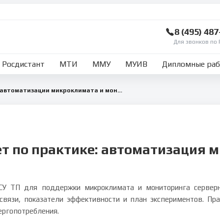
8 (495) 48
Для звонков по 
Росдистант
МТИ
ММУ
МУИВ
Дипломные ра
Отчет по практике по автоматизации микроклимата и мониторингу серверной инфраструктуры
ет по практике: автоматизация 
СУ ТП для поддержки микроклимата и мониторинга серверно
связи, показатели эффективности и план экспериментов. Пр
ергопотребления.