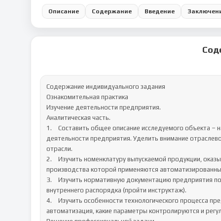
Описание
Содержание
Введение
Заключен
Сод
Содержание индивидуального задания

Ознакомительная практика

Изучение деятельности предприятия.

Аналитическая часть.

1.	Составить общее описание исследуемого объекта – название, местоположение, собственник, статус, направления 
деятельности предприятия. Уделить внимание отраслево
отрасли.

2.	Изучить номенклатуру выпускаемой продукции, оказываемых услуг предприятия. Выделить продукцию, для 
производства которой применяются автоматизированные
3.	Изучить нормативную документацию предприятия по охране труда, требования пожарной безопасности, правила 
внутреннего распорядка (пройти инструктаж).

4.	Изучить особенности технологического процесса предприятия. Выявить этапы, на которых используется 
автоматизация, какие параметры контролируются и регул