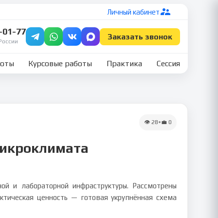
Личный кабинет
7-01-77
Заказать звонок
России
боты
Курсовые работы
Практика
Сессия
👁
28
•
💼
0
микроклимата
й и лабораторной инфраструктуры. Рассмотрены
актическая ценность — готовая укрупнённая схема