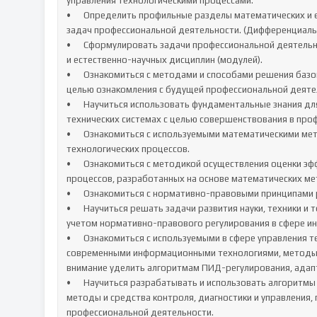
управления технологическими процессами.

•	Определить профильные разделы математических и естественно-научных дисциплин, необходимые для решения 
задач профессиональной деятельности. (Дифференциальн
•	Сформулировать задачи профессиональной деятельности на основе знаний, профильных разделов математических 
и естественно-научных дисциплин (модулей).

•	Ознакомиться с методами и способами решения базовых задач управления в конкретных технических системах с 
целью ознакомления с будущей профессиональной деятел
•	Научиться использовать фундаментальные знания для решения базовых задач управления в конкретных 
технических системах с целью совершенствования в проф
•	Ознакомиться с используемыми математическими методами оценки эффективности систем управления конкретных 
технологических процессов.

•	Ознакомиться с методикой осуществления оценки эффективности систем управления конкретных технологических 
процессов, разработанных на основе математических мет
•	Ознакомиться с нормативно-правовыми принципами регулирования в сфере интеллектуальной собственности.

•	Научиться решать задачи развития науки, техники и технологии в области управления в технических системах с 
учетом нормативно-правового регулирования в сфере ин
•	Ознакомиться с используемыми в сфере управления технологическими процессами, алгоритмами и программами, 
современными информационными технологиями, методы и 
внимание уделить алгоритмам ПИД-регулирования, адапт
•	Научиться разрабатывать и использовать алгоритмы и программы, современные информационные технологии, 
методы и средства контроля, диагностики и управления, 
профессиональной деятельности.
