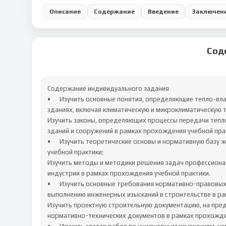
Описание
Содержание
Введение
Заключен
Сод
Содержание индивидуального задания

•	Изучить основные понятия, определяющие тепло-влажностный, акустический и световой режимы помещений в 
зданиях, включая климатическую и микроклиматическую 
Изучить законы, определяющих процессы передачи теплот
зданий и сооружений в рамках прохождения учебной прак
•	Изучить теоретические основы и нормативную базу жилищно-коммунального хозяйства в рамках прохождения 
учебной практики;

Изучить методы и методики решения задач профессионал
индустрии в рамках прохождения учебной практики.

•	Изучить основные требования нормативно-правовых и нормативно-технических документов, предъявляемых к 
выполнению инженерных изысканий в строительстве в ра
Изучить проектную строительную документацию, на пред
нормативно-технических документов в рамках прохожден