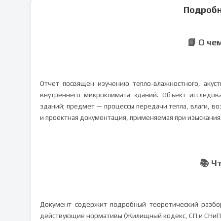
Подробн
📘 О че
Отчет посвящен изучению тепло‑влажностного, акус
внутреннего микроклимата зданий. Объект исследо
зданий; предмет — процессы передачи тепла, влаги, во
и проектная документация, применяемая при изыскания
📚 Ч
Документ содержит подробный теоретический разбо
действующие нормативы (Жилищный кодекс, СП и СНиПы