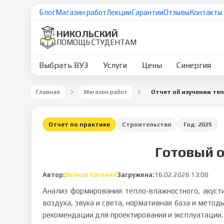
Блог
Магазин работ
Лекции
Гарантии
Отзывы
Контакты
НИКОЛЬСКИЙ
ПОМОЩЬ СТУДЕНТАМ
Выбрать ВУЗ
Услуги
Цены
Синергия
Главная
Магазин работ
Отчет по практике
Строительство
Год:
2025
Готовый о
Автор:
Волков Евгений
Загружена:
16.02.2026 13:08
Анализ формирования тепло‑влажностного, акуст
воздуха, звука и света, нормативная база и мето
рекомендации для проектирования и эксплуатации.