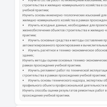
•	Изучить состав работ по инженерным изысканиям, необходимых для строительства и реконструкции объектов 
строительства и жилищно-коммунального хозяйства в со
учебной практики;

Изучить основы инженерно-геологических изысканий для 
жилищно-коммунального хозяйства в рамках прохождения
•	Изучить исходные данные, необходимые для проектирования здания (сооружения) и инженерных систем 
жизнеобеспечения объектов строительства и жилищно-к
практики;

•	Изучить основные средства и методы составления проектной документации, в том числе с использованием средств 
автоматизированного проектирования и вычислительных
•	Изучить расчётное и технико-экономическое обоснование режимов работы инженерных систем жизнеобеспечения 
здания.;

Изучить методы оценки основных технико-экономических
рамках прохождения учебной практики.

•	Изучить регламент работ по технической эксплуатации (техническому обслуживанию или ремонту) объектов 
строительства в рамках прохождения учебной практики;

•	Изучить основы технического надзора, экспертизы объектов строительства и оценки технического состояния 
профильного объекта профессиональной деятельности в 
Изучить способы оценки результатов ремонтных работ в 
прохождения учебной практики.