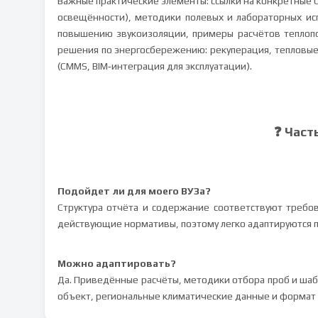
Важные практические элементы: ссылки на конкретные 
освещённости), методики полевых и лабораторных ис
повышению звукоизоляции, примеры расчётов теплоп
решения по энергосбережению: рекуперация, тепловые
(CMMS, BIM‑интеграция для эксплуатации).
❓ Част
Подойдет ли для моего ВУЗа?
Структура отчёта и содержание соответствуют требов
действующие нормативы, поэтому легко адаптируются п
Можно адаптировать?
Да. Приведённые расчёты, методики отбора проб и ша
объект, региональные климатические данные и формат 