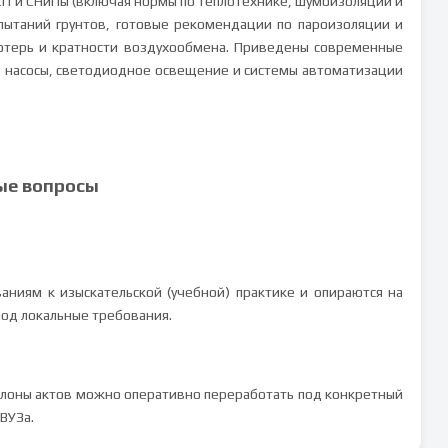
СП и СНиПы (включая нормы по теплотехнике, шумоизоляции и
пытаний грунтов, готовые рекомендации по пароизоляции и
отерь и кратности воздухообмена. Приведены современные
 насосы, светодиодное освещение и системы автоматизации
ые вопросы
аниям к изыскательской (учебной) практике и опираются на
од локальные требования.
блоны актов можно оперативно переработать под конкретный
ВУЗа.