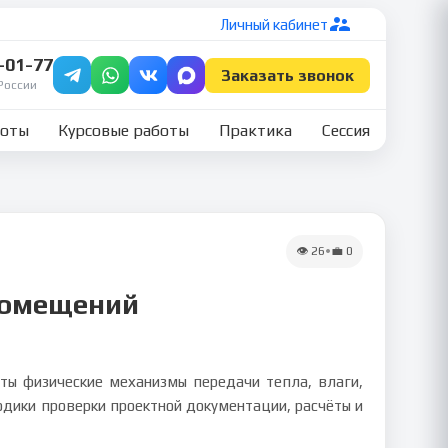
Личный кабинет
7-01-77
Заказать звонок
России
боты
Курсовые работы
Практика
Сессия
👁
26
•
💼
0
 помещений
ты физические механизмы передачи тепла, влаги,
одики проверки проектной документации, расчёты и