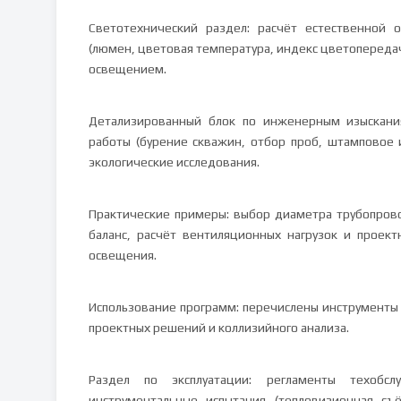
Светотехнический раздел: расчёт естественной 
(люмен, цветовая температура, индекс цветопереда
освещением.
Детализированный блок по инженерным изыскания
работы (бурение скважин, отбор проб, штамповое
экологические исследования.
Практические примеры: выбор диаметра трубопрово
баланс, расчёт вентиляционных нагрузок и проек
освещения.
Использование программ: перечислены инструменты A
проектных решений и коллизийного анализа.
Раздел по эксплуатации: регламенты техобс
инструментальные испытания (тепловизионная съ