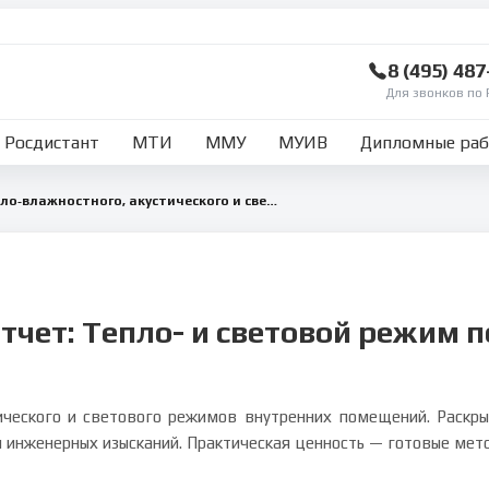
8 (495) 48
Для звонков по 
Росдистант
МТИ
ММУ
МУИВ
Дипломные ра
Отчет об изучении тепло‑влажностного, акустического и светового режимов помещений
тчет: Тепло- и световой режим
ического и светового режимов внутренних помещений. Раскры
ды инженерных изысканий. Практическая ценность — готовые мет