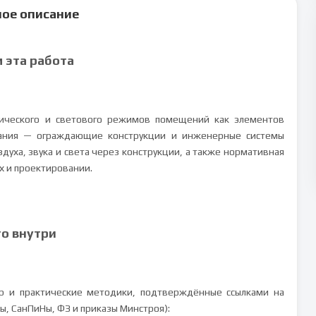
ое описание
м эта работа
тического и светового режимов помещений как элементов
вания — ограждающие конструкции и инженерные системы
здуха, звука и света через конструкции, а также нормативная
х и проектировании.
то внутри
р и практические методики, подтверждённые ссылками на
, СанПиНы, ФЗ и приказы Минстроя):