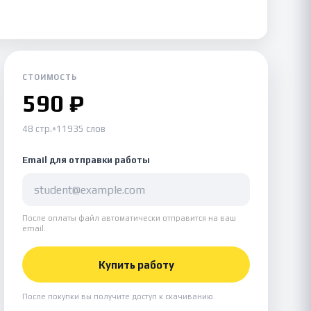
СТОИМОСТЬ
590 ₽
48 стр.
•
11935 слов
Email для отправки работы
После оплаты файл автоматически отправится на ваш
email.
Купить работу
После покупки вы получите доступ к скачиванию.