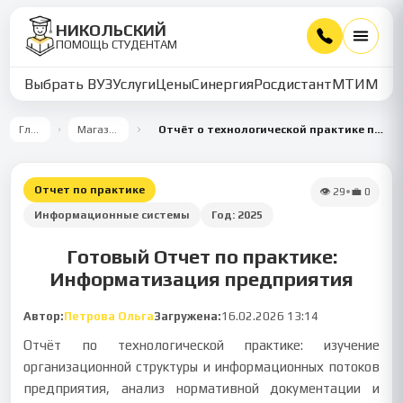
НИКОЛЬСКИЙ
ПОМОЩЬ СТУДЕНТАМ
Выбрать ВУЗ
Услуги
Цены
Синергия
Росдистант
МТИ
ММУ
Главная
Магазин работ
Отчёт о технологической практике по информатизации процессов предприятия
Отчет по практике
👁
29
•
💼
0
Информационные системы
Год:
2025
Готовый Отчет по практике:
Информатизация предприятия
Автор:
Петрова Ольга
Загружена:
16.02.2026 13:14
Отчёт по технологической практике: изучение
организационной структуры и информационных потоков
предприятия, анализ нормативной документации и