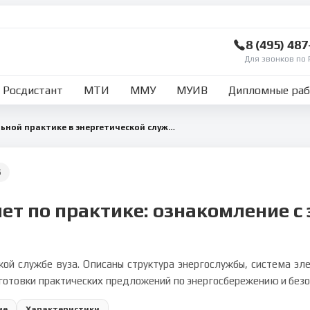
8 (495) 48
Для звонков по 
Росдистант
МТИ
ММУ
МУИВ
Дипломные ра
Отчет по ознакомительной практике в энергетической службе
5
ет по практике: ознакомление с
кой службе вуза. Описаны структура энергослужбы, система э
дготовки практических предложений по энергосбережению и безо
ие
Характеристики