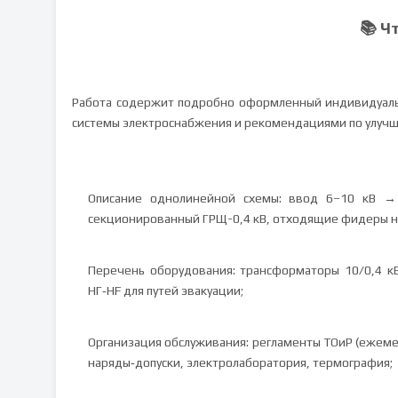
📚 Ч
Работа содержит подробно оформленный индивидуальн
системы электроснабжения и рекомендациями по улучше
Описание однолинейной схемы: ввод 6–10 кВ →
секционированный ГРЩ-0,4 кВ, отходящие фидеры н
Перечень оборудования: трансформаторы 10/0,4 кВ
НГ‑HF для путей эвакуации;
Организация обслуживания: регламенты ТОиР (ежеме
наряды‑допуски, электролаборатория, термография;