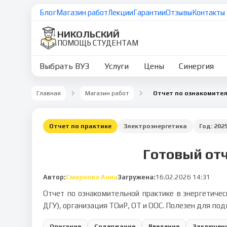
Блог
Магазин работ
Лекции
Гарантии
Отзывы
Контакты
НИКОЛЬСКИЙ
ПОМОЩЬ СТУДЕНТАМ
Выбрать ВУЗ
Услуги
Цены
Синергия
Главная
Магазин работ
Отчет по практике
Электроэнергетика
Год:
202
Готовый отч
Автор:
Смирнова Анна
Загружена:
16.02.2026 14:31
Отчет по ознакомительной практике в энергетичес
ДГУ), организация ТОиР, ОТ и ООС. Полезен для по
Описание
Содержание
Введение
Заключен