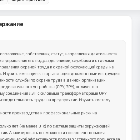
ержание
оположение, собственник, статус, направления деятельности 
мы управления его подразделениями, службами и отделами 
управления охраной труда и охраной окружающей среды на 
. Изучить имеющиеся в организации должностные инструкции 
анности службы по охране труда в данной организации.

ределительного устройства (ОРУ, ЗРУ), количество 
ему соединения ЛЭП с силовыми трансформаторами ОРУ 
изводительность труда на предприятие. Изучить систему 
сности производства и профессиональные риски на 
олько лет (не менее 3-х) по системе защиты окружающей 
ятии. Анализировать возможности совершенствования 
кономической эффективности производственного процесса за 