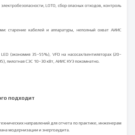
по электробезопасности, LOTO, сбор опасных отходов, контроль
ми: старение кабелей и аппаратуры, неполный охват АИИС
ED (экономия 35–55%), VFD на насосах/вентиляторах (20–
5), пилотная СЭС 10–30 кВт, АИИС КУЭ покомнатно.
ого подходит
технических направлений для отчета по практике, инженерам
лана модернизации и энергоаудита.