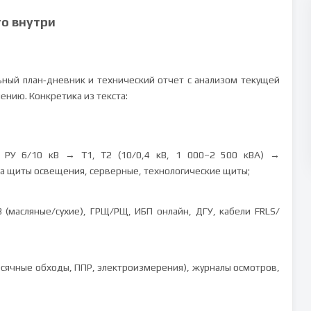
то внутри
ый план‑дневник и технический отчет с анализом текущей
нию. Конкретика из текста:
 РУ 6/10 кВ → Т1, Т2 (10/0,4 кВ, 1 000–2 500 кВА) →
а щиты освещения, серверные, технологические щиты;
 (масляные/сухие), ГРЩ/РЩ, ИБП онлайн, ДГУ, кабели FRLS/
сячные обходы, ППР, электроизмерения), журналы осмотров,