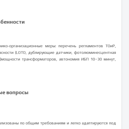
обенности
ико‑организационные меры: перечень регламентов ТОиР,
асности (LOTO, дублирующие датчики, фотолюминесцентная
 (мощности трансформаторов, автономия ИБП 10–30 минут,
ые вопросы
лизованы по общим требованиям и легко адаптируются под