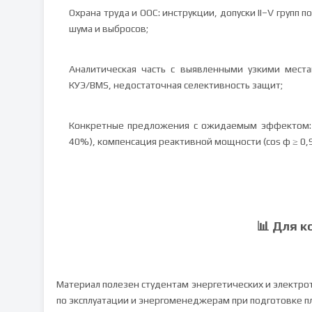
Охрана труда и ООС: инструкции, допуски II–V групп 
шума и выбросов;
Аналитическая часть с выявленными узкими места
КУЭ/BMS, недостаточная селективность защит;
Конкретные предложения с ожидаемым эффектом: L
40%), компенсация реактивной мощности (cos φ ≥ 0,9
📊 Для к
Материал полезен студентам энергетических и электро
по эксплуатации и энергоменеджерам при подготовке п