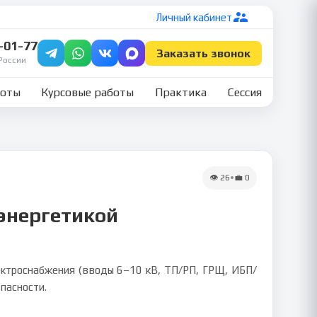
Личный кабинет
7-01-77
Заказать звонок
России
боты
Курсовые работы
Практика
Сессия
👁
26
•
💼
0
 энергетикой
лектроснабжения (вводы 6–10 кВ, ТП/РП, ГРЩ, ИБП/
пасности.