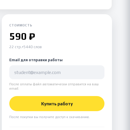
СТОИМОСТЬ
590 ₽
22 стр.
•
5440 слов
Email для отправки работы
После оплаты файл автоматически отправится на ваш
email.
Купить работу
После покупки вы получите доступ к скачиванию.