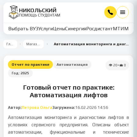
НИКОЛЬСКИЙ
ПОМОЩЬ СТУДЕНТАМ
Выбрать ВУЗ
Услуги
Цены
Синергия
Росдистант
МТИ
ММУ
Главная
Магазин работ
Автоматизация мониторинга и диагностики лифтового оборудования
Отчет по практике
Автоматизация
👁
20
•
💼
0
Год:
2025
Готовый отчет по практике:
Автоматизация лифтов
Автор:
Петрова Ольга
Загружена:
16.02.2026 14:56
Автоматизация мониторинга и диагностики лифтов в
условиях сервисного предприятия. Описаны объект
автоматизации, функциональные и технические