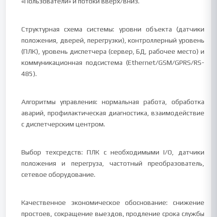
«Пользователи» и потоки вверх/вниз.
Структурная схема системы: уровни объекта (датчики
положения, дверей, перегрузки), контроллерный уровень
(ПЛК), уровень диспетчера (сервер, БД, рабочее место) и
коммуникационная подсистема (Ethernet/GSM/GPRS/RS-
485).
Алгоритмы управления: нормальная работа, обработка
аварий, профилактическая диагностика, взаимодействие
с диспетчерским центром.
Выбор техсредств: ПЛК с необходимыми I/O, датчики
положения и перегруза, частотный преобразователь,
сетевое оборудование.
Качественное экономическое обоснование: снижение
простоев, сокращение выездов, продление срока службы