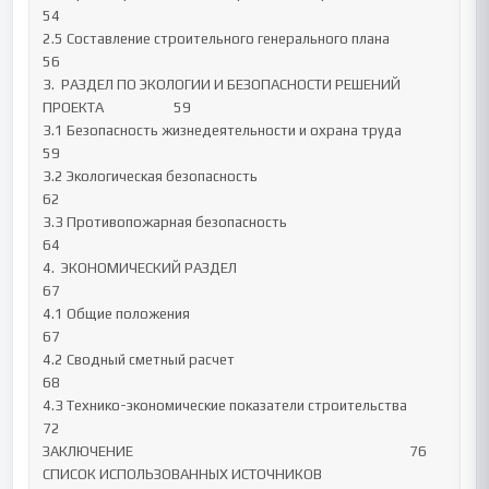
54

2.5 Составление строительного генерального плана						
56

3.  РАЗДЕЛ ПО ЭКОЛОГИИ И БЕЗОПАСНОСТИ РЕШЕНИЙ 
ПРОЕКТА			59

3.1 Безопасность жизнедеятельности и охрана труда						
59

3.2 Экологическая безопасность								
62

3.3 Противопожарная безопасность								
64

4.  ЭКОНОМИЧЕСКИЙ РАЗДЕЛ									
67

4.1 Общие положения										
67

4.2 Сводный сметный расчет									
68

4.3 Технико-экономические показатели строительства					
72

ЗАКЛЮЧЕНИЕ 											76

СПИСОК ИСПОЛЬЗОВАННЫХ ИСТОЧНИКОВ						