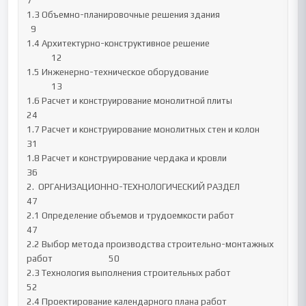
7

1.3 Объемно-планировочные решения здания							
  9

1.4 Архитектурно-конструктивное решение						
            12

1.5 Инженерно-техническое оборудование						
            13

1.6 Расчет и конструирование монолитной плиты  					            
24

1.7 Расчет и конструирование монолитных стен и колон                                                     
31

1.8 Расчет и конструирование чердака и кровли                                                                   
36

2.  ОРГАНИЗАЦИОННО-ТЕХНОЛОГИЧЕСКИЙ РАЗДЕЛ                                                    
47

2.1 Определение объемов и трудоемкости работ            				            
47

2.2 Выбор метода производства строительно-монтажных 
работ				50

2.3 Технология выполнения строительных работ						
52

2.4 Проектирование календарного плана работ						