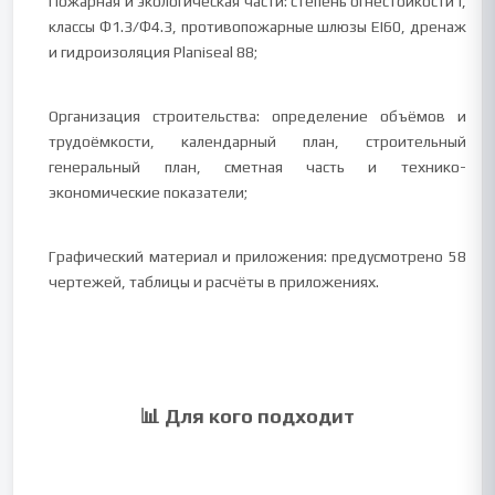
Пожарная и экологическая части: степень огнестойкости I,
классы Ф1.3/Ф4.3, противопожарные шлюзы EI60, дренаж
и гидроизоляция Planiseal 88;
Организация строительства: определение объёмов и
трудоёмкости, календарный план, строительный
генеральный план, сметная часть и технико-
экономические показатели;
Графический материал и приложения: предусмотрено 58
чертежей, таблицы и расчёты в приложениях.
📊 Для кого подходит