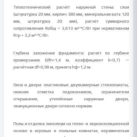
Теплотехнический расчёт наружной стены: слои
(штукатурка 20 мм, кирпич 380 мм, минеральная вата 120
мм, штукатурка 20 мм), расчёт суммарного
сопротивления Rобщ = 3,613 м²·°С/Вт при нормативном
Rтр = 3,2 м²·°С/Вт.
Глубина заложения фундамента: расчёт по глубине
промерзания (dfn=1,4 м, коэффициент k=0,7) —
расчётная df=0,98 м, принята hф=1,2 м.
Окна и двери: пластиковые двухкамерные стеклопакеты,
нижняя отметка подоконников, ограничители
открывания, утеплённые наружные двери,
эвакуационные двери согласно нормам.
Полы и отделка: линолеум на тепло‑ и звукоизоляционной
основе в игровых и спальных комнатах, керамическая