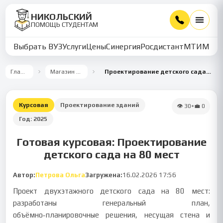
НИКОЛЬСКИЙ
ПОМОЩЬ СТУДЕНТАМ
Выбрать ВУЗ
Услуги
Цены
Синергия
Росдистант
МТИ
ММУ
Главная
Магазин работ
Проектирование детского сада на 80 мест
Курсовая
Проектирование зданий
👁
30
•
💼
0
Год:
2025
Готовая курсовая: Проектирование
детского сада на 80 мест
Автор:
Петрова Ольга
Загружена:
16.02.2026 17:56
Проект двухэтажного детского сада на 80 мест:
разработаны генеральный план,
объёмно‑планировочные решения, несущая стена и