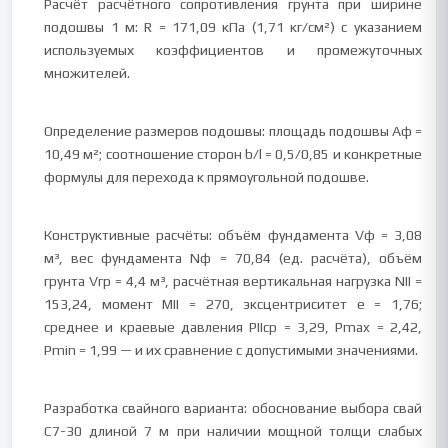
Расчёт расчётного сопротивления грунта при ширине
подошвы 1 м: R = 171,09 кПа (1,71 кг/см²) с указанием
используемых коэффициентов и промежуточных
множителей.
Определение размеров подошвы: площадь подошвы Аф =
10,49 м²; соотношение сторон b/l = 0,5/0,85 и конкретные
формулы для перехода к прямоугольной подошве.
Конструктивные расчёты: объём фундамента Vф = 3,08
м³, вес фундамента Nф = 70,84 (ед. расчёта), объём
грунта Vгр = 4,4 м³, расчётная вертикальная нагрузка NII =
153,24, момент МII = 270, эксцентриситет e = 1,76;
среднее и краевые давления РIIср = 3,29, Рmax = 2,42,
Рmin = 1,99 — и их сравнение с допустимыми значениями.
Разработка свайного варианта: обоснование выбора свай
С7-30 длиной 7 м при наличии мощной толщи слабых