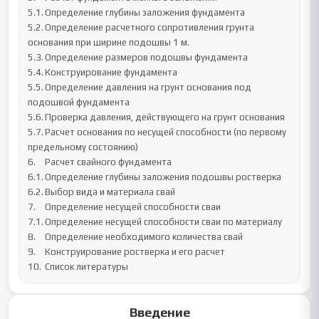
5.1.	Определение глубины заложения фундамента

5.2.	Определение расчетного сопротивления грунта 
основания при ширине подошвы 1 м.

5.3.	Определение размеров подошвы фундамента

5.4.	Конструирование фундамента

5.5.	Определение давления на грунт основания под 
подошвой фундамента

5.6.	Проверка давления, действующего на грунт основания 

5.7.	Расчет основания по несущей способности (по первому 
предельному состоянию)

6.	Расчет свайного фундамента

6.1.	Определение глубины заложения подошвы ростверка

6.2.	Выбор вида и материала свай

7.	Определение несущей способности сваи

7.1.	Определение несущей способности сваи по материалу

8.	Определение необходимого количества свай

9.	Конструирование ростверка и его расчет

10.	Список литературы
Введение