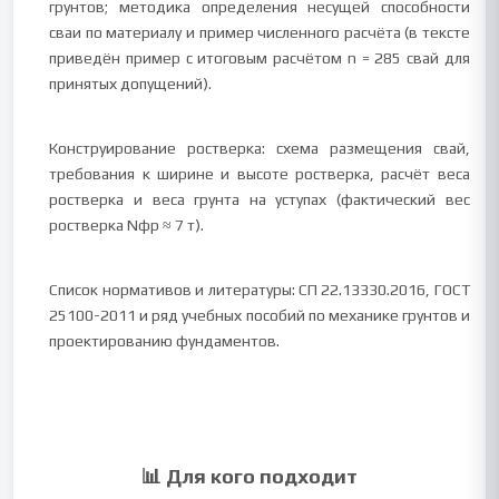
грунтов; методика определения несущей способности
сваи по материалу и пример численного расчёта (в тексте
приведён пример с итоговым расчётом n = 285 свай для
принятых допущений).
Конструирование ростверка: схема размещения свай,
требования к ширине и высоте ростверка, расчёт веса
ростверка и веса грунта на уступах (фактический вес
ростверка Nфр ≈ 7 т).
Список нормативов и литературы: СП 22.13330.2016, ГОСТ
25100-2011 и ряд учебных пособий по механике грунтов и
проектированию фундаментов.
📊 Для кого подходит