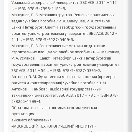
Уральский федеральный университет, ЭБС АСВ, 2014 – 112 
c. – ISBN 978-5-7996-1182-8.

Мангушев, Р. А. Механика грунтов. Решение практических 
задач : учебное пособие / Р. А. Мангушев, Р. А. Усманов. – 
Санкт-Петербург : Санкт-Петербургский государственный 
архитектурно-строительный университет, ЭБС АСВ, 2012 – 
111 c. – ISBN 978-5-9227-0409-6.

Мангушев, Р. А. Геотехнические методы подготовки 
строительных площадок : учебное пособие / Р. А. Мангушев, 
Р. А. Усманов. – Санкт-Петербург: Санкт-Петербургский 
государственный архитектурно-строительный университет, 
ЭБС АСВ, 2012 – 56 c. – ISBN 978-5-9227-0395-2.

Антонов, В. М. Фундаменты мелкого заложения (примеры 
расчёта и конструирования) : учебное пособие / В. М. 
Антонов. – Тамбов : Тамбовский государственный 
технический университет, ЭБС АСВ, 2017 – 79 c. – ISBN 978-
5-8265-1799-4.

Образовательная автономная некоммерческая 
организация

высшего образования

«МОСКОВСКИЙ ТЕХНОЛОГИЧЕСКИЙ ИНСТИТУТ »
