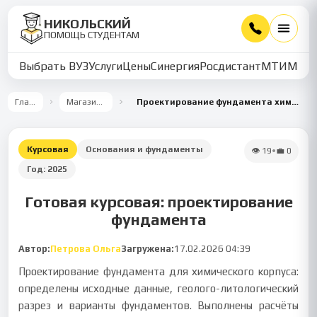
НИКОЛЬСКИЙ
ПОМОЩЬ СТУДЕНТАМ
Выбрать ВУЗ
Услуги
Цены
Синергия
Росдистант
МТИ
ММУ
Главная
Магазин работ
Проектирование фундамента химического корпуса
Курсовая
Основания и фундаменты
👁
19
•
💼
0
Год:
2025
Готовая курсовая: проектирование
фундамента
Автор:
Петрова Ольга
Загружена:
17.02.2026 04:39
Проектирование фундамента для химического корпуса:
определены исходные данные, геолого-литологический
разрез и варианты фундаментов. Выполнены расчёты