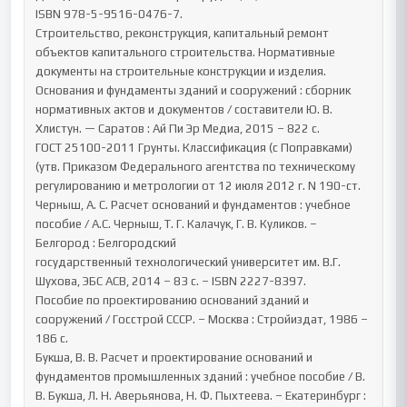
ISBN 978-5-9516-0476-7.

Строительство, реконструкция, капитальный ремонт 
объектов капитального строительства. Нормативные 
документы на строительные конструкции и изделия. 
Основания и фундаменты зданий и сооружений : сборник 
нормативных актов и документов / составители Ю. В. 
Хлистун. — Саратов : Ай Пи Эр Медиа, 2015 – 822 c.

ГОСТ 25100-2011 Грунты. Классификация (с Поправками) 
(утв. Приказом Федерального агентства по техническому 
регулированию и метрологии от 12 июля 2012 г. N 190-ст.

Черныш, А. С. Расчет оснований и фундаментов : учебное 
пособие / А.С. Черныш, Т. Г. Калачук, Г. В. Куликов. – 
Белгород : Белгородский

государственный технологический университет им. В.Г. 
Шухова, ЭБС АСВ, 2014 – 83 c. – ISBN 2227-8397.

Пособие по проектированию оснований зданий и 
сооружений / Госстрой СССР. – Москва : Стройиздат, 1986 – 
186 с.

Букша, В. В. Расчет и проектирование оснований и 
фундаментов промышленных зданий : учебное пособие / В. 
В. Букша, Л. Н. Аверьянова, Н. Ф. Пыхтеева. – Екатеринбург : 