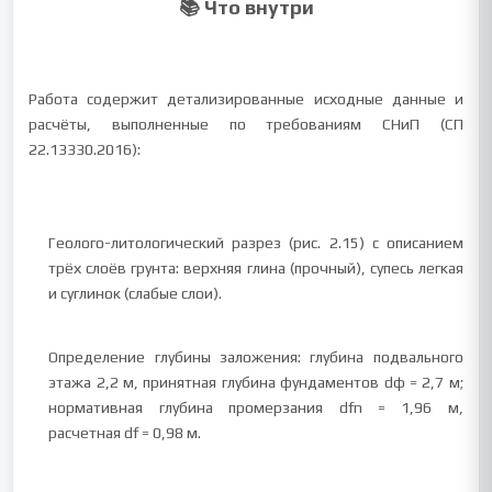
📚 Что внутри
Работа содержит детализированные исходные данные и
расчёты, выполненные по требованиям СНиП (СП
22.13330.2016):
Геолого-литологический разрез (рис. 2.15) с описанием
трёх слоёв грунта: верхняя глина (прочный), супесь легкая
и суглинок (слабые слои).
Определение глубины заложения: глубина подвального
этажа 2,2 м, принятная глубина фундаментов dф = 2,7 м;
нормативная глубина промерзания dfn = 1,96 м,
расчетная df = 0,98 м.