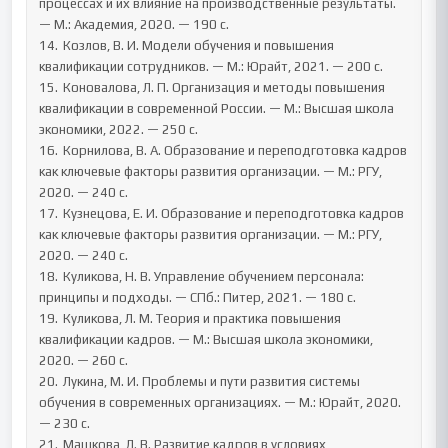
процессах и их влияние на производственные результаты. 
— М.: Академия, 2020. — 190 с.

14.	Козлов, В. И. Модели обучения и повышения 
квалификации сотрудников. — М.: Юрайт, 2021. — 200 с.

15.	Коновалова, Л. П. Организация и методы повышения 
квалификации в современной России. — М.: Высшая школа 
экономики, 2022. — 250 с.

16.	Корнилова, В. А. Образование и переподготовка кадров 
как ключевые факторы развития организации. — М.: РГУ, 
2020. — 240 с.

17.	Кузнецова, Е. И. Образование и переподготовка кадров 
как ключевые факторы развития организации. — М.: РГУ, 
2020. — 240 с.

18.	Куликова, Н. В. Управление обучением персонала: 
принципы и подходы. — СПб.: Питер, 2021. — 180 с.

19.	Куликова, Л. М. Теория и практика повышения 
квалификации кадров. — М.: Высшая школа экономики, 
2020. — 260 с.

20.	Лукина, М. И. Проблемы и пути развития системы 
обучения в современных организациях. — М.: Юрайт, 2020. 
— 230 с.

21.	Машкова, Л. В. Развитие кадров в условиях 