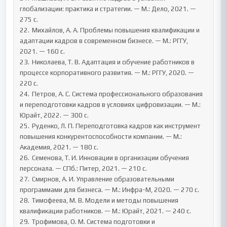
глобализации: практика и стратегии. — М.: Дело, 2021. — 
275 с.

22.	Михайлов, А. А. Проблемы повышения квалификации и 
адаптации кадров в современном бизнесе. — М.: РГГУ, 
2021. — 160 с.

23.	Николаева, Т. В. Адаптация и обучение работников в 
процессе корпоративного развития. — М.: РГГУ, 2020. — 
220 с.

24.	Петров, А. С. Система профессионального образования 
и переподготовки кадров в условиях цифровизации. — М.: 
Юрайт, 2022. — 300 с.

25.	Руденко, Л. П. Переподготовка кадров как инструмент 
повышения конкурентоспособности компании. — М.: 
Академия, 2021. — 180 с.

26.	Семенова, Т. И. Инновации в организации обучения 
персонала. — СПб.: Питер, 2021. — 210 с.

27.	Смирнов, А. И. Управление образовательными 
программами для бизнеса. — М.: Инфра-М, 2020. — 270 с.

28.	Тимофеева, М. В. Модели и методы повышения 
квалификации работников. — М.: Юрайт, 2021. — 240 с.

29.	Трофимова, О. М. Система подготовки и 