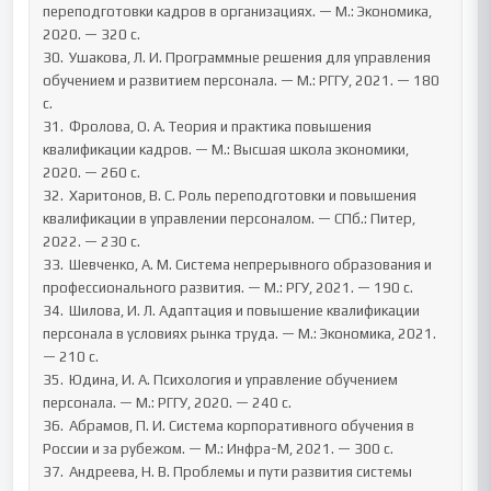
переподготовки кадров в организациях. — М.: Экономика, 
2020. — 320 с.

30.	Ушакова, Л. И. Программные решения для управления 
обучением и развитием персонала. — М.: РГГУ, 2021. — 180 
с.

31.	Фролова, О. А. Теория и практика повышения 
квалификации кадров. — М.: Высшая школа экономики, 
2020. — 260 с.

32.	Харитонов, В. С. Роль переподготовки и повышения 
квалификации в управлении персоналом. — СПб.: Питер, 
2022. — 230 с.

33.	Шевченко, А. М. Система непрерывного образования и 
профессионального развития. — М.: РГУ, 2021. — 190 с.

34.	Шилова, И. Л. Адаптация и повышение квалификации 
персонала в условиях рынка труда. — М.: Экономика, 2021. 
— 210 с.

35.	Юдина, И. А. Психология и управление обучением 
персонала. — М.: РГГУ, 2020. — 240 с.

36.	Абрамов, П. И. Система корпоративного обучения в 
России и за рубежом. — М.: Инфра-М, 2021. — 300 с.

37.	Андреева, Н. В. Проблемы и пути развития системы 