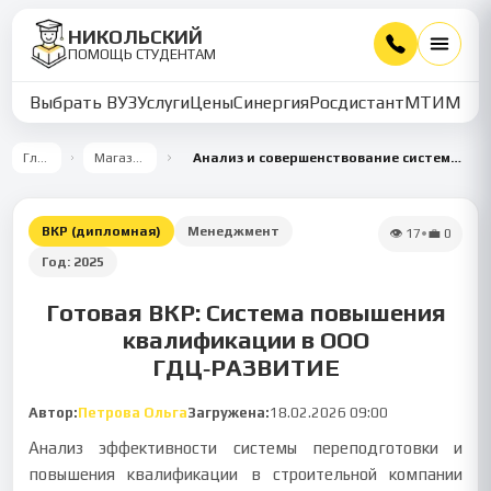
НИКОЛЬСКИЙ
ПОМОЩЬ СТУДЕНТАМ
Выбрать ВУЗ
Услуги
Цены
Синергия
Росдистант
МТИ
ММУ
Главная
Магазин работ
Анализ и совершенствование системы переподготовки и повышения квалификации персонала в ООО «ГДЦ-РАЗВИТИЕ»
ВКР (дипломная)
Менеджмент
👁
17
•
💼
0
Год:
2025
Готовая ВКР: Система повышения
квалификации в ООО
ГДЦ‑РАЗВИТИЕ
Автор:
Петрова Ольга
Загружена:
18.02.2026 09:00
Анализ эффективности системы переподготовки и
повышения квалификации в строительной компании