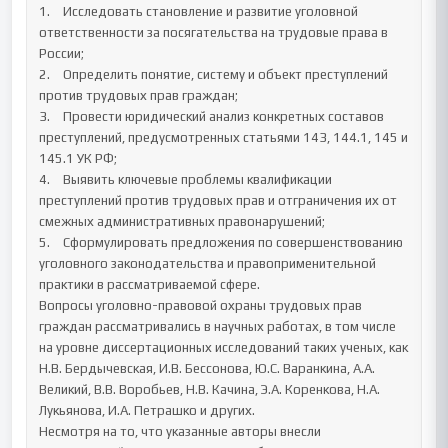
1.	Исследовать становление и развитие уголовной 
ответственности за посягательства на трудовые права в 
России;

2.	Определить понятие, систему и объект преступлений 
против трудовых прав граждан;

3.	Провести юридический анализ конкретных составов 
преступлений, предусмотренных статьями 143, 144.1, 145 и 
145.1 УК РФ;

4.	Выявить ключевые проблемы квалификации 
преступлений против трудовых прав и отграничения их от 
смежных административных правонарушений;

5.	Сформулировать предложения по совершенствованию 
уголовного законодательства и правоприменительной 
практики в рассматриваемой сфере.

Вопросы уголовно-правовой охраны трудовых прав 
граждан рассматривались в научных работах, в том числе 
на уровне диссертационных исследований таких ученых, как 
Н.В. Бердычевская, И.В. Бессонова, Ю.С. Варанкина, А.А. 
Великий, В.В. Воробьев, Н.В. Качина, Э.А. Коренкова, Н.А. 
Лукьянова, И.А. Петрашко и других.

Несмотря на то, что указанные авторы внесли 