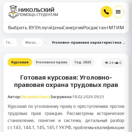
НИКОЛЬСКИЙ
ПОМОЩЬ СТУДЕНТАМ
Выбрать ВУЗ
Услуги
Цены
Синергия
Росдистант
МТИ
ММУ
Главная
Магазин работ
Уголовно-правовая характеристика преступлений против трудовых прав граждан
Курсовая
Уголовное право
Год:
2025
👁
24
•
💼
0
Готовая курсовая: Уголовно-
правовая охрана трудовых прав
Автор:
Петрова Ольга
Загружена:
18.02.2026 09:25
Курсовая по уголовному праву о преступлениях против
трудовых прав граждан. Рассмотрены историческое
становление, понятие и система, детальный разбор
ст.143, 144.1, 145, 145.1 УК РФ, проблемы квалификации