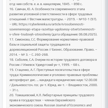
отд-ния собств. е. и. в. канцелярии, 1845. – 898 с.

16.	Самчан, Ю. А. Особенности современного этапа 
развития уголовной ответственности в сфере трудовых 
отношений // Вестник магистратуры. – 2019. – №10-1 (97). 
– URL: https://cyberleninka.ru/article/n/osobennosti-
sovremennogo-etapa-razvitiya-ugolovnoy-otvetstvennosti-
v-sfere-trudovyh-otnosheniy (дата обращения: 06.08.2025).

17.	Симонова, С.С. Формирование нормативно-правовой 
базы и социальной защиты трудящихся в 
дореволюционной России // Бизнес. Образование. Право. – 
2014. – № 3. – С. 260-268.

18.	Соболев, С.А. Очерки по истории трудового договора в 
России // Ижевск: Удмуртский ун-т, 1999. – 68 с.

19.	Стаценко, А. Г. Преступные посягательства в сфере 
труда: Криминологические и уголовно-правовые проблемы: 
автореферат дис. ... кандидата юридических наук: 12.00.08 
/ Дальневосточ. гос. ун-т. Юрид. ин-т. – Владивосток, 2000. 
– 31 с.

20.	Томашевский, К.Л. Либертарные принципы трудового 
права в государствах – членах Евразийского 
экономического союза. Russian Journal of Economics and 