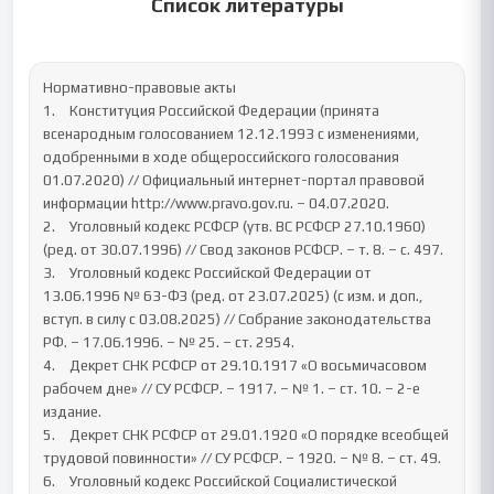
Список литературы
Нормативно-правовые акты

1.	Конституция Российской Федерации (принята 
всенародным голосованием 12.12.1993 с изменениями, 
одобренными в ходе общероссийского голосования 
01.07.2020) // Официальный интернет-портал правовой 
информации http://www.pravo.gov.ru. – 04.07.2020.

2.	Уголовный кодекс РСФСР (утв. ВС РСФСР 27.10.1960) 
(ред. от 30.07.1996) // Свод законов РСФСР. – т. 8. – с. 497.

3.	Уголовный кодекс Российской Федерации от 
13.06.1996 № 63-ФЗ (ред. от 23.07.2025) (с изм. и доп., 
вступ. в силу с 03.08.2025) // Собрание законодательства 
РФ. – 17.06.1996. – № 25. – ст. 2954.

4.	Декрет СНК РСФСР от 29.10.1917 «О восьмичасовом 
рабочем дне» // СУ РСФСР. – 1917. – № 1. – ст. 10. – 2-е 
издание.

5.	Декрет СНК РСФСР от 29.01.1920 «О порядке всеобщей 
трудовой повинности» // СУ РСФСР. – 1920. – № 8. – ст. 49.

6.	Уголовный кодекс Российской Социалистической 