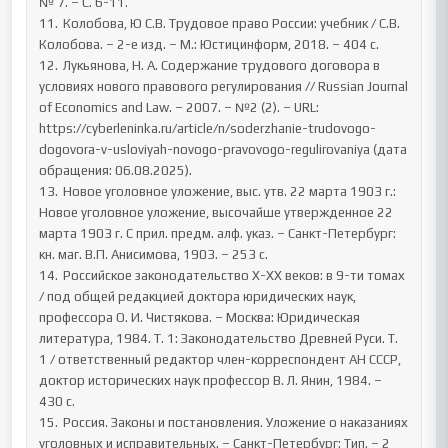
№ 7. – С. 6-11.

11.	Колобова, Ю С.В. Трудовое право России: учебник / С.В. 
Колобова. – 2-е изд. – М.: Юстицинформ, 2018. – 404 с.

12.	Лукьянова, Н. А. Содержание трудового договора в 
условиях нового правового регулирования // Russian Journal 
of Economics and Law. – 2007. – №2 (2). – URL: 
https://cyberleninka.ru/article/n/soderzhanie-trudovogo-
dogovora-v-usloviyah-novogo-pravovogo-regulirovaniya (дата 
обращения: 06.08.2025).

13.	Новое уголовное уложение, выс. утв. 22 марта 1903 г.: 
Новое уголовное уложение, высочайше утвержденное 22 
марта 1903 г. С прил. предм. алф. указ. – Санкт-Петербург: 
кн. маг. В.П. Анисимова, 1903. – 253 с.

14.	Российское законодательство X-XX веков: в 9-ти томах 
/ под общей редакцией доктора юридических наук, 
профессора О. И. Чистякова. – Москва: Юридическая 
литература, 1984. Т. 1: Законодательство Древней Руси. Т. 
1 / ответственный редактор член-корреспондент АН СССР, 
доктор исторических наук профессор В. Л. Янин, 1984. – 
430 с. 

15.	Россия. Законы и постановления. Уложение о наказаниях 
уголовных и исправительных. – Санкт-Петербург: Тип. – 2 