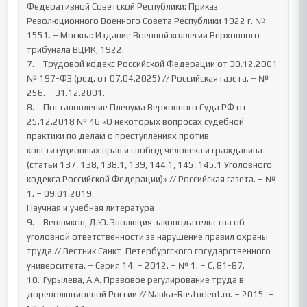
Федеративной Советской Республики: Приказ 
Революционного Военного Совета Республики 1922 г. № 
1551. – Москва: Издание Военной коллегии Верховного 
трибунала ВЦИК, 1922.

7.	Трудовой кодекс Российской Федерации от 30.12.2001 
№ 197-ФЗ (ред. от 07.04.2025) // Российская газета. – № 
256. – 31.12.2001.

8.	Постановление Пленума Верховного Суда РФ от 
25.12.2018 № 46 «О некоторых вопросах судебной 
практики по делам о преступлениях против 
конституционных прав и свобод человека и гражданина 
(статьи 137, 138, 138.1, 139, 144.1, 145, 145.1 Уголовного 
кодекса Российской Федерации)» // Российская газета. – № 
1. – 09.01.2019.

Научная и учебная литература

9.	Вешняков, Д.Ю. Эволюция законодательства об 
уголовной ответственности за нарушение правил охраны 
труда // Вестник Санкт-Петербургского государственного 
университета. – Серия 14. – 2012. – № 1. – С. 81-87.

10.	Гурылева, А.А. Правовое регулирование труда в 
дореволюционной России // Nauka-Rastudent.ru. – 2015. – 