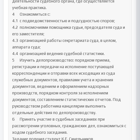
деятельности судебного органа, где осуществляется 
учебная практика.

4	Ознакомиться с:

4.1	с подведомственностью и подсудностью споров;

4.2	полномочиями помощника судьи, председателя суда и 
его заместителя;

4.3	организацией работы секретариата суда, в целом, 
аппарата суда;

4.4	организацией ведения судебной статистики.

5	Изучить делопроизводство: порядком приема, 
регистрации и передачи на исполнение поступающей 
корреспонденции и отправки всех исходящих из суда 
служебных документов, правилами учета и хранения 
документов, ведением и оформлением надзорных 
производств, порядком контроля за исполнением 
документов, составлением статистических отчетов. Под 
руководством работника канцелярии выполнить 
отдельные действия по делопроизводству.

6	Принять участие в судебных заседаниях при 
рассмотрении уголовных, гражданских дел, ознакомиться с 
ходом судебного заседания.

Задание получил студент К.Е. Синельников  