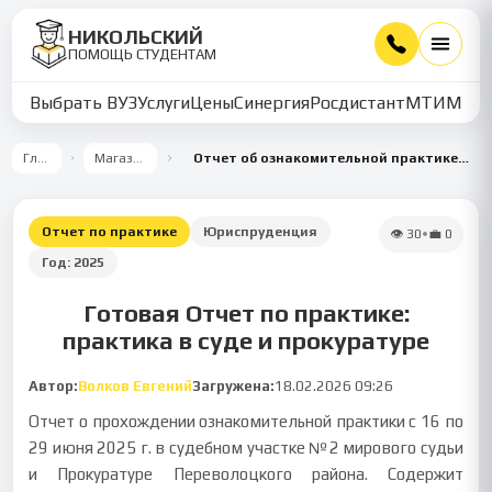
НИКОЛЬСКИЙ
ПОМОЩЬ СТУДЕНТАМ
Выбрать ВУЗ
Услуги
Цены
Синергия
Росдистант
МТИ
ММУ
Главная
Магазин работ
Отчет об ознакомительной практике в суде и прокуратуре Переволоцкого района
Отчет по практике
Юриспруденция
👁
30
•
💼
0
Год:
2025
Готовая Отчет по практике:
практика в суде и прокуратуре
Автор:
Волков Евгений
Загружена:
18.02.2026 09:26
Отчет о прохождении ознакомительной практики с 16 по
29 июня 2025 г. в судебном участке №2 мирового судьи
и Прокуратуре Переволоцкого района. Содержит