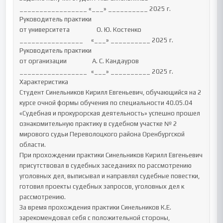
_________________ «___» __________ 2025 г.

Руководитель практики

от университета                  О. Ю. Костенко 
________________	«___» __________ 2025 г.

Руководитель практики

от организации                 А. С. Кандауров 
_________________	«___» __________ 2025 г.

Характеристика

Студент Синельников Кирилл Евгеньевич, обучающийся на 2 
курсе очной формы обучения по специальности 40.05.04 
«Судебная и прокурорская деятельность» успешно прошел 
ознакомительную практику в судебном участке № 2 
мирового судьи Переволоцкого района Оренбургской 
области.

При прохождении практики Синельников Кирилл Евгеньевич 
присутствовал в судебных заседаниях по рассмотрению 
уголовных дел, выписывал и направлял судебные повестки, 
готовил проекты судебных запросов, уголовных дел к 
рассмотрению.

За время прохождения практики Синельников К.Е. 
зарекомендовал себя с положительной стороны, 