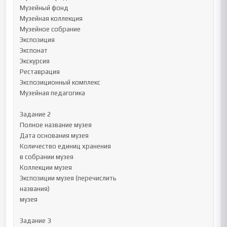
Музейный фонд

Музейная коллекция

Музейное собрание

Экспозиция	

Экспонат	

Экскурсия	

Реставрация	

Экспозиционный комплекс	

Музейная педагогика	

Задание 2

Полное название музея

Дата основания музея	

Количество единиц хранения

в собрании музея

Коллекции музея

Экспозиции музея (перечислить

названия)

музея

Задание 3
