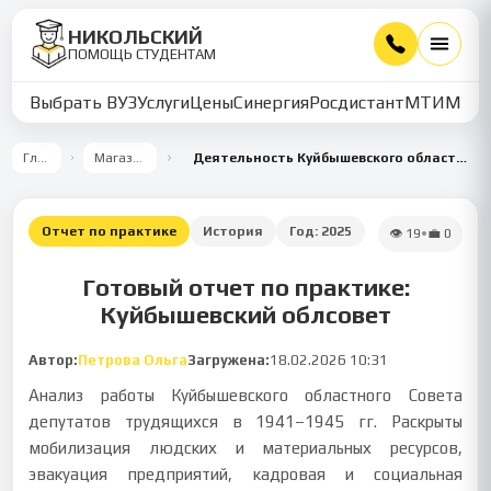
НИКОЛЬСКИЙ
ПОМОЩЬ СТУДЕНТАМ
Выбрать ВУЗ
Услуги
Цены
Синергия
Росдистант
МТИ
ММУ
Главная
Магазин работ
Деятельность Куйбышевского областного Совета в годы Великой Отечественной войны
Отчет по практике
История
Год:
2025
👁
19
•
💼
0
Готовый отчет по практике:
Куйбышевский облсовет
Автор:
Петрова Ольга
Загружена:
18.02.2026 10:31
Анализ работы Куйбышевского областного Совета
депутатов трудящихся в 1941–1945 гг. Раскрыты
мобилизация людских и материальных ресурсов,
эвакуация предприятий, кадровая и социальная