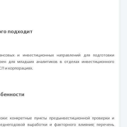
ого подходит
ансовых и инвестиционных направлений для подготовки
езен для младших аналитиков в отделах инвестиционного
СП и корпорациях.
обенности
локи: конкретные пункты предынвестиционной проверки и
реднегодовой выработки и факторного влияния; перечень