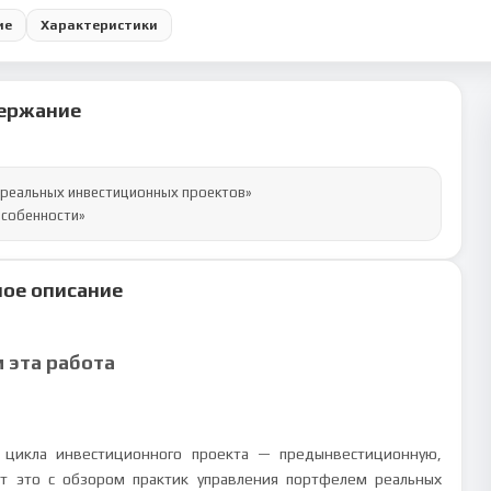
ие
Характеристики
ержание
реальных инвестиционных проектов»

особенности»
ое описание
м эта работа
 цикла инвестиционного проекта — предынвестиционную,
т это с обзором практик управления портфелем реальных