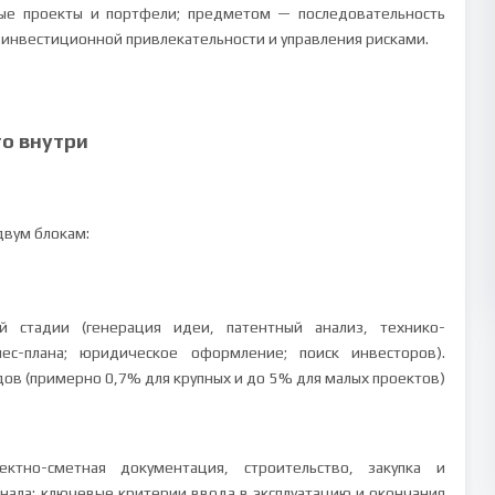
ые проекты и портфели; предметом — последовательность
 инвестиционной привлекательности и управления рисками.
то внутри
двум блокам:
й стадии (генерация идеи, патентный анализ, технико-
ес-плана; юридическое оформление; поиск инвесторов).
в (примерно 0,7% для крупных и до 5% для малых проектов)
ктно-сметная документация, строительство, закупка и
онала; ключевые критерии ввода в эксплуатацию и окончания