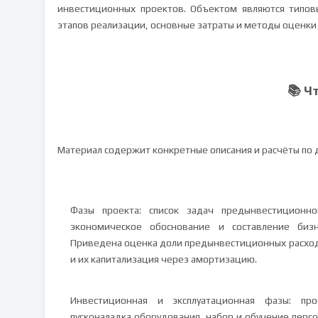
инвестиционных проектов. Объектом являются типов
этапов реализации, основные затраты и методы оценки
📚 Ч
Материал содержит конкретные описания и расчёты по 
Фазы проекта: список задач предынвестиционно
экономическое обоснование и составление бизн
Приведена оценка доли предынвестиционных расходо
и их капитализация через амортизацию.
Инвестиционная и эксплуатационная фазы: прое
пусконаладка оборудования, набор и обучение перс