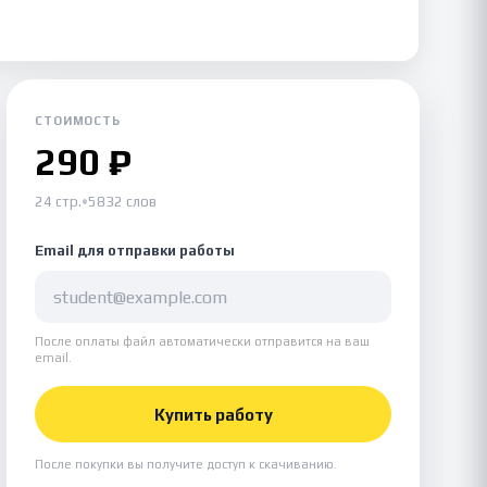
СТОИМОСТЬ
290 ₽
24 стр.
•
5832 слов
Email для отправки работы
После оплаты файл автоматически отправится на ваш
email.
Купить работу
После покупки вы получите доступ к скачиванию.