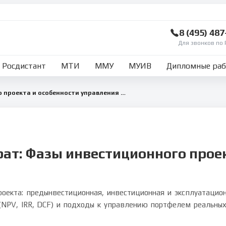
8 (495) 48
Для звонков по 
Росдистант
МТИ
ММУ
МУИВ
Дипломные ра
Фазы инвестиционного проекта и особенности управления портфелем реальных инвестиций
ат: Фазы инвестиционного прое
оекта: предынвестиционная, инвестиционная и эксплуатацио
(NPV, IRR, DCF) и подходы к управлению портфелем реальны