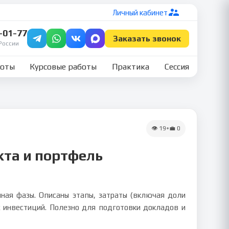
Личный кабинет
7-01-77
Заказать звонок
России
боты
Курсовые работы
Практика
Сессия
👁
19
•
💼
0
кта и портфель
нная фазы. Описаны этапы, затраты (включая доли
х инвестиций. Полезно для подготовки докладов и