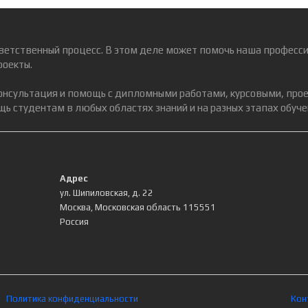
ветственный процесс. В этом деле может помочь наша професси
роекты.
консультация и помощь с дипломными работами, курсовыми, про
ь студентам в любых областях знаний и на разных этапах обуче
Адрес
ул. Шипиловская, д. 22
Москва
,
Московская область
115551
Россия
Политика конфиденциальности
Кон