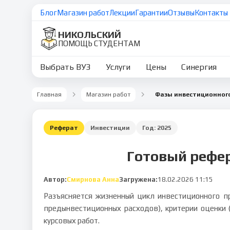
Блог
Магазин работ
Лекции
Гарантии
Отзывы
Контакты
НИКОЛЬСКИЙ
ПОМОЩЬ СТУДЕНТАМ
Выбрать ВУЗ
Услуги
Цены
Синергия
Главная
Магазин работ
Реферат
Инвестиции
Год:
2025
Готовый рефер
Автор:
Смирнова Анна
Загружена:
18.02.2026 11:15
Разъясняется жизненный цикл инвестиционного пр
предынвестиционных расходов), критерии оценки 
курсовых работ.