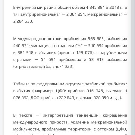
Внутренняя миграция: общий объём 4 345 881 в 2018 г., в
т.ч. внутрирегиональная — 2 061 251, межрегиональная —
2 284 630.
Международные потоки: прибывших 565 685, выбывших
440 831; миграция со странами СНГ — 510 994 прибывших
и 381 918 выбывших (прирост 129 076), с зарубежными
странами — 54 691 прибывших и 58 913 выбывших
(отрицательный баланс -4 222).
Таблица по федеральным округам с разбивкой прибытия/
выбытия (например, ЦФО: прибыло 816 346, выехало 1
076 392; ДФО: прибыло 222 843, выехало 328 359 и т.д.).
В тексте — интерпретация тенденций: сокращение
международного прироста, усиление межрегиональной
мобильности, проблемные территории с оттоком (ЦФО,