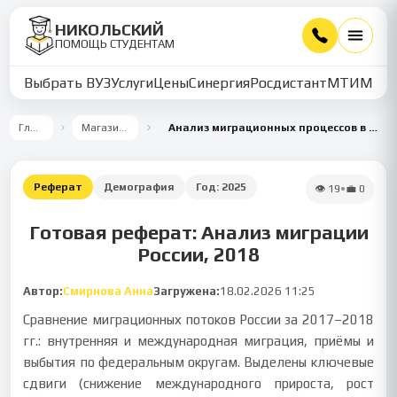
НИКОЛЬСКИЙ
ПОМОЩЬ СТУДЕНТАМ
Выбрать ВУЗ
Услуги
Цены
Синергия
Росдистант
МТИ
ММУ
Главная
Магазин работ
Анализ миграционных процессов в России в 2018 году
Реферат
Демография
Год:
2025
👁
19
•
💼
0
Готовая реферат: Анализ миграции
России, 2018
Автор:
Смирнова Анна
Загружена:
18.02.2026 11:25
Сравнение миграционных потоков России за 2017–2018
гг.: внутренняя и международная миграция, приёмы и
выбытия по федеральным округам. Выделены ключевые
сдвиги (снижение международного прироста, рост