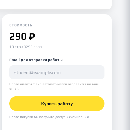
СТОИМОСТЬ
290 ₽
13 стр.
•
3292 слов
Email для отправки работы
После оплаты файл автоматически отправится на ваш
email.
Купить работу
После покупки вы получите доступ к скачиванию.