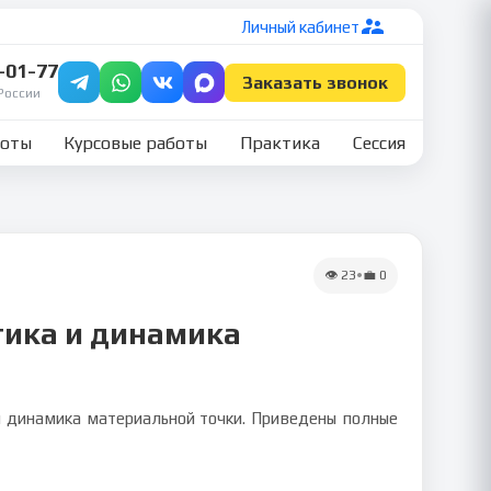
Личный кабинет
7-01-77
Заказать звонок
России
боты
Курсовые работы
Практика
Сессия
👁
23
•
💼
0
тика и динамика
 и динамика материальной точки. Приведены полные