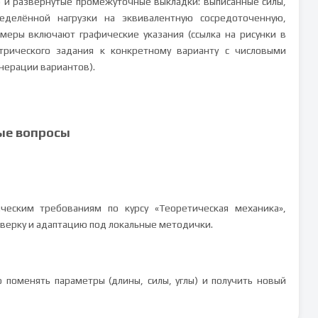
о и развернутые промежуточные выкладки: выписанные силы,
еделённой нагрузки на эквивалентную сосредоточенную,
еры включают графические указания (ссылка на рисунки в
трического задания к конкретному варианту с числовыми
енерации вариантов).
ые вопросы
ческим требованиям по курсу «Теоретическая механика»,
оверку и адаптацию под локальные методички.
поменять параметры (длины, силы, углы) и получить новый