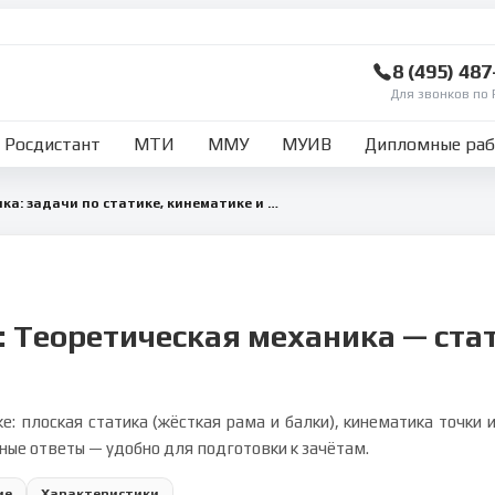
8 (495) 48
Для звонков по 
Росдистант
МТИ
ММУ
МУИВ
Дипломные ра
Теоретическая механика: задачи по статике, кинематике и динамике
: Теоретическая механика — ста
е: плоская статика (жёсткая рама и балки), кинематика точки
ные ответы — удобно для подготовки к зачётам.
ие
Характеристики