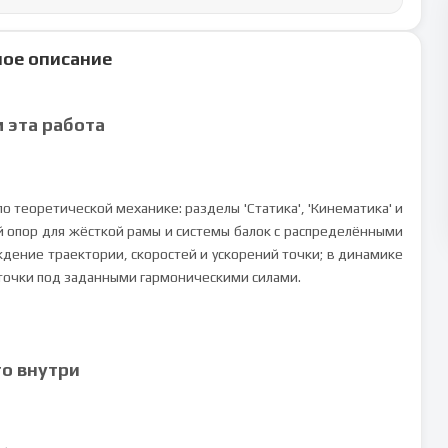
ое описание
м эта работа
 теоретической механике: разделы 'Статика', 'Кинематика' и
ий опор для жёсткой рамы и системы балок с распределёнными
дение траектории, скоростей и ускорений точки; в динамике
точки под заданными гармоническими силами.
то внутри