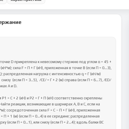
ержание
в точке D прикреплена к невесомому стержню под углом α = 45 + 
*м); сила F = П + Г (кН), приложенная в точке В (если П = 0...3), 
град); распределенная нагрузка с интенсивностью q = Г (кН/м) 
изу  (если П = 3...5),  /СЕ/ = Г + 2 (м) справа (если П = 6...7), /ЕD/ 
ках А и D.

P1 = C + 2 (кН) и Р2 = Г + П (кН) соответственно скреплены 
 Найти реакции, возникающие в шарнирах А, В и С, если на 
м); сосредоточенная сила F = С – П + Г (кН), приложенная 
 = П + 1 (м) (если П = 0...4) в ее середине; распределенная 
у (если П = 0…1), или снизу (если П = 2...4); вдоль балки ВС 