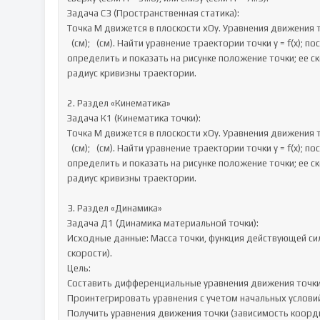
Задача С3 (Пространственная статика):

Точка М движется в плоскости хОу. Уравнения движения т
  (см);   (см). Найти уравнение траектории точки у = f(x); построить эту траекторию; для момента времени t = Г (с) 
определить и показать на рисунке положение точки; ее ск
радиус кривизны траектории.

2. Раздел «Кинематика»

Задача К1 (Кинематика точки):

Точка М движется в плоскости хОу. Уравнения движения т
  (см);   (см). Найти уравнение траектории точки у = f(x); построить эту траекторию; для момента времени t = Г (с) 
определить и показать на рисунке положение точки; ее ск
радиус кривизны траектории.

3. Раздел «Динамика»

Задача Д1 (Динамика материальной точки):

Исходные данные: Масса точки, функция действующей сил
скорости).

Цель:

Составить дифференциальные уравнения движения точки в
Проинтегрировать уравнения с учетом начальных условий
Получить уравнения движения точки (зависимость коорди