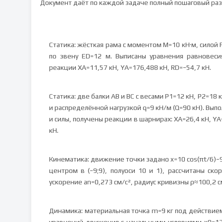
Документ даёт по каждой задаче полный пошаговый раз
Статика: жёсткая рама с моментом M=10 кН·м, силой 
по звену ED=12 м. Выписаны уравнения равновеси
реакции XA=11,57 кН, YA=176,488 кН, RD=−54,7 кН.
Статика: две балки AB и BC с весами P1=12 кН, P2=18
и распределённой нагрузкой q=9 кН/м (Q=90 кН). Вып
и силы, получены реакции в шарнирах: XA=26,4 кН, YA
кН.
Кинематика: движение точки задано x=10 cos(πt/6)−9 
центром в (−9;9), полуоси 10 и 1), рассчитаны ско
ускорение an=0,273 см/с², радиус кривизны ρ≈100,2 с
Динамика: материальная точка m=9 кг под действием 