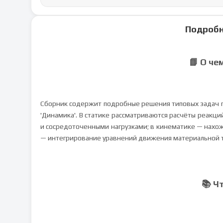
Подробн
📘 О че
Сборник содержит подробные решения типовых задач по
'Динамика'. В статике рассматриваются расчёты реакц
и сосредоточенными нагрузками; в кинематике — нахож
— интегрирование уравнений движения материальной 
📚 Ч