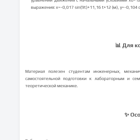
уравнений движения с начальными условиями x0=12 
выражения: x=−0,017 sin(9t)+11,16 t+12 (м), y=−0,104 c
📊 Для к
Материал полезен студентам инженерных, механич
самостоятельной подготовки к лабораторным и се
теоретической механике.
✨ Ос