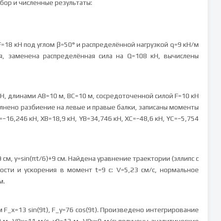
бор и численные результаты:
F=18 кН под углом β=50° и распределённой нагрузкой q=9 кН/м
я, заменена распределённая сила на Q=108 кН, вычислены
 кН, длинами AB=10 м, BC=10 м, сосредоточенной силой F=10 кН
олнено разбиение на левые и правые балки, записаны моменты
=−16,246 кН, XB=18,9 кН, YB=34,746 кН, XC=−48,6 кН, YC=−5,754
см, y=sin(πt/6)+9 см. Найдена уравнение траектории (эллипс с
рости и ускорения в момент t=9 с: V=5,23 см/с, нормальное
м.
F_x=13 sin(9t), F_y=76 cos(9t). Произведено интегрирование