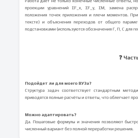
Работа даёт не только конечные численные ответы, н
проекции уравнений ΣF_x, ΣF_y, ΣM, замена распр
положения точек приложения и плечи моментов. Прим
тексте) и объяснения переходов от общего параме
подстановками (используются обозначения Г, П, С для г
❓ Част
Подойдет ли для моего ВУЗа?
Структура задач соответствует стандартным методи
приводятся полные расчёты и ответы, что облегчает пр
Можно адаптировать?
Да. Пошаговые формулы и значения позволяют быстро 
численный вариант без полной переработки решения.