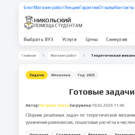
Блог
Магазин работ
Лекции
Гарантии
Отзывы
Контакты
НИКОЛЬСКИЙ
ПОМОЩЬ СТУДЕНТАМ
Выбрать ВУЗ
Услуги
Цены
Синергия
Главная
Магазин работ
Задача
Механика
Год:
2025
Готовые задачи
Автор:
Петрова Ольга
Загружена:
18.02.2026 11:46
Сборник решённых задач по теоретической механик
уравнения равновесия, пошаговые расчёты и числен
Описание
Содержание
Введение
Заключен