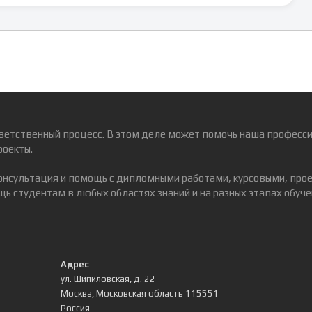
ветственный процесс. В этом деле может помочь наша професси
роекты.
консультация и помощь с дипломными работами, курсовыми, про
ь студентам в любых областях знаний и на разных этапах обуче
Адрес
ул. Шипиловская, д. 22
Москва
,
Московская область
115551
Россия