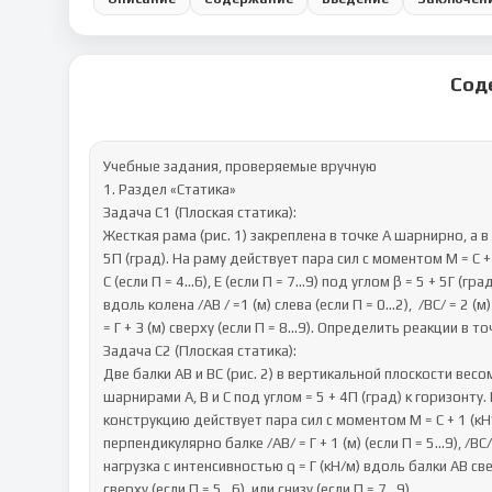
Сод
Учебные задания, проверяемые вручную

1. Раздел «Статика»

Задача С1 (Плоская статика):

Жесткая рама (рис. 1) закреплена в точке А шарнирно, а 
5П (град). На раму действует пара сил с моментом M = C + (кН
С (если П = 4...6), Е (если П = 7...9) под углом β = 5 + 5Г (
вдоль колена /АВ / =1 (м) слева (если П = 0…2),  /ВС/ = 2 (м)  сн
= Г + 3 (м) сверху (если П = 8...9). Определить реакции в точ
Задача С2 (Плоская статика):

Две балки АВ и ВС (рис. 2) в вертикальной плоскости весом 
шарнирами А, В и С под углом = 5 + 4П (град) к горизонту.
конструкцию действует пара сил с моментом М = С + 1 (кН*
перпендикулярно балке /АВ/ = Г + 1 (м) (если П = 5...9), /ВС/
нагрузка с интенсивностью q = Г (кН/м) вдоль балки АВ сверх
сверху (если П = 5…6), или снизу (если П = 7…9).
