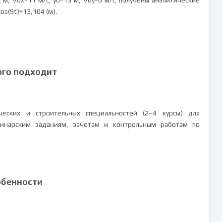
м, V0x=11 м/с, y0=13 м, V0y=0 м/с; получены аналитические
os(9t)+13,104 (м).
ого подходит
еских и строительных специальностей (2–4 курсы) для
минарским заданиям, зачетам и контрольным работам по
обенности