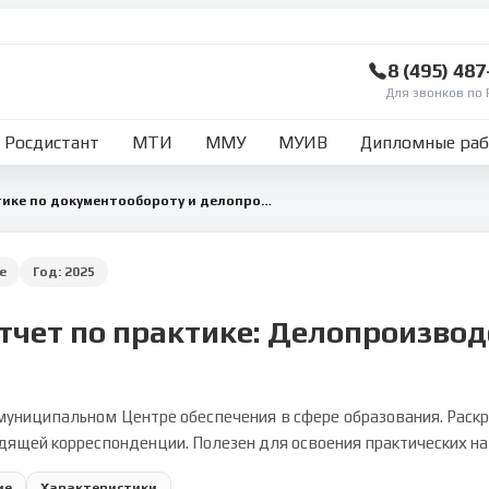
8 (495) 48
Для звонков по 
Росдистант
МТИ
ММУ
МУИВ
Дипломные ра
Отчет о учебной практике по документообороту и делопроизводству
е
Год:
2025
тчет по практике: Делопроизвод
муниципальном Центре обеспечения в сфере образования. Раскры
одящей корреспонденции. Полезен для освоения практических н
ие
Характеристики