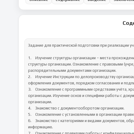
Сод
Задание для практической подготовки при реализации уче
1.	Изучение структуры организации – места прохождения практики (далее – организации) с целью составления схемы 
структуры организации. Ознакомление с правовыми (учр
распорядительными документами организации. 

2.	Изучение Инструкции по делопроизводству организации. Знакомство с правилами составления проектов и 
оформления документов, порядком согласования и подпи
3.	Ознакомление с программными средствами учёта, хранения, обработки и поиска документов, используемыми в 
организации. Изучение основ и специфики работы с доку
организации.

4.	Знакомство с документооборотом организации.

5.	Ознакомление с установленными в организации правилами подготовки документов к передаче в архив.

6.	Знакомство с категориями и видами документов, образующихся в организации, содержащих конфиденциальную 
информацию.

7.	Ознакомление с правилами работы с конфиденциальной информацией в организации.
