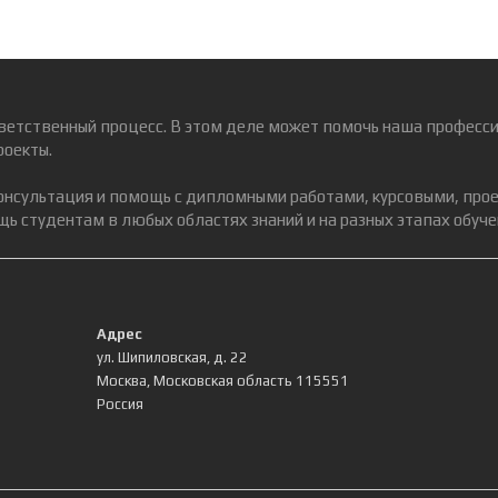
ветственный процесс. В этом деле может помочь наша професси
роекты.
консультация и помощь с дипломными работами, курсовыми, про
ь студентам в любых областях знаний и на разных этапах обуче
Адрес
ул. Шипиловская, д. 22
Москва
,
Московская область
115551
Россия