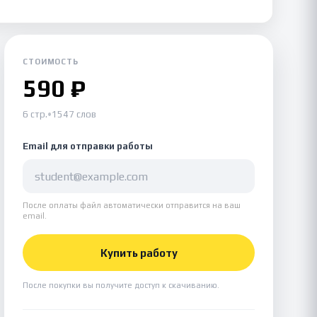
СТОИМОСТЬ
590 ₽
6 стр.
•
1547 слов
Email для отправки работы
После оплаты файл автоматически отправится на ваш
email.
Купить работу
После покупки вы получите доступ к скачиванию.