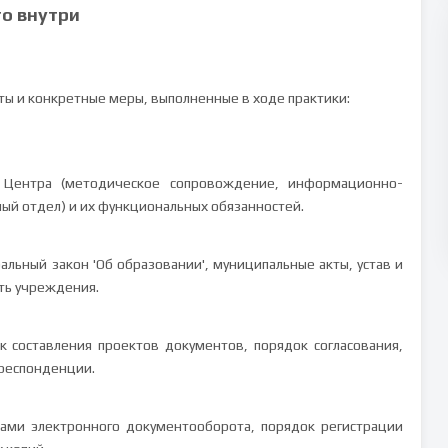
то внутри
ы и конкретные меры, выполненные в ходе практики:
в Центра (методическое сопровождение, информационно-
ый отдел) и их функциональных обязанностей.
льный закон 'Об образовании', муниципальные акты, устав и
ть учреждения.
к составления проектов документов, порядок согласования,
респонденции.
вами электронного документооборота, порядок регистрации