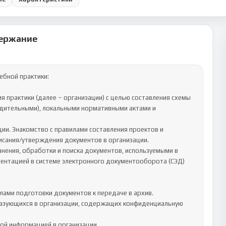
ержание
бной практики:

едительными), локальными нормативными актами и 
сания/утверждения документов в организации.

ментацией в системе электронного документооборота (СЭД) 