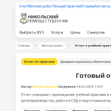
Блог
Магазин работ
Лекции
Гарантии
Отзывы
Контакты
НИКОЛЬСКИЙ
ПОМОЩЬ СТУДЕНТАМ
Выбрать ВУЗ
Услуги
Цены
Синергия
Главная
Магазин работ
Отчет по практике
Документационное обеспечени
Готовый о
Автор:
Волков Евгений
Загружена:
18.02.2026 13:07
Отчет описывает прохождение учебной практики в 
делопроизводству, работа в СЭД и подготовка исх
Описание
Содержание
Введение
Заключен