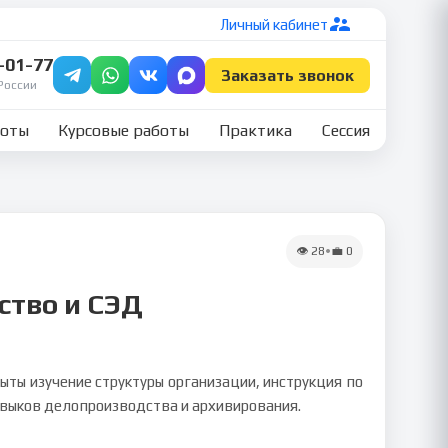
Личный кабинет
7-01-77
Заказать звонок
России
боты
Курсовые работы
Практика
Сессия
👁
28
•
💼
0
ство и СЭД
ты изучение структуры организации, инструкция по
авыков делопроизводства и архивирования.