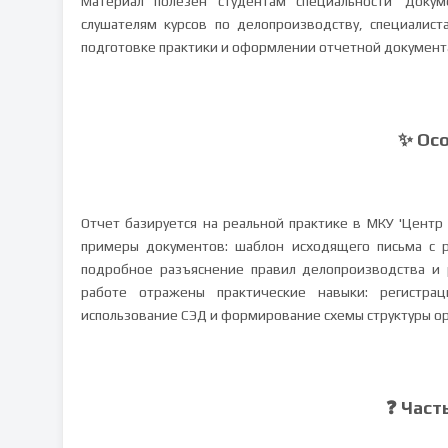
Материал полезен студентам специальности 'Докум
слушателям курсов по делопроизводству, специалис
подготовке практики и оформлении отчетной документ
✨ Ос
Отчет базируется на реальной практике в МКУ 'Центр
примеры документов: шаблон исходящего письма с р
подробное разъяснение правил делопроизводства и
работе отражены практические навыки: регистрац
использование СЭД и формирование схемы структуры о
❓ Част