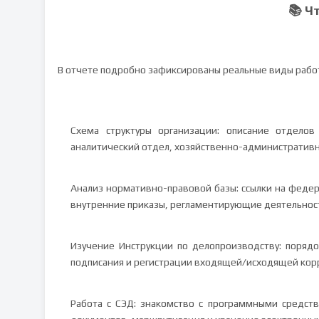
📚 Ч
В отчете подробно зафиксированы реальные виды работ
Схема структуры организации: описание отдело
аналитический отдел, хозяйственно-административн
Анализ нормативно-правовой базы: ссылки на федера
внутренние приказы, регламентирующие деятельнос
Изучение Инструкции по делопроизводству: порядо
подписания и регистрации входящей/исходящей кор
Работа с СЭД: знакомство с программными средст