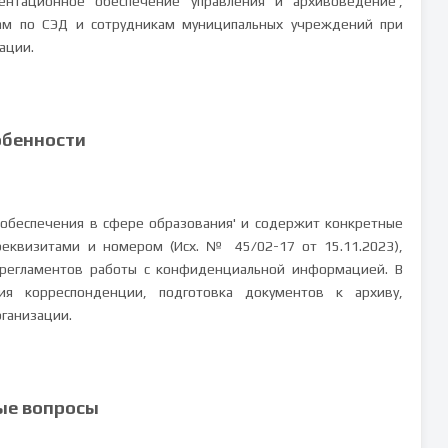
ентационное обеспечение управления и архивоведение',
там по СЭД и сотрудникам муниципальных учреждений при
ации.
обенности
 обеспечения в сфере образования' и содержит конкретные
еквизитами и номером (Исх. № 45/02-17 от 15.11.2023),
 регламентов работы с конфиденциальной информацией. В
ия корреспонденции, подготовка документов к архиву,
рганизации.
ые вопросы