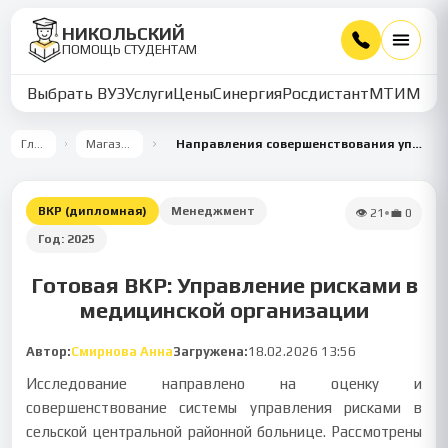
НИКОЛЬСКИЙ
ПОМОЩЬ СТУДЕНТАМ
Выбрать ВУЗ
Услуги
Цены
Синергия
Росдистант
МТИ
ММУ
Главная
Магазин работ
Направления совершенствования управления рисками в медицинской организации (на примере центральной районной больницы)
ВКР (дипломная)
Менеджмент
👁
21
•
💼
0
Год:
2025
Готовая ВКР: Управление рисками в
медицинской организации
Автор:
Смирнова Анна
Загружена:
18.02.2026 13:56
Исследование направлено на оценку и
совершенствование системы управления рисками в
сельской центральной районной больнице. Рассмотрены