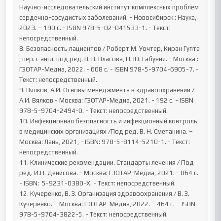
Научно-исследовательский институт комплексных проблем 
сердечно-сосудистых заболеваний. - Новосибирск : Наука, 
2023. – 190 с. - ISBN 978-5-02-041533-1. - Текст: 
непосредственный.

8. Безопасность пациентов / Роберт М. Уочтер, Киран Гупта 
; пер. с англ. под ред. В. В. Власова, Н. Ю. Габуния. - Москва : 
ГЭОТАР-Медиа, 2022. - 608 с. - ISBN 978-5-9704-6905-7. - 
Текст: непосредственный.

9. Вялков, А.И. Основы менеджмента в здравоохранении / 
А.И. Вялков - Москва: ГЭОТАР-Медиа, 2021. - 192 с. - ISBN 
978-5-9704-2494-0. - Текст: непосредственный.

10. Инфекционная безопасность и инфекционный контроль 
в медицинских организациях /Под ред. В. Н. Сметанина. – 
Москва: Лань, 2021, - ISBN: 978-5-8114-5210-1. - Текст: 
непосредственный.

11. Клинические рекомендации. Стандарты лечения / Под 
ред. И.Н. Денисова. - Москва: ГЭОТАР-Медиа, 2021. - 864 с. 
- ISBN:  5-9231-0380-X. - Текст: непосредственный.

12. Кучеренко, В. З. Организация здравоохранения / В. З. 
Кучеренко. – Москва: ГЭОТАР-Медиа, 2022. – 464 с. – ISBN 
978-5-9704-3822-5. - Текст: непосредственный.
