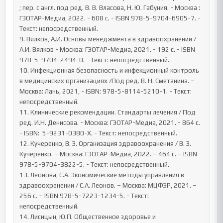
; пер. с англ. под ред. В. В. Власова, Н. Ю. Габуния. - Москва : 
ГЭОТАР-Медиа, 2022. - 608 с. - ISBN 978-5-9704-6905-7. - 
Текст: непосредственный.

9. Вялков, А.И. Основы менеджмента в здравоохранении / 
А.И. Вялков - Москва: ГЭОТАР-Медиа, 2021. - 192 с. - ISBN 
978-5-9704-2494-0. - Текст: непосредственный.

10. Инфекционная безопасность и инфекционный контроль 
в медицинских организациях /Под ред. В. Н. Сметанина. – 
Москва: Лань, 2021, - ISBN: 978-5-8114-5210-1. - Текст: 
непосредственный.

11. Клинические рекомендации. Стандарты лечения / Под 
ред. И.Н. Денисова. - Москва: ГЭОТАР-Медиа, 2021. - 864 с. 
- ISBN:  5-9231-0380-X. - Текст: непосредственный.

12. Кучеренко, В. З. Организация здравоохранения / В. З. 
Кучеренко. – Москва: ГЭОТАР-Медиа, 2022. – 464 с. – ISBN 
978-5-9704-3822-5. - Текст: непосредственный.

13. Леонова, С.А. Экономические методы управления в 
здравоохранении / С.А. Леонов. – Москва: МЦФЭР, 2021. – 
256 с. – ISBN 978-5-7223-1234-5. - Текст: 
непосредственный.

14. Лисицын, Ю.П. Общественное здоровье и 