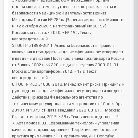
3.Российская Федерация. Об утверждении порядка 
организации системы внутреннего контроля качества и 
безопасности медицинской деятельности: Приказ 
Минздрава России № 785н:  [Зарегистрировано в Минюсте 
РФ 2 октября 2020 г. Регистрационный № 60192]  
Российская газета. - 2020. - № 195. Текст: 
непосредственный.

5.ГОСТ Р 51898-2011. Аспекты безопасности. Правила 
включения в стандарты: издание официальное: утвержден 
и введен в действие Постановлением Госстандарта России 
от 5 июня 2002 г. № 228-ст: дата введения 2003-01-01. – 
Москва: Стандартинформ, 2012. - 12 с. Текст: 
непосредственный.

6. ГОСТ Р ИСО 31000-2019. Менеджмент риска. Принципы и 
руководство: издание официальное: утвержден и введен в 
действие Приказом Федерального агентства по 
техническому регулированию и метрологии от 10 декабря 
2019 г. N 1379-ст: дата введения 2020-03-01. – Москва: 
Стандартинформ, 2019. - 29 с. Текст: непосредственный.

7. Артамонова, В.Г. Современные технологии управления 
качеством в здравоохранении. Теоретические основы и 
практика применения / Г. В. Артамонова, А.Н. Попсуйко; 