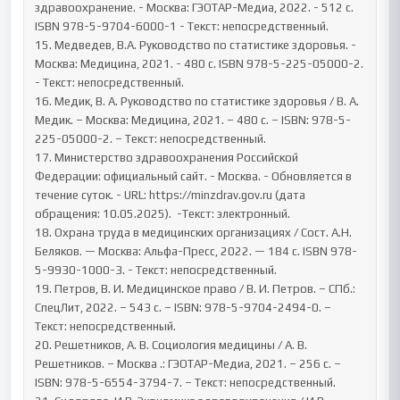
здравоохранение. - Москва: ГЭОТАР-Медиа, 2022. - 512 с. 
ISBN 978-5-9704-6000-1 - Текст: непосредственный.

15. Медведев, В.А. Руководство по статистике здоровья. - 
Москва: Медицина, 2021. - 480 с. ISBN 978-5-225-05000-2. 
- Текст: непосредственный. 

16. Медик, В. А. Руководство по статистике здоровья / В. А. 
Медик. – Москва: Медицина, 2021. – 480 с. – ISBN: 978-5-
225-05000-2. – Текст: непосредственный.

17. Министерство здравоохранения Российской 
Федерации: официальный сайт. - Москва. - Обновляется в 
течение суток. - URL: https://minzdrav.gov.ru (дата 
обращения: 10.05.2025).  -Текст: электронный.

18. Охрана труда в медицинских организациях / Сост. А.Н. 
Беляков. — Москва: Альфа-Пресс, 2022. — 184 с. ISBN 978-
5-9930-1000-3. - Текст: непосредственный.

19. Петров, В. И. Медицинское право / В. И. Петров. – СПб.: 
СпецЛит, 2022. – 543 с. – ISBN: 978-5-9704-2494-0. – 
Текст: непосредственный.

20. Решетников, А. В. Социология медицины / А. В. 
Решетников. – Москва .: ГЭОТАР-Медиа, 2021. – 256 с. – 
ISBN: 978-5-6554-3794-7. – Текст: непосредственный.
