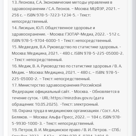
13. Леонова, С.А. Экономические методы управления в 
здравоохранении / С.А. Леонов. – Москва: МЦФЭР, 2021. – 
256 с. – ISBN 978-5-7223-1234-5. - Текст: 
непосредственный.

14. Лисицын, Ю.П. Общественное здоровье и 
здравоохранение. - Москва: ГЭОТАР-Медиа, 2022. - 512 с. 
ISBN 978-5-9704-6000-1 - Текст: непосредственный.

15. Медведев, В.А. Руководство по статистике здоровья. - 
Москва: Медицина, 2021. - 480 с. ISBN 978-5-225-05000-2. 
- Текст: непосредственный. 

16. Медик, В. А. Руководство по статистике здоровья / В. А. 
Медик. – Москва: Медицина, 2021. – 480 с. – ISBN: 978-5-
225-05000-2. – Текст: непосредственный.

17. Министерство здравоохранения Российской 
Федерации: официальный сайт. - Москва. - Обновляется в 
течение суток. - URL: https://minzdrav.gov.ru (дата 
обращения: 10.05.2025).  -Текст: электронный.

18. Охрана труда в медицинских организациях / Сост. А.Н. 
Беляков. — Москва: Альфа-Пресс, 2022. — 184 с. ISBN 978-
5-9930-1000-3. - Текст: непосредственный.

19. Петров, В. И. Медицинское право / В. И. Петров. – СПб.: 