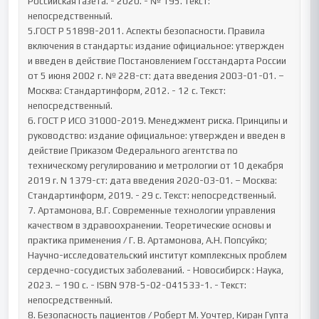
Российская газета. - 2020. - № 195. Текст: 
непосредственный.

5.ГОСТ Р 51898-2011. Аспекты безопасности. Правила 
включения в стандарты: издание официальное: утвержден 
и введен в действие Постановлением Госстандарта России 
от 5 июня 2002 г. № 228-ст: дата введения 2003-01-01. – 
Москва: Стандартинформ, 2012. - 12 с. Текст: 
непосредственный.

6. ГОСТ Р ИСО 31000-2019. Менеджмент риска. Принципы и 
руководство: издание официальное: утвержден и введен в 
действие Приказом Федерального агентства по 
техническому регулированию и метрологии от 10 декабря 
2019 г. N 1379-ст: дата введения 2020-03-01. – Москва: 
Стандартинформ, 2019. - 29 с. Текст: непосредственный.

7. Артамонова, В.Г. Современные технологии управления 
качеством в здравоохранении. Теоретические основы и 
практика применения / Г. В. Артамонова, А.Н. Попсуйко; 
Научно-исследовательский институт комплексных проблем 
сердечно-сосудистых заболеваний. - Новосибирск : Наука, 
2023. – 190 с. - ISBN 978-5-02-041533-1. - Текст: 
непосредственный.

8. Безопасность пациентов / Роберт М. Уочтер, Киран Гупта 