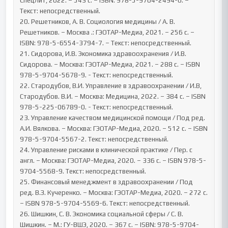
СпецЛит, 2022. – 543 с. – ISBN: 978-5-9704-2494-0. – 
Текст: непосредственный.

20. Решетников, А. В. Социология медицины / А. В. 
Решетников. – Москва .: ГЭОТАР-Медиа, 2021. – 256 с. – 
ISBN: 978-5-6554-3794-7. – Текст: непосредственный.

21. Сидорова, И.В. Экономика здравоохранения / И.В. 
Сидорова. – Москва: ГЭОТАР-Медиа, 2021. – 288 с. – ISBN 
978-5-9704-5678-9. - Текст: непосредственный.

22. Стародубов, В.И. Управление в здравоохранении / И.В, 
Стародубов. В.И. – Москва: Медицина, 2022. – 384 с. – ISBN 
978-5-225-06789-0. - Текст: непосредственный.

23. Управление качеством медицинской помощи / Под ред. 
А.И. Вялкова. – Москва: ГЭОТАР-Медиа, 2020. – 512 с. – ISBN 
978-5-9704-5567-2. Текст: непосредственный.

24. Управление рисками в клинической практике / Пер. с 
англ. – Москва: ГЭОТАР-Медиа, 2020. – 336 с. – ISBN 978-5-
9704-5568-9. Текст: непосредственный.

25. Финансовый менеджмент в здравоохранении / Под 
ред. В.З. Кучеренко. – Москва: ГЭОТАР-Медиа, 2020. – 272 с. 
– ISBN 978-5-9704-5569-6. Текст: непосредственный.

26. Шишкин, С. В. Экономика социальной сферы / С. В. 
Шишкин. – М.: ГУ-ВШЭ, 2020. – 367 с. – ISBN: 978-5-9704-