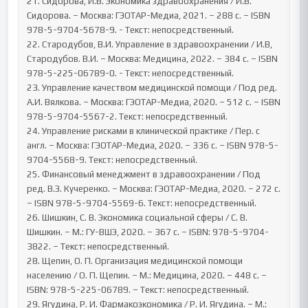
21. Сидорова, И.В. Экономика здравоохранения / И.В. 
Сидорова. – Москва: ГЭОТАР-Медиа, 2021. – 288 с. – ISBN 
978-5-9704-5678-9. - Текст: непосредственный.

22. Стародубов, В.И. Управление в здравоохранении / И.В, 
Стародубов. В.И. – Москва: Медицина, 2022. – 384 с. – ISBN 
978-5-225-06789-0. - Текст: непосредственный.

23. Управление качеством медицинской помощи / Под ред. 
А.И. Вялкова. – Москва: ГЭОТАР-Медиа, 2020. – 512 с. – ISBN 
978-5-9704-5567-2. Текст: непосредственный.

24. Управление рисками в клинической практике / Пер. с 
англ. – Москва: ГЭОТАР-Медиа, 2020. – 336 с. – ISBN 978-5-
9704-5568-9. Текст: непосредственный.

25. Финансовый менеджмент в здравоохранении / Под 
ред. В.З. Кучеренко. – Москва: ГЭОТАР-Медиа, 2020. – 272 с. 
– ISBN 978-5-9704-5569-6. Текст: непосредственный.

26. Шишкин, С. В. Экономика социальной сферы / С. В. 
Шишкин. – М.: ГУ-ВШЭ, 2020. – 367 с. – ISBN: 978-5-9704-
3822. – Текст: непосредственный.

28. Щепин, О. П. Организация медицинской помощи 
населению / О. П. Щепин. – М.: Медицина, 2020. – 448 с. – 
ISBN: 978-5-225-06789. – Текст: непосредственный.

29. Ягудина, Р. И. Фармакоэкономика / Р. И. Ягудина. – М.: 