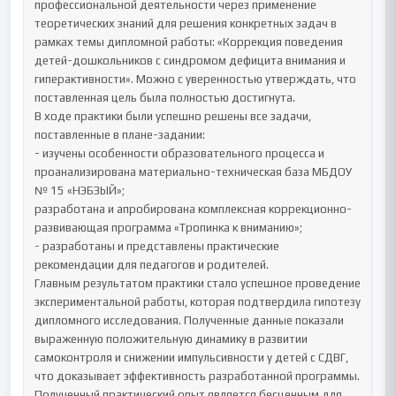
профессиональной деятельности через применение 
теоретических знаний для решения конкретных задач в 
рамках темы дипломной работы: «Коррекция поведения 
детей-дошкольников с синдромом дефицита внимания и 
гиперактивности». Можно с уверенностью утверждать, что 
поставленная цель была полностью достигнута.

В ходе практики были успешно решены все задачи, 
поставленные в плане-задании:

- изучены особенности образовательного процесса и 
проанализирована материально-техническая база МБДОУ 
№ 15 «НЭБЗЫЙ»;

разработана и апробирована комплексная коррекционно-
развивающая программа «Тропинка к вниманию»;

- разработаны и представлены практические 
рекомендации для педагогов и родителей.

Главным результатом практики стало успешное проведение 
экспериментальной работы, которая подтвердила гипотезу 
дипломного исследования. Полученные данные показали 
выраженную положительную динамику в развитии 
самоконтроля и снижении импульсивности у детей с СДВГ, 
что доказывает эффективность разработанной программы.

Полученный практический опыт является бесценным для 