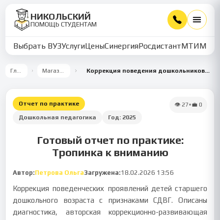
НИКОЛЬСКИЙ
ПОМОЩЬ СТУДЕНТАМ
Выбрать ВУЗ
Услуги
Цены
Синергия
Росдистант
МТИ
ММУ
Главная
Магазин работ
Коррекция поведения дошкольников с СДВГ: программа 'Тропинка к вниманию'
Отчет по практике
👁
27
•
💼
0
Дошкольная педагогика
Год:
2025
Готовый отчет по практике:
Тропинка к вниманию
Автор:
Петрова Ольга
Загружена:
18.02.2026 13:56
Коррекция поведенческих проявлений детей старшего
дошкольного возраста с признаками СДВГ. Описаны
диагностика, авторская коррекционно-развивающая