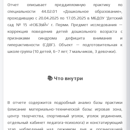
Отчет описывает преддипломную практику по
специальности 44.02.01 «Дошкольное образование»,
проходившую с 20.04.2025 по 17.05.2025 в МБДОУ 'Детский
сад №15 «НЭБЗЫЙ»' г. Перми. Предмет исследования —
коррекция поведения детей дошкольного возраста с
признаками синдрома дефицита внимания и
гиперактивности (СДВГ). Объект — подготовительная к
школе группа (10 детей, 6–7 лет; 7 мальчиков, 3 девочки).
📚 Что внутри
В отчете содержится подробный анализ базы практики
(описание материально-технической базы: игровая зона,
центр творчества, спортивный уголок, уголок уединения,
отдельный кабинет педагога-психолога) и констатирующий
этап наблюдений над режимом дня и организацией