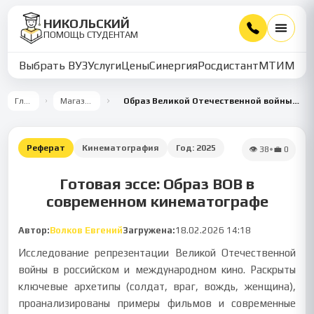
НИКОЛЬСКИЙ
ПОМОЩЬ СТУДЕНТАМ
Выбрать ВУЗ
Услуги
Цены
Синергия
Росдистант
МТИ
ММУ
Главная
Магазин работ
Образ Великой Отечественной войны в современном кинематографе
Реферат
Кинематография
Год:
2025
👁
38
•
💼
0
Готовая эссе: Образ ВОВ в
современном кинематографе
Автор:
Волков Евгений
Загружена:
18.02.2026 14:18
Исследование репрезентации Великой Отечественной
войны в российском и международном кино. Раскрыты
ключевые архетипы (солдат, враг, вождь, женщина),
проанализированы примеры фильмов и современные