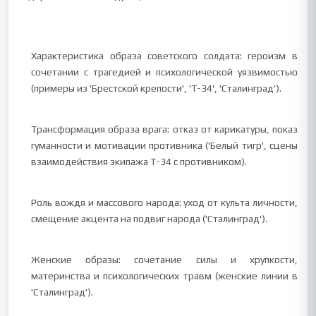
Характеристика образа советского солдата: героизм в
сочетании с трагедией и психологической уязвимостью
(примеры из 'Брестской крепости', 'Т-34', 'Сталинград').
Трансформация образа врага: отказ от карикатуры, показ
гуманности и мотивации противника ('Белый тигр', сцены
взаимодействия экипажа Т-34 с противником).
Роль вождя и массового народа: уход от культа личности,
смещение акцента на подвиг народа ('Сталинград').
Женские образы: сочетание силы и хрупкости,
материнства и психологических травм (женские линии в
'Сталинград').