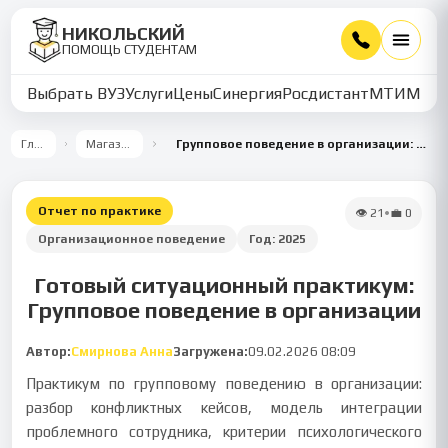
НИКОЛЬСКИЙ
ПОМОЩЬ СТУДЕНТАМ
Выбрать ВУЗ
Услуги
Цены
Синергия
Росдистант
МТИ
ММУ
Главная
Магазин работ
Групповое поведение в организации: ситуационный практикум
Отчет по практике
👁
21
•
💼
0
Организационное поведение
Год:
2025
Готовый ситуационный практикум:
Групповое поведение в организации
Автор:
Смирнова Анна
Загружена:
09.02.2026 08:09
Практикум по групповому поведению в организации:
разбор конфликтных кейсов, модель интеграции
проблемного сотрудника, критерии психологического