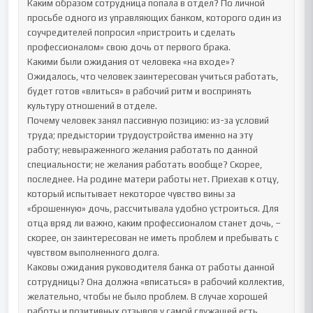
Каким образом сотрудница попала в отдел? По личной 
просьбе одного из управляющих банком, которого один из 
соучредителей попросил «пристроить и сделать 
профессионалом» свою дочь от первого брака.

Какими были ожидания от человека «на входе»? 
Ожидалось, что человек заинтересован учиться работать, 
будет готов «влиться» в рабочий ритм и воспринять 
культуру отношений в отделе.

Почему человек занял пассивную позицию: из-за условий 
труда; предыстории трудоустройства именно на эту 
работу; невыраженного желания работать по данной 
специальности; не желания работать вообще? Скорее, 
последнее. На родине матери работы нет. Приехав к отцу, 
который испытывает некоторое чувство вины за 
«брошенную» дочь, рассчитывала удобно устроиться. Для 
отца вряд ли важно, каким профессионалом станет дочь, – 
скорее, он заинтересован не иметь проблем и пребывать с 
чувством выполненного долга.

Каковы ожидания руководителя банка от работы данной 
сотрудницы? Она должна «вписаться» в рабочий коллектив, 
желательно, чтобы не было проблем. В случае хорошей 
работы и позитивных отзывов у самой служащей есть 