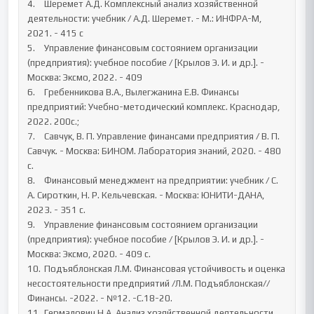
4.	Шеремет А.Д. Комплексный анализ хозяйственной 
деятельности: учебник / А.Д. Шеремет. - М.: ИНФРА-М, 
2021. - 415 с

5.	Управление финансовым состоянием организации 
(предприятия): учебное пособие / [Крылов Э. И. и др.]. - 
Москва: Эксмо, 2022. - 409

6.	Гребенникова В.А., Вылегжанина Е.В. Финансы 
предприятий: Учебно-методический комплекс. Краснодар, 
2022. 200с.;

7.	Савчук, В. П. Управление финансами предприятия / В. П. 
Савчук. - Москва: БИНОМ. Лаборатория знаний, 2020. - 480 
с.

8.	Финансовый менеджмент на предприятии: учебник / С. 
А. Сироткин, Н. Р. Кельчевская. - Москва: ЮНИТИ-ДАНА, 
2023. - 351 с.

9.	Управление финансовым состоянием организации 
(предприятия): учебное пособие / [Крылов Э. И. и др.]. - 
Москва: Эксмо, 2020. - 409 с.

10.	Подъяблонская Л.М. Финансовая устойчивость и оценка 
несостоятельности предприятий /Л.М. Подъяблонская//
Финансы. -2022. - №12. -С.18-20.

11.	Гермалович Н.А. Анализ хозяйственной деятельности 