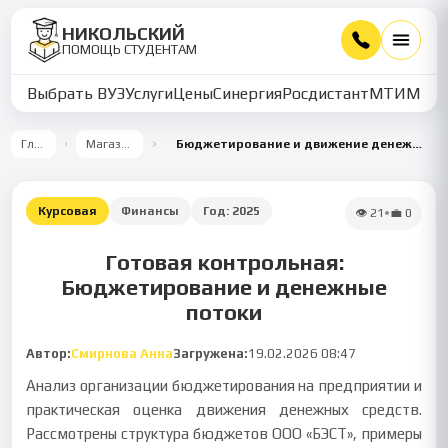
НИКОЛЬСКИЙ
ПОМОЩЬ СТУДЕНТАМ
Выбрать ВУЗ
Услуги
Цены
Синергия
Росдистант
МТИ
ММУ
Главная
Магазин работ
Бюджетирование и движение денежных средств на примере ООО «БЭСТ» и АО «Факел»
Курсовая
Финансы
Год:
2025
👁
21
•
💼
0
Готовая контрольная:
Бюджетирование и денежные
потоки
Автор:
Смирнова Анна
Загружена:
19.02.2026 08:47
Анализ организации бюджетирования на предприятии и
практическая оценка движения денежных средств.
Рассмотрены структура бюджетов ООО «БЭСТ», примеры