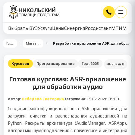
НИКОЛЬСКИЙ
ПОМОЩЬ СТУДЕНТАМ
Выбрать ВУЗ
Услуги
Цены
Синергия
Росдистант
МТИ
ММУ
Главная
Магазин работ
Разработка приложения ASR для обработки аудио и распознавания речи
Курсовая
Программирование
Год:
2025
👁
28
•
💼
0
Готовая курсовая: ASR-приложение
для обработки аудио
Автор:
Лебедева Екатерина
Загружена:
19.02.2026 09:03
Создание многофункционального ASR-приложения для
загрузки, очистки и распознавания аудиозаписей на
Python. Раскрыты архитектура (AudioManager, ASRApp),
алгоритмы шумоподавления с noisereduce и интеграция