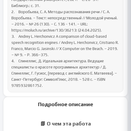
Библиогр.: c. 31.

2.	Воробьева, С. А. Методы распознавания речи / С. А. 
Воробьева. – Текст: непосредственный // Молодой ученый. 
– 2016. – № 26 (130). – С. 136 - 141. – URL: 
https://moluch.ru/archive/130/36213: (24.04.2025).

3.	Andrey L. Herchonvicz A comparison of cloud-based 
speech recognition engines / Andrey L. Herchonvicz, Cristiano R. 
Franco, Marcio G. Jasinski // X Computer on the Beach. – 2019. 
– № 9. – P. 366–375.

4.	Спинеллис, Д. Идеальная архитектура. Ведущие 
специалисты о красоте программных архитектур / Д. 
Спинеллис, Г. Гусиос, [перевод с английского Е. Матвеева]. – 
Санкт-Петербург: СимволПлюс, 2018. – 528 с. – ISBN 
9785932861752.
Подробное описание
📘 О чем эта работа