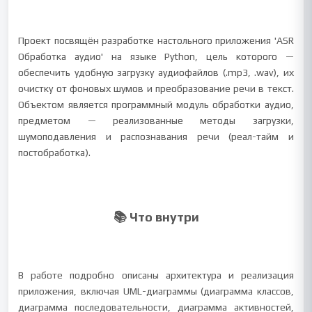
Проект посвящён разработке настольного приложения 'ASR
Обработка аудио' на языке Python, цель которого —
обеспечить удобную загрузку аудиофайлов (.mp3, .wav), их
очистку от фоновых шумов и преобразование речи в текст.
Объектом является программный модуль обработки аудио,
предметом — реализованные методы загрузки,
шумоподавления и распознавания речи (реал-тайм и
постобработка).
📚 Что внутри
В работе подробно описаны архитектура и реализация
приложения, включая UML-диаграммы (диаграмма классов,
диаграмма последовательности, диаграмма активностей,