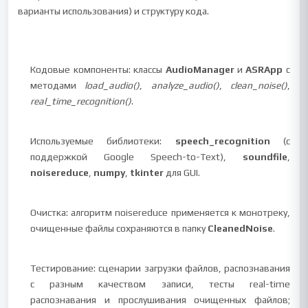
варианты использования) и структуру кода.
Кодовые компоненты: классы
AudioManager
и
ASRApp
с
методами
load_audio()
,
analyze_audio()
,
clean_noise()
,
real_time_recognition()
.
Используемые библиотеки:
speech_recognition
(с
поддержкой Google Speech-to-Text),
soundfile
,
noisereduce
,
numpy
,
tkinter
для GUI.
Очистка: алгоритм noisereduce применяется к монотреку,
очищенные файлы сохраняются в папку
CleanedNoise
.
Тестирование: сценарии загрузки файлов, распознавания
с разным качеством записи, тесты real-time
распознавания и прослушивания очищенных файлов;