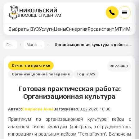
НИКОЛЬСКИЙ
ПОМОЩЬ СТУДЕНТАМ
Выбрать ВУЗ
Услуги
Цены
Синергия
Росдистант
МТИ
ММУ
Главная
Магазин работ
Организационная культура в действии: практикум по организационному поведению
Отчет по практике
👁
22
•
💼
0
Организационное поведение
Год:
2025
Готовая практическая работа:
Организационная культура
Автор:
Смирнова Анна
Загружена:
09.02.2026 10:30
Практикум по организационной культуре: кейсы с
анализом типов культуры (контроль, сотрудничество,
инновации) и реальным кейсом 'ТехноГрупп'. Включены