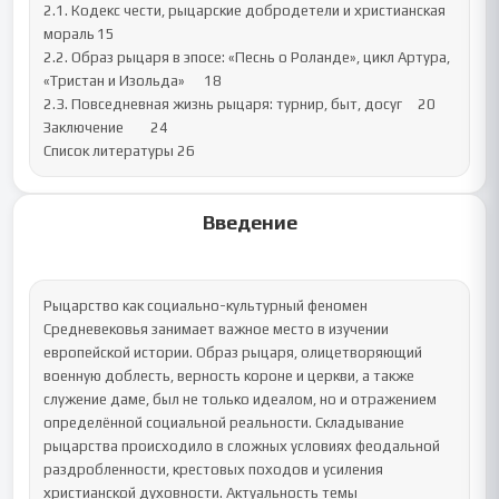
2.1. Кодекс чести, рыцарские добродетели и христианская 
мораль	15

2.2. Образ рыцаря в эпосе: «Песнь о Роланде», цикл Артура, 
«Тристан и Изольда»	18

2.3. Повседневная жизнь рыцаря: турнир, быт, досуг	20

Заключение	24

Список литературы	26
Введение
Рыцарство как социально-культурный феномен 
Средневековья занимает важное место в изучении 
европейской истории. Образ рыцаря, олицетворяющий 
военную доблесть, верность короне и церкви, а также 
служение даме, был не только идеалом, но и отражением 
определённой социальной реальности. Складывание 
рыцарства происходило в сложных условиях феодальной 
раздробленности, крестовых походов и усиления 
христианской духовности. Актуальность темы 