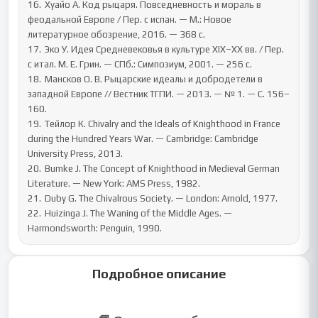
16.	Хуайо А. Код рыцаря. Повседневность и мораль в 
феодальной Европе / Пер. с испан. — М.: Новое 
литературное обозрение, 2016. — 368 с.

17.	Эко У. Идея Средневековья в культуре XIX–XX вв. / Пер. 
с итал. М. Е. Грин. — СПб.: Симпозиум, 2001. — 256 с.

18.	Мансков О. В. Рыцарские идеалы и добродетели в 
западной Европе // Вестник ТГПИ. — 2013. — № 1. — С. 156–
160.

19.	Тейлор К. Chivalry and the Ideals of Knighthood in France 
during the Hundred Years War. — Cambridge: Cambridge 
University Press, 2013.

20.	Bumke J. The Concept of Knighthood in Medieval German 
Literature. — New York: AMS Press, 1982.

21.	Duby G. The Chivalrous Society. — London: Arnold, 1977.

22.	Huizinga J. The Waning of the Middle Ages. — 
Harmondsworth: Penguin, 1990.
Подробное описание