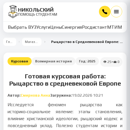
НИКОЛЬСКИЙ
ПОМОЩЬ СТУДЕНТАМ
Выбрать ВУЗ
Услуги
Цены
Синергия
Росдистант
МТИ
ММУ
Главная
Магазин работ
Рыцарство в Средневековой Европе: формирование, идеалы и повседневная жизнь
Курсовая
Всемирная история
Год:
2025
👁
25
•
💼
0
Готовая курсовая работа:
Рыцарство в средневековой Европе
Автор:
Смирнова Анна
Загружена:
19.02.2026 10:21
Исследуется феномен рыцарства как
историко‑социальное явление: этапы становления,
влияние христианской идеологии, рыцарский кодекс и
повседневный уклад. Полезно студентам истории и