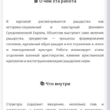
📘 О чем эта работа
В курсовой рассматривается рыцарство как
историко‑социальный и культурный феномен
Средневековой Европы. Объектом выступает само явление
рыцарства, предметом — процессы формирования
сословия, идеальный образ рыцаря и его отражение в эпосе
и повседневной культуре. Работа анализирует этапы
отделения военной аристократии, влияние христианской
идеологии и институционализацию рыцарских норм.
📚 Что внутри
Структура содержит введение, несколько глав и
заключение, а также список источников и литературы.