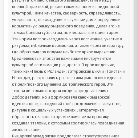
результатом многовекового взаимодействия между 
военной практикой, религиозным каноном и придворной 
культурой. Такие качества, как верность, справедливость, 
умеренность, великодушие и служение даме, определяли 
нормативную рамку рыцарского поведения, делая его не 
только боевым субъектом, но и моральным ориентиром. 
Эти нормы воспроизводились через воспитание, участие в 
ритуалах, публичные церемонии, а также через литературу, 
где образ рыцаря получал наиболее яркое выражение.

Средневековый эпос стал важнейшим инструментом 
культурной легитимации рыцарства. В произведениях, 
таких как «Песнь о Роланде», артуровский цикл и «Тристан и 
Изольда», раскрывались разные типы рыцарского идеала: 
от религиозного мученика до трагического героя. Эти 
тексты не только воспроизводили представления о 
добродетелях, но и формировали канон рыцарской 
идентичности, находящий своё продолжение в искусстве, 
ритуале и социальных установках. Литературная 
образность оказывала прямое влияние на практику, 
создавая эталоны, с которыми соотносилась повседневная 
жизнь сословия.

Рыцарский уклад жизни предполагал структурированное 