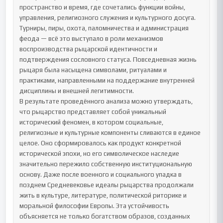
пространство и время, где сочетались функции войны, 
управления, религиозного служения и культурного досуга. 
Турниры, пиры, охота, паломничества и администрация 
феода — всё это выступало в роли механизмов 
воспроизводства рыцарской идентичности и 
подтверждения сословного статуса. Повседневная жизнь 
рыцаря была насыщена символами, ритуалами и 
практиками, направленными на поддержание внутренней 
дисциплины и внешней легитимности.

В результате проведённого анализа можно утверждать, 
что рыцарство представляет собой уникальный 
исторический феномен, в котором социальные, 
религиозные и культурные компоненты сливаются в единое 
целое. Оно сформировалось как продукт конкретной 
исторической эпохи, но его символическое наследие 
значительно пережило собственную институциональную 
основу. Даже после военного и социального упадка в 
позднем Средневековье идеалы рыцарства продолжали 
жить в культуре, литературе, политической риторике и 
моральной философии Европы. Эта устойчивость 
объясняется не только богатством образов, созданных 