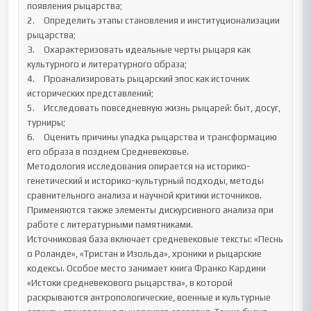
появления рыцарства;

2.	Определить этапы становления и институционализации 
рыцарства;

3.	Охарактеризовать идеальные черты рыцаря как 
культурного и литературного образа;

4.	Проанализировать рыцарский эпос как источник 
исторических представлений;

5.	Исследовать повседневную жизнь рыцарей: быт, досуг, 
турниры;

6.	Оценить причины упадка рыцарства и трансформацию 
его образа в позднем Средневековье.

Методология исследования опирается на историко-
генетический и историко-культурный подходы, методы 
сравнительного анализа и научной критики источников. 
Применяются также элементы дискурсивного анализа при 
работе с литературными памятниками.

Источниковая база включает средневековые тексты: «Песнь 
о Роланде», «Тристан и Изольда», хроники и рыцарские 
кодексы. Особое место занимает книга Франко Кардини 
«Истоки средневекового рыцарства», в которой 
раскрываются антропологические, военные и культурные 