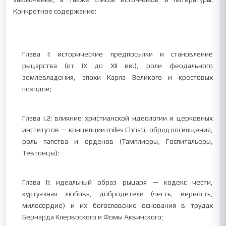
Конкретное содержание:
Глава I: исторические предпосылки и становление
рыцарства (от IX до XII вв.), роли феодального
землевладения, эпохи Карла Великого и крестовых
походов;
Глава I.2: влияние христианской идеологии и церковных
институтов — концепции miles Christi, обряд посвящения,
роль папства и орденов (Тамплиеры, Госпитальеры,
Тевтонцы);
Глава II: идеальный образ рыцаря — кодекс чести,
куртуазная любовь, добродетели (честь, верность,
милосердие) и их богословские основания в трудах
Бернарда Клервоского и Фомы Аквинского;