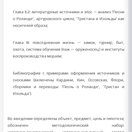
Глава II.2: литературные источники и эпос — анализ 'Песни
о Роланде', артуровского цикла, 'Тристана и Изольды' как
носителей образа;
Глава III: повседневная жизнь — замок, турнир, быт,
охота, система обучения (паж — оруженосец) и институты
воспроизводства морали;
Библиография с примерами оформления источников и
сносками (включены Кардини, Кин, Оссовская, Флори,
сборники и переводы: 'Песнь о Роланде', 'Тристан и
Изольда').
Во введении определены объект, предмет, цель и гипотеза;
обозначен методологический набор: