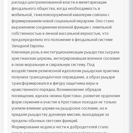
распада централизованной власти и милитаризации 
феодального общества, когда необходимость в 
мобильной, тяжеловооружённой кавалерии совпала с 
формированием новой социальной иерархии. Оно стало 
выражением соединения военной функции с земельной 
собственностью и личной вассальной верностью, что 
предопределило его положение в феодальной системе 
Западной Европы.

Ключевую роль в институционализации рыцарства сыграла 
христианская церковь, интегрировавшая военное сословие 
в свою моральную и сакральную систему. Под 
воздействием религиозной идеологии рыцарская практика 
получила трансцендентное оправдание, а образ рыцаря 
трансформировался в фигуру защитника веры и 
нравственного порядка. Возникновение обрядов 
посвящения, идеала «воина Христова», развитие орденских 
форм служения и участие в Крестовых походах не только 
усилили влияние церкви на рыцарское сословие, но и 
придали рыцарству духовную миссию, выходящую за 
пределы обычных светских функций.

Формирование кодекса чести и добродетелей стало 