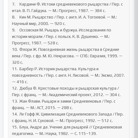
7.	Кардини Ф. Истоки средневекового рыцарства / Пер. с 
итал. В. П. Гайдука. — М.: Прогресс, 1987. — 384 с.

8.	Кин М. Рыцарство / Пер. с англ. И. А. Тогоевой. — М.: 
Научный мир, 2000. — 920 с.

9.	Оссовская М. Рыцарь и буржуа. Исследования по 
истории морали / Пер. с польск. К. В. Душенко. — М.: 
Прогресс, 1987. — 528 с.

10.	Флори Ж. Повседневная жизнь рыцарства в Средние 
века / Пер. с фр. М. Ю. Некрасова. — СПб.: Евразия, 1999. — 
320 с.

11.	Барбер Р. История рыцарства. Культура и 
повседневность / Пер. с англ. Н. Лисовой. — М.: Эксмо, 2007. 
— 416 с.

12.	Дюбуа Ф. Крестовые походы и рыцарская культура / 
Пер. с франц. — М.: Академический проект, 2012. — 304 с.

13.	Жан Флави. Рыцари и замки Средневековья / Пер. с 
франц. — М.: АСТ, 2015. — 288 с.

14.	Ле Гофф Ж. Цивилизация Средневекового Запада / Пер. 
с франц. Н. И. Суховой. — М.: Прогресс, 1992. — 512 с.

15.	Блуа, Андре де. Учение для рыцарей // Средневековая 
педагогика. — М.: Наука, 1982. — С. 115–139.
