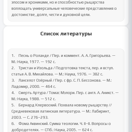
эпосом и хрониками, но и способностью рыцарства 
воплощать универсальные человеческие представления о 
достоинстве, долге, чести и духовной цели.
Список литературы
1.	Песнь о Роланде / Пер. и коммент. А. А. Григорьева. — 
М.: Наука, 1977. — 192 с.

2.	Тристан и Изольда / Подготовка текста, пер. и вступ. 
статья А. В. Михайлова. — М.: Наука, 1976. — 382 с.

3.	Ланселот Озёрный / Пер. с фр. С. П. Бессонова. — М.: 
Ладомир, 2000. — 464 с.

4.	Смерть Артура / Томас Мэлори. Пер. с англ. А. Аникст. — 
М.: Наука, 1988. — 512 с.

5.	Бернард Клервоский. Похвала новому рыцарству // 
Средневековая латинская литература. — М.: Лабиринт, 
2003. — С. 276–293.

6.	Фома Аквинский. Сумма теологии. Ч. II–II. Вопросы о 
добродетелях. — СПб.: Наука, 2005. — 624 с.
