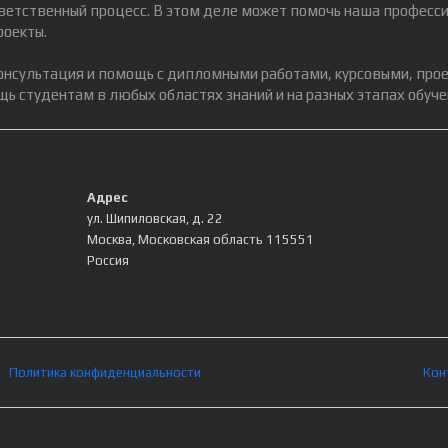
ветственный процесс. В этом деле может помочь наша професси
роекты.
консультация и помощь с дипломными работами, курсовыми, про
ь студентам в любых областях знаний и на разных этапах обуче
Адрес
ул. Шипиловская, д. 22
Москва
,
Московская область
115551
Россия
Политика конфиденциальности
Кон