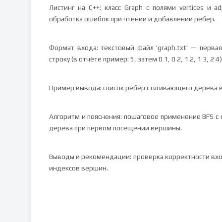
Листинг на C++: класс Graph с полями vertices и adj
обработка ошибок при чтении и добавлении рёбер.
Формат входа: текстовый файл 'graph.txt' — первая
строку (в отчёте пример: 5, затем 0 1, 0 2, 1 2, 1 3, 2 4)
Пример вывода: список рёбер стягивающего дерева в фор
Алгоритм и пояснения: пошаговое применение BFS 
дерева при первом посещении вершины.
Выводы и рекомендации: проверка корректности вхо
индексов вершин.