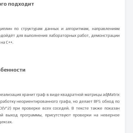
ого подходит
иплин по структурам данных и алгоритмам, направлениям
одойдёт для выполнения лабораторных работ, демонстрации
на C++.
обенности
реализация хранит граф в виде квадратной матрицы adjMatrix
аботку неориентированного графа, но делает BFS обход по
(V^2) при проверке всех соседей. В тексте также показан
ый выход программы, присутствуют проверки на неверное
ексах.