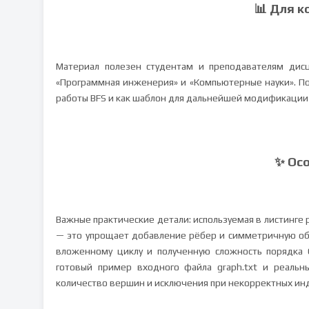
📊 Для к
Материал полезен студентам и преподавателям дисц
«Программная инженерия» и «Компьютерные науки». П
работы BFS и как шаблон для дальнейшей модификации 
✨ Ос
Важные практические детали: используемая в листинге 
— это упрощает добавление рёбер и симметричную обр
вложенному циклу и полученную сложность порядка O
готовый пример входного файла graph.txt и реальн
количество вершин и исключения при некорректных инд