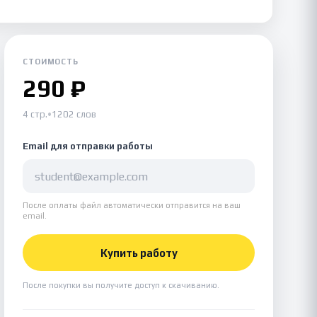
СТОИМОСТЬ
290 ₽
4 стр.
•
1202 слов
Email для отправки работы
После оплаты файл автоматически отправится на ваш
email.
Купить работу
После покупки вы получите доступ к скачиванию.