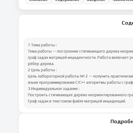
Сод
1 Тема работы : 

Тема работы — построение стягивающего дерева неориен
граф задан матрицей инцидентности. Работа включает р
рёбер дерева.

2 Цель работы :

Цель лабораторной работы № 2 — получить практические
языке программирования C/C++ алгоритмы работы с графа
3 Индивидуальное задание : 

Построить стягивающее дерево неориентированного граф
Граф задан в текстовом файле матрицей инциденций.
Подробн