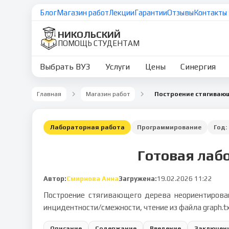
Блог
Магазин работ
Лекции
Гарантии
Отзывы
Контакты
НИКОЛЬСКИЙ
ПОМОЩЬ СТУДЕНТАМ
Выбрать ВУЗ
Услуги
Цены
Синергия
Главная
Магазин работ
Лабораторная работа
Программирование
Год:
Готовая лаб
Автор:
Смирнова Анна
Загружена:
19.02.2026 11:22
Построение стягивающего дерева неориентирова
инцидентности/смежности, чтение из файла graph.t
Описание
Содержание
Введение
Заключен