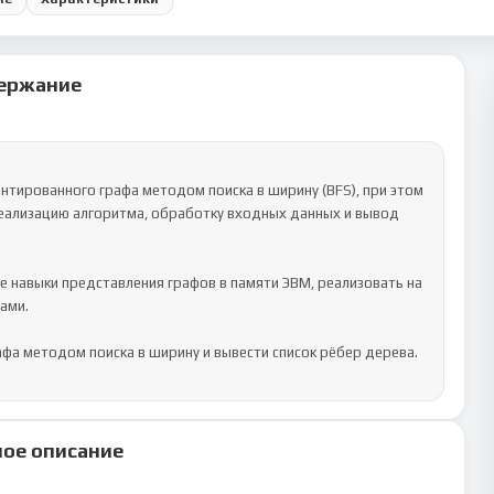
ержание
тированного графа методом поиска в ширину (BFS), при этом 
еализацию алгоритма, обработку входных данных и вывод 
 навыки представления графов в памяти ЭВМ, реализовать на 
ми. 

а методом поиска в ширину и вывести список рёбер дерева. 
ое описание