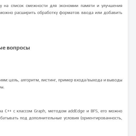
цу на список смежности для экономии памяти и улучшения
 можно расширить обработку форматов ввода или добавить
ые вопросы
иям: цель, алгоритм, листинг, пример входа/выхода и выводы
ы.
а C++ с классом Graph, методом addEdge и BFS, его можно
рабатывать под дополнительные условия (ориентированность,