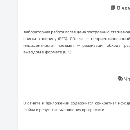
📘 О че
Лабораторная работа посвящена построению стягивающ
поиска в ширину (BFS). Объект — неориентированный
инцидентности); предмет — реализация обхода гра
выводом в формате (u, v).
📚 Ч
В отчете и приложении содержится конкретная исходн
файла и результат выполнения программы: