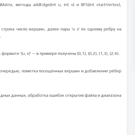
Matrix, методы addEdge(int u, int v) и BFS(int startVertex),
 строка число вершин, далее пары 'u v' по одному ребру на
.
мате '(u, v)' — в примере получены (0,1), (0,2), (1,3), (2,4).
с очередью, пометка посещённых вершин и добавление рёбер
дных данных, обработка ошибок открытия файла и диапазона