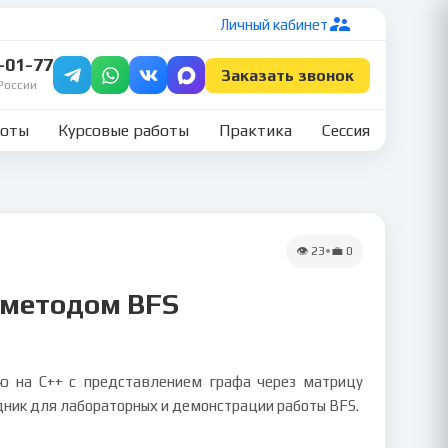
Личный кабинет
7-01-77
Заказать звонок
России
боты
Курсовые работы
Практика
Сессия
👁
23
•
💼
0
 методом BFS
ю на C++ с представлением графа через матрицу
одник для лабораторных и демонстрации работы BFS.