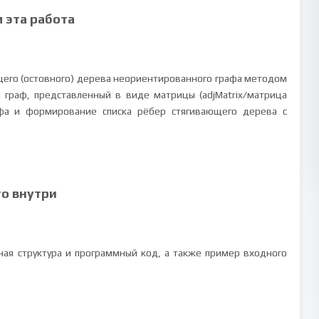
м эта работа
его (остовного) дерева неориентированного графа методом
 граф, представленный в виде матрицы (adjMatrix/матрица
фа и формирование списка рёбер стягивающего дерева с
то внутри
ая структура и программный код, а также пример входного