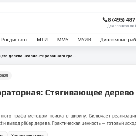
8 (495) 48
Для звонков по 
Росдистант
МТИ
ММУ
МУИВ
Дипломные ра
Построение стягивающего дерева неориентированного графа методом BFS
2025
ораторная: Стягивающее дерево
нного графа методом поиска в ширину. Включает реализаци
xt и вывод рёбер дерева. Практическая ценность — готовый исх
ие
Характеристики