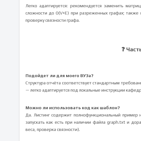
Легко адаптируется: рекомендуется заменить матри
сложности до O(V+E) при разреженных графах; также
проверку связности графа.
❓ Част
Подойдет ли для моего ВУЗа?
Структура отчёта соответствует стандартным требован
— легко адаптируется под локальные инструкции кафедр
Можно ли использовать код как шаблон?
Да. Листинг содержит полнофункциональный пример н
запускать как есть при наличии файла graph.txt и до
веса, проверка связности).