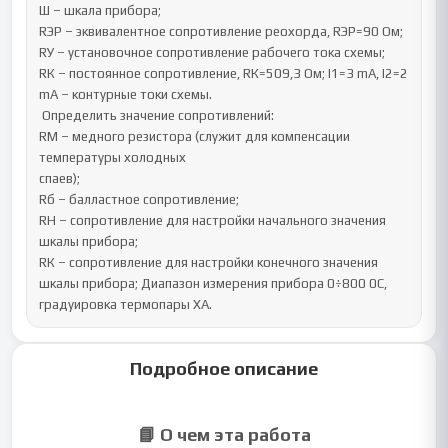
Ш – шкала прибора; 

RЭР – эквивалентное сопротивление реохорда, RЭР=90 Ом; 

RУ – установочное сопротивление рабочего тока схемы; 

RК – постоянное сопротивление, RК=509,3 Ом; I1=3 mA, I2=2 
mA – контурные токи схемы. 

 Определить значение сопротивлений: 

RМ – медного резистора (служит для компенсации 
температуры холодных 

спаев); 

Rб – балластное сопротивление; 

RН – сопротивление для настройки начального значения 
шкалы прибора; 

RК – сопротивление для настройки конечного значения 
шкалы прибора; Диапазон измерения прибора 0÷800 0С, 
градуировка термопары ХА.
Подробное описание
📘 О чем эта работа