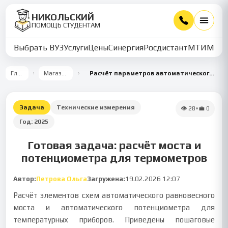
НИКОЛЬСКИЙ
ПОМОЩЬ СТУДЕНТАМ
Выбрать ВУЗ
Услуги
Цены
Синергия
Росдистант
МТИ
ММУ
Главная
Магазин работ
Расчёт параметров автоматического моста и потенциометра для температурных датчиков
Задача
Технические измерения
👁
28
•
💼
0
Год:
2025
Готовая задача: расчёт моста и
потенциометра для термометров
Автор:
Петрова Ольга
Загружена:
19.02.2026 12:07
Расчёт элементов схем автоматического равновесного
моста и автоматического потенциометра для
температурных приборов. Приведены пошаговые