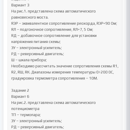
Вариант 3

На рис.1. представлена схема автоматического  
равновесного моста. 

RЭР – эквивалентное сопротивление реохорда, RЭР=90 Ом; 

RЛ – подгоночное сопротивление, RЛ=7, 5 Ом; 

RД – добавочное сопротивление для установки 
напряжения питания схемы; 

ЭУ – электронный усилитель; 

РД – реверсивный двигатель; 

Ш – шкала прибора; 

Необходимо рассчитать значение сопротивления схемы R1, 
R2, RШ, RК. Диапазоны измерения температуры 0÷200 0С, 
градуировка термометра сопротивления – 10М. 

Задание 2 

Вариант 6

На рис.2. представлена схема автоматического 
потенциометра 

ТП – термопара; 

ЭУ – электронный усилитель; 

РД – реверсивный двигатель; 
