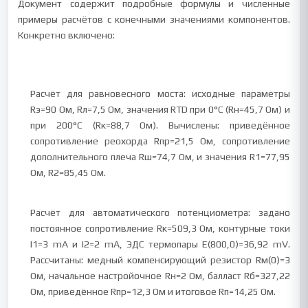
Документ содержит подробные формулы и численные
примеры расчётов с конечными значениями компонентов.
Конкретно включено:
Расчёт для равновесного моста: исходные параметры
Rэ=90 Ом, Rл=7,5 Ом, значения RTD при 0°C (Rн=45,7 Ом) и
при 200°C (Rк=88,7 Ом). Вычислены: приведённое
сопротивление реохорда Rпр=21,5 Ом, сопротивление
дополнительного плеча Rш=74,7 Ом, и значения R1=77,95
Ом, R2=85,45 Ом.
Расчёт для автоматического потенциометра: задано
постоянное сопротивление Rк=509,3 Ом, контурные токи
I1=3 mA и I2=2 mA, ЭДС термопары E(800,0)=36,92 mV.
Рассчитаны: медный компенсирующий резистор Rм(0)=3
Ом, начальное настройочное Rн=2 Ом, балласт Rб=327,22
Ом, приведённое Rпр=12,3 Ом и итоговое Rп=14,25 Ом.