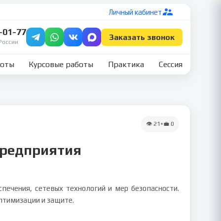
Личный кабинет
7-01-77
Заказать звонок
России
боты
Курсовые работы
Практика
Сессия
👁
21
•
💼
0
предприятия
печения, сетевых технологий и мер безопасности.
птимизации и защите.