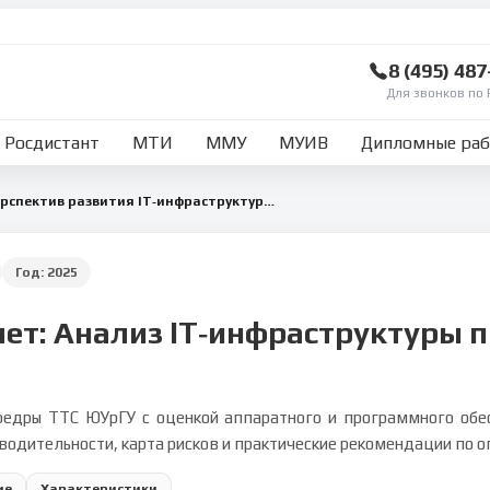
8 (495) 48
Для звонков по 
Росдистант
МТИ
ММУ
МУИВ
Дипломные ра
Анализ состояния и перспектив развития IT‑инфраструктуры предприятия
Год:
2025
чет: Анализ IT‑инфраструктуры 
федры ТТС ЮУрГУ с оценкой аппаратного и программного обес
водительности, карта рисков и практические рекомендации по о
ие
Характеристики