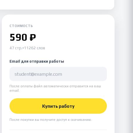
СТОИМОСТЬ
590 ₽
47 стр.
•
11262 слов
Email для отправки работы
После оплаты файл автоматически отправится на ваш
email.
Купить работу
После покупки вы получите доступ к скачиванию.