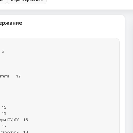
ержание
а	12

 ЮУрГУ	16

руктуры	19
