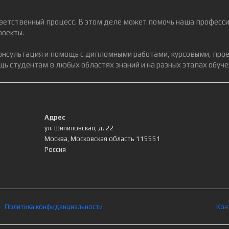
ветственный процесс. В этом деле может помочь наша професси
роекты.
консультация и помощь с дипломными работами, курсовыми, про
ь студентам в любых областях знаний и на разных этапах обуче
Адрес
ул. Шипиловская, д. 22
Москва
,
Московская область
115551
Россия
Политика конфиденциальности
Кон