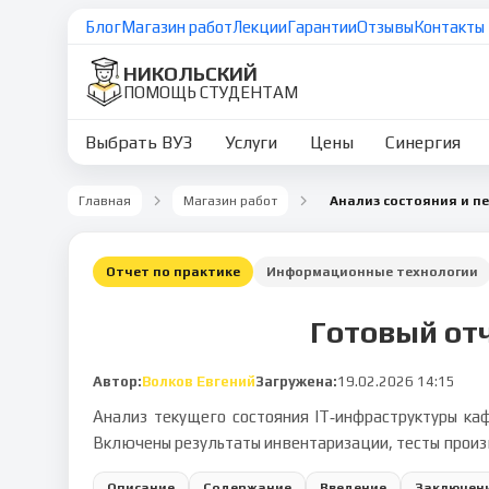
Блог
Магазин работ
Лекции
Гарантии
Отзывы
Контакты
НИКОЛЬСКИЙ
ПОМОЩЬ СТУДЕНТАМ
Выбрать ВУЗ
Услуги
Цены
Синергия
Главная
Магазин работ
Отчет по практике
Информационные технологии
Готовый от
Автор:
Волков Евгений
Загружена:
19.02.2026 14:15
Анализ текущего состояния IT‑инфраструктуры ка
Включены результаты инвентаризации, тесты произ
Описание
Содержание
Введение
Заключен