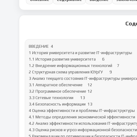
Сод
ВВЕДЕНИЕ	4

1 История университета и развитие IT-инфраструктуры	6

1.1 История развития университета	6

1.2 Внедрение информационных технологий	7

2 Структурная схема управления ЮУрГУ	9

3 Анализ текущего состояния IT-инфраструктуры университет
3.1 Аппаратное обеспечение	12

3.2 Программное обеспечение	12

3.3 Сетевые технологии	13

3.4 Безопасность информации	13

4 Оценка эффективности и проблемы IT-инфраструктуры	15

4.1 Методы определения экономической эффективности	15

4.2 Анализ эффективности использования IT-инфраструктуры
4.3 Оценка рисков и угроз информационной безопасности	17

5 Рекомендации по оптимизации и безопасности IT-инфраст