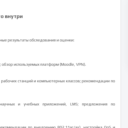
то внутри
ные результаты обследования и оценки:
; обзор используемых платформ (Moodle, VPN).
 рабочих станций и компьютерных классов; рекомендации по
 научных и учебных приложений, LMS; предложения по
(рекомендации по внедрению 802.11ac/ax), настройка QoS и