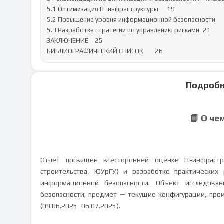
5.1 Оптимизация IT-инфраструктуры	19

5.2 Повышение уровня информационной безопасности	20

5.3 Разработка стратегии по управлению рисками	21

ЗАКЛЮЧЕНИЕ	25

БИБЛИОГРАФИЧЕСКИЙ СПИСОК	26
Подробн
📘 О че
Отчет посвящен всесторонней оценке IT‑инфрастр
строительства, ЮУрГУ) и разработке практически
информационной безопасности. Объект исследов
безопасности; предмет — текущие конфигурации, прои
(09.06.2025–06.07.2025).