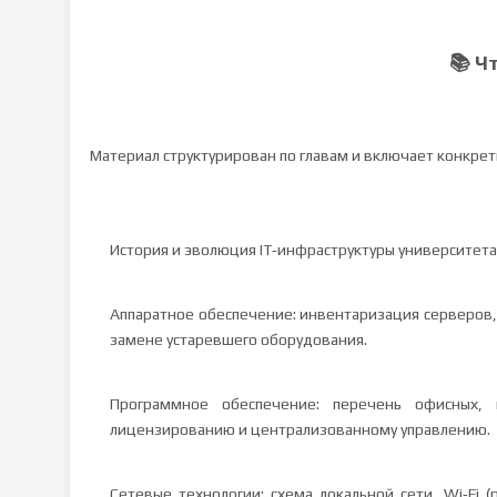
📚 Ч
Материал структурирован по главам и включает конкрет
История и эволюция IT‑инфраструктуры университета
Аппаратное обеспечение: инвентаризация серверов,
замене устаревшего оборудования.
Программное обеспечение: перечень офисных,
лицензированию и централизованному управлению.
Сетевые технологии: схема локальной сети, Wi‑Fi 