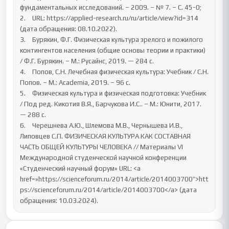
фундаментальных исследований. – 2009. – № 7. – С. 45-0;

2.	URL: https://applied-research.ru/ru/article/view?id=314 
(дата обращения: 08.10.2022).

3.	Бурякин, Ф.Г. Физическая культура зрелого и пожилого 
контингентов населения (общие основы теории и практики) 
/ Ф.Г. Бурякин. – М.: Русайнс, 2019. — 284 c.

4.	Попов, С.Н. Лечебная физическая культура: Учебник / С.Н. 
Попов. – М.: Academia, 2019. – 96 c.

5.	Физическая культура и физическая подготовка: Учебник 
/ Под ред. Кикотия В.Я., Барчукова И.С.. – М.: Юнити, 2017. 
— 288 c.

6.	Черешнева А.Ю., Шлемова М.В., Чернышева И.В., 
Липовцев С.П. ФИЗИЧЕСКАЯ КУЛЬТУРА КАК СОСТАВНАЯ 
ЧАСТЬ ОБЩЕЙ КУЛЬТУРЫ ЧЕЛОВЕКА // Материалы VI 
Международной студенческой научной конференции 
«Студенческий научный форум» URL: <a 
href=»https://scienceforum.ru/2014/article/2014003700″>htt
ps://scienceforum.ru/2014/article/2014003700</a> (дата 
обращения: 10.03.2024).