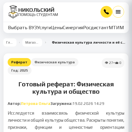
НИКОЛЬСКИЙ
ПОМОЩЬ СТУДЕНТАМ
Выбрать ВУЗ
Услуги
Цены
Синергия
Росдистант
МТИ
ММУ
Главная
Магазин работ
Физическая культура личности и её связь с общей культурой общества
Реферат
Физическая культура
👁
27
•
💼
0
Год:
2025
Готовый реферат: Физическая
культура и общество
Автор:
Петрова Ольга
Загружена:
19.02.2026 14:29
Исследуется взаимосвязь физической культуры
личности и общей культуры общества. Раскрыты понятия,
признаки, функции и ценностные ориентации