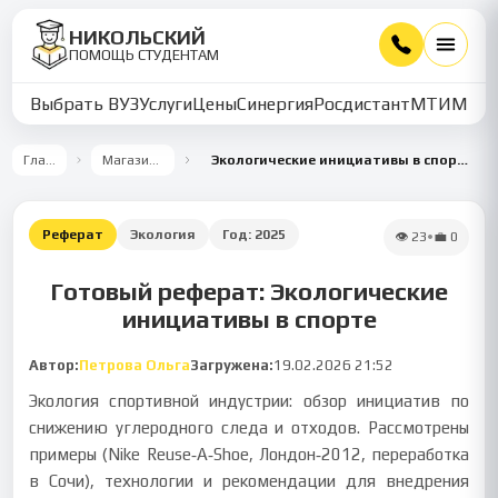
НИКОЛЬСКИЙ
ПОМОЩЬ СТУДЕНТАМ
Выбрать ВУЗ
Услуги
Цены
Синергия
Росдистант
МТИ
ММУ
Главная
Магазин работ
Экологические инициативы в спортивной индустрии
Реферат
Экология
Год:
2025
👁
23
•
💼
0
Готовый реферат: Экологические
инициативы в спорте
Автор:
Петрова Ольга
Загружена:
19.02.2026 21:52
Экология спортивной индустрии: обзор инициатив по
снижению углеродного следа и отходов. Рассмотрены
примеры (Nike Reuse‑A‑Shoe, Лондон‑2012, переработка
в Сочи), технологии и рекомендации для внедрения