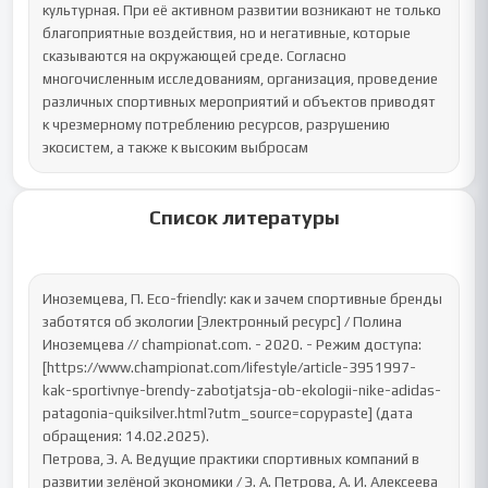
культурная. При её активном развитии возникают не только 
благоприятные воздействия, но и негативные, которые 
сказываются на окружающей среде. Согласно 
многочисленным исследованиям, организация, проведение 
различных спортивных мероприятий и объектов приводят 
к чрезмерному потреблению ресурсов, разрушению 
экосистем, а также к высоким выбросам
Список литературы
Иноземцева, П. Eco-friendly: как и зачем спортивные бренды 
заботятся об экологии [Электронный ресурс] / Полина 
Иноземцева // championat.com. - 2020. - Режим доступа: 
[https://www.championat.com/lifestyle/article-3951997-
kak-sportivnye-brendy-zabotjatsja-ob-ekologii-nike-adidas-
patagonia-quiksilver.html?utm_source=copypaste] (дата 
обращения: 14.02.2025).

Петрова, Э. А. Ведущие практики спортивных компаний в 
развитии зелёной экономики / Э. А. Петрова, А. И. Алексеева 