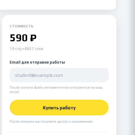
СТОИМОСТЬ
590 ₽
19 стр.
•
4821 слов
Email для отправки работы
После оплаты файл автоматически отправится на ваш
email.
Купить работу
После покупки вы получите доступ к скачиванию.