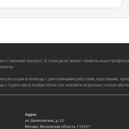
ветственный процесс. В этом деле может помочь наша професси
роекты.
консультация и помощь с дипломными работами, курсовыми, про
ь студентам в любых областях знаний и на разных этапах обуче
Адрес
ул. Шипиловская, д. 22
Москва
,
Московская область
115551