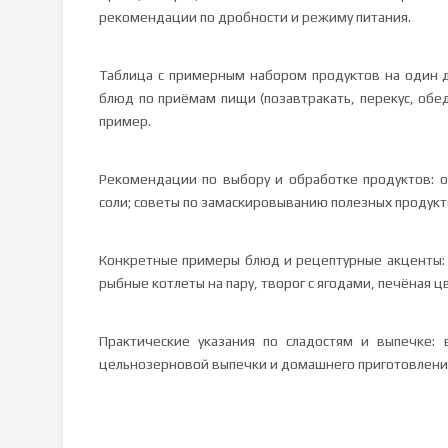
рекомендации по дробности и режиму питания.
Таблица с примерным набором продуктов на один 
блюд по приёмам пищи (позавтракать, перекус, обе
пример.
Рекомендации по выбору и обработке продуктов: о
соли; советы по замаскировыванию полезных продукто
Конкретные примеры блюд и рецептурные акценты: р
рыбные котлеты на пару, творог с ягодами, печёная цв
Практические указания по сладостям и выпечке: в
цельнозерновой выпечки и домашнего приготовлени