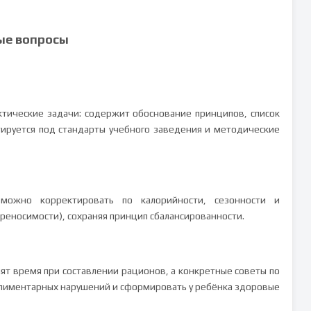
ые вопросы
ктические задачи: содержит обоснование принципов, список
ируется под стандарты учебного заведения и методические
ожно корректировать по калорийности, сезонности и
реносимости), сохраняя принцип сбалансированности.
ят время при составлении рационов, а конкретные советы по
 алиментарных нарушений и сформировать у ребёнка здоровые