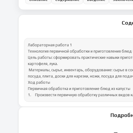
Сод
Лабораторная работа 1 

Технология первичной обработки и приготовления блюд из
Цель работы: сформировать практические навыки пригото
картофеля, лука.

 Материалы, сырье, инвентарь, оборудование: сырье в соответствии с рецептурами приготовления блюд, наплитная 
посуда, плита, доски для нарезки, ножи, посуда для пода
Ход работы 

Первичная обработка и приготовление блюд из капусты

1.	Произвести первичную обработку различных видов к
Подробн