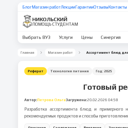
Блог
Магазин работ
Лекции
Гарантии
Отзывы
Контакты
НИКОЛЬСКИЙ
ПОМОЩЬ СТУДЕНТАМ
Выбрать ВУЗ
Услуги
Цены
Синергия
Главная
Магазин работ
Ассортимент блюд для
Реферат
Технология питания
Год:
2025
Готовый ре
Автор:
Петрова Ольга
Загружена:
20.02.2026 04:58
Разработка ассортимента блюд и примерного н
рекомендуемых продуктов и способы приготовления
Описание
Содержание
Введение
Заключен