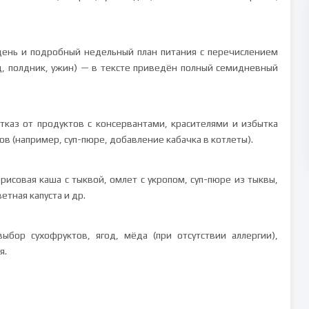
день и подробный недельный план питания с перечислением
д, полдник, ужин) — в тексте приведён полный семидневный
тказ от продуктов с консервантами, красителями и избытка
в (например, суп-пюре, добавление кабачка в котлеты).
исовая каша с тыквой, омлет с укропом, суп-пюре из тыквы,
етная капуста и др.
ыбор сухофруктов, ягод, мёда (при отсутствии аллергии),
я.