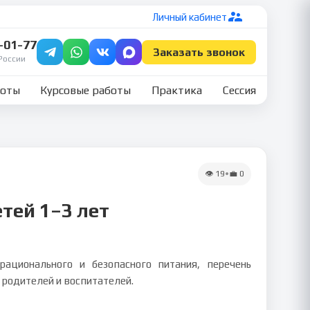
Личный кабинет
7-01-77
Заказать звонок
России
боты
Курсовые работы
Практика
Сессия
👁
19
•
💼
0
тей 1–3 лет
ационального и безопасного питания, перечень
 родителей и воспитателей.