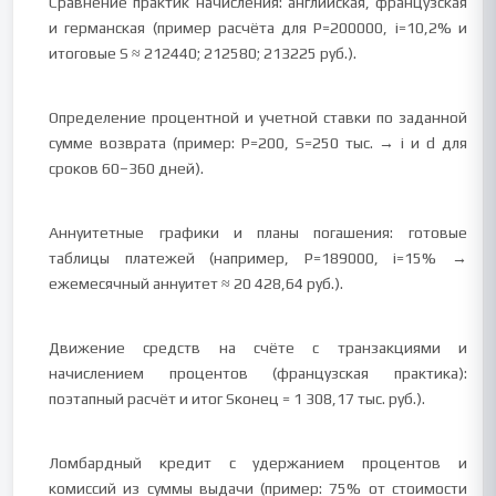
Сравнение практик начисления: английская, французская
и германская (пример расчёта для P=200000, i=10,2% и
итоговые S ≈ 212440; 212580; 213225 руб.).
Определение процентной и учетной ставки по заданной
сумме возврата (пример: P=200, S=250 тыс. → i и d для
сроков 60–360 дней).
Аннуитетные графики и планы погашения: готовые
таблицы платежей (например, P=189000, i=15% →
ежемесячный аннуитет ≈ 20 428,64 руб.).
Движение средств на счёте с транзакциями и
начислением процентов (французская практика):
поэтапный расчёт и итог Sконец = 1 308,17 тыс. руб.).
Ломбардный кредит с удержанием процентов и
комиссий из суммы выдачи (пример: 75% от стоимости