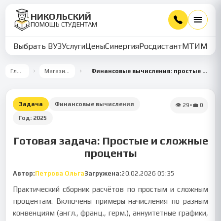
НИКОЛЬСКИЙ
ПОМОЩЬ СТУДЕНТАМ
Выбрать ВУЗ
Услуги
Цены
Синергия
Росдистант
МТИ
ММУ
Главная
Магазин работ
Финансовые вычисления: простые и сложные проценты
Задача
Финансовые вычисления
👁
29
•
💼
0
Год:
2025
Готовая задача: Простые и сложные
проценты
Автор:
Петрова Ольга
Загружена:
20.02.2026 05:35
Практический сборник расчётов по простым и сложным
процентам. Включены примеры начисления по разным
конвенциям (англ., франц., герм.), аннуитетные графики,