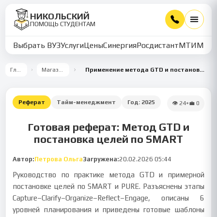
НИКОЛЬСКИЙ
ПОМОЩЬ СТУДЕНТАМ
Выбрать ВУЗ
Услуги
Цены
Синергия
Росдистант
МТИ
ММУ
Главная
Магазин работ
Применение метода GTD и постановка целей по SMART и PURE
Реферат
Тайм-менеджмент
Год:
2025
👁
24
•
💼
0
Готовая реферат: Метод GTD и
постановка целей по SMART
Автор:
Петрова Ольга
Загружена:
20.02.2026 05:44
Руководство по практике метода GTD и примерной
постановке целей по SMART и PURE. Разъяснены этапы
Capture–Clarify–Organize–Reflect–Engage, описаны 6
уровней планирования и приведены готовые шаблоны