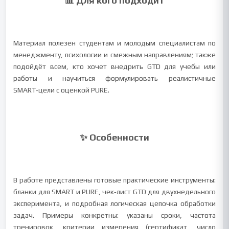
📊 Для кого подходит
Материал полезен студентам и молодым специалистам по
менеджменту, психологии и смежным направлениям; также
подойдёт всем, кто хочет внедрить GTD для учебы или
работы и научиться формулировать реалистичные
SMART‑цели с оценкой PURE.
✨ Особенности
В работе представлены готовые практические инструменты:
бланки для SMART и PURE, чек‑лист GTD для двухнедельного
эксперимента, и подробная логическая цепочка обработки
задач. Примеры конкретны: указаны сроки, частота
тренировок, критерии измерения (сертификат, число