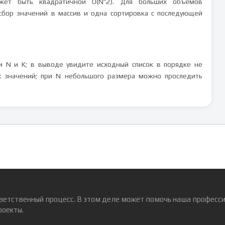
может быть квадратичной O(N^2). Для больших объёмов
 сбор значений в массив и одна сортировка с последующей
и N и K; в выводе увидите исходный список в порядке не
ых значений; при N небольшого размера можно проследить
ветственный процесс. В этом деле может помочь наша професси
роекты.