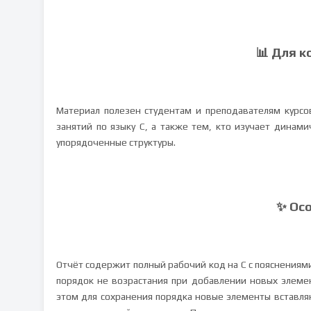
📊 Для к
Материал полезен студентам и преподавателям курсо
занятий по языку C, а также тем, кто изучает динам
упорядоченные структуры.
✨ Ос
Отчёт содержит полный рабочий код на C с пояснениями
порядок не возрастания при добавлении новых элемент
этом для сохранения порядка новые элементы вставляю