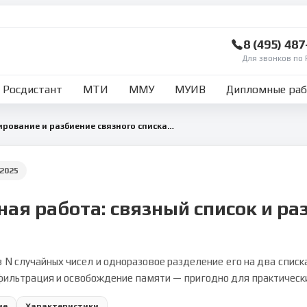
8 (495) 48
Для звонков по 
Росдистант
МТИ
ММУ
МУИВ
Дипломные ра
Программа на C: формирование и разбиение связного списка по чётности
2025
ая работа: связный список и ра
 N случайных чисел и одноразовое разделение его на два списк
фильтрация и освобождение памяти — пригодно для практически
ие
Характеристики