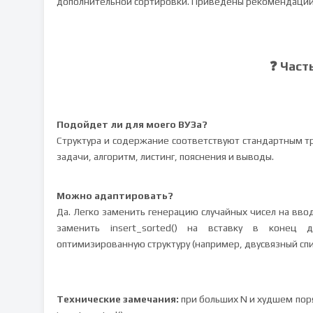
дополнительной сортировки. Приведены рекомендации
❓ Част
Подойдет ли для моего ВУЗа?
Структура и содержание соответствуют стандартным т
задачи, алгоритм, листинг, пояснения и выводы.
Можно адаптировать?
Да. Легко заменить генерацию случайных чисел на вво
заменить insert_sorted() на вставку в конец 
оптимизированную структуру (например, двусвязный спи
Технические замечания:
при больших N и худшем пор