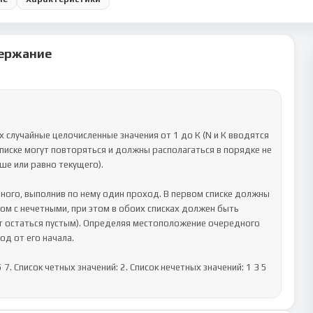
ержание
случайные целочисленные значения от 1 до К (N и К вводятся 
писке могут повторяться и должны располагаться в порядке не 
е или равно текущего). 

ного, выполнив по нему один проход. В первом списке должны 
ом с нечетными, при этом в обоих списках должен быть 
т остаться пустым). Определяя местоположение очередного 
 от его начала. 

5 7. Список четных значений: 2. Список нечетных значений: 1 3 5 