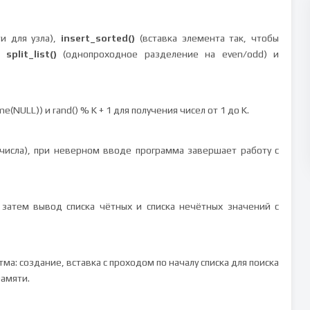
и для узла),
insert_sorted()
(вставка элемента так, чтобы
,
split_list()
(однопроходное разделение на even/odd) и
(NULL)) и rand() % K + 1 для получения чисел от 1 до K.
 числа), при неверном вводе программа завершает работу с
 затем вывод списка чётных и списка нечётных значений с
а: создание, вставка с проходом по началу списка для поиска
памяти.