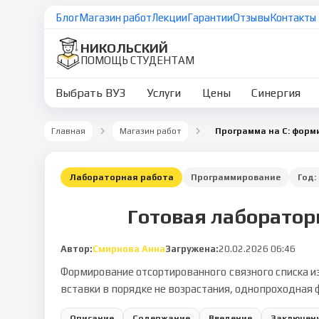
Блог
Магазин работ
Лекции
Гарантии
Отзывы
Контакты
НИКОЛЬСКИЙ
ПОМОЩЬ СТУДЕНТАМ
Выбрать ВУЗ
Услуги
Цены
Синергия
Главная
Магазин работ
Лабораторная работа
Программирование
Год:
Готовая лабораторн
Автор:
Смирнова Анна
Загружена:
20.02.2026 06:46
Формирование отсортированного связного списка из
вставки в порядке не возрастания, однопроходная 
Описание
Содержание
Введение
Заключен