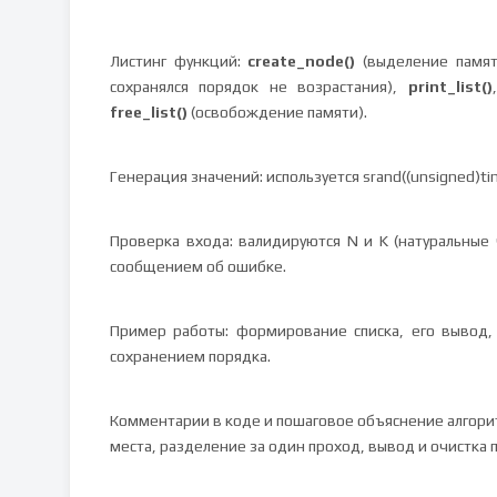
Листинг функций:
create_node()
(выделение памят
сохранялся порядок не возрастания),
print_list()
free_list()
(освобождение памяти).
Генерация значений: используется srand((unsigned)time
Проверка входа: валидируются N и K (натуральные
сообщением об ошибке.
Пример работы: формирование списка, его вывод,
сохранением порядка.
Комментарии в коде и пошаговое объяснение алгоритм
места, разделение за один проход, вывод и очистка 