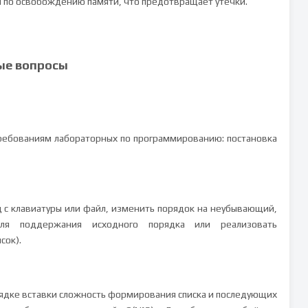
 по освобождению памяти, что предотвращает утечки.
ые вопросы
ребованиям лабораторных по программированию: постановка
д с клавиатуры или файл, изменить порядок на неубывающий,
для поддержания исходного порядка или реализовать
сок).
ядке вставки сложность формирования списка и последующих