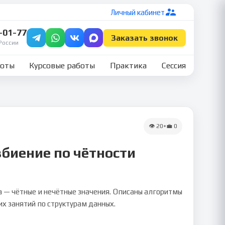
Личный кабинет
7-01-77
Заказать звонок
России
боты
Курсовые работы
Практика
Сессия
👁
20
•
💼
0
збиение по чётности
а — чётные и нечётные значения. Описаны алгоритмы
х занятий по структурам данных.