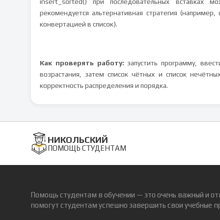
insert_sorted() при последовательных вставках 
рекомендуется альтернативная стратегия (например,
конвертацией в список).
Как проверять работу:
запустить программу, ввест
возрастания, затем список чётных и список нечётн
корректность распределения и порядка.
НИКОЛЬСКИЙ
ПОМОЩЬ СТУДЕНТАМ
Помощь студентам в обучении — это очень важный и от
помогут студентам успешно завершить свои учебные п