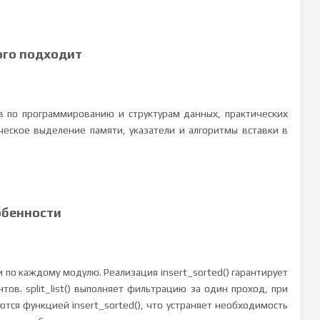
ого подходит
в по программированию и структурам данных, практических
ическое выделение памяти, указатели и алгоритмы вставки в
обенности
 по каждому модулю. Реализация insert_sorted() гарантирует
ов. split_list() выполняет фильтрацию за один проход, при
тся функцией insert_sorted(), что устраняет необходимость