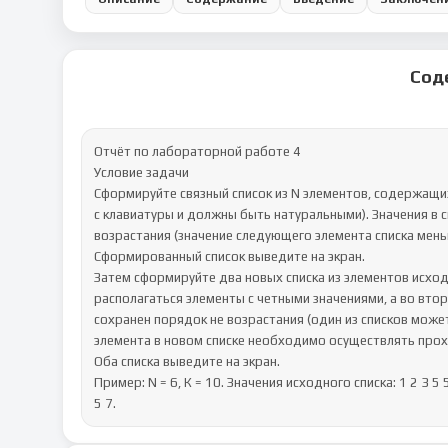
Сод
Отчёт по лабораторной работе 4

Условие задачи

Сформируйте связный список из N элементов, содержащих 
с клавиатуры и должны быть натуральными). Значения в с
возрастания (значение следующего элемента списка меньш
Сформированный список выведите на экран. 

Затем сформируйте два новых списка из элементов исход
располагаться элементы с четными значениями, а во втор
сохранен порядок не возрастания (один из списков може
элемента в новом списке необходимо осуществлять проход
Оба списка выведите на экран. 

Пример: N = 6, К = 10. Значения исходного списка: 1 2 3 5 
5 7.