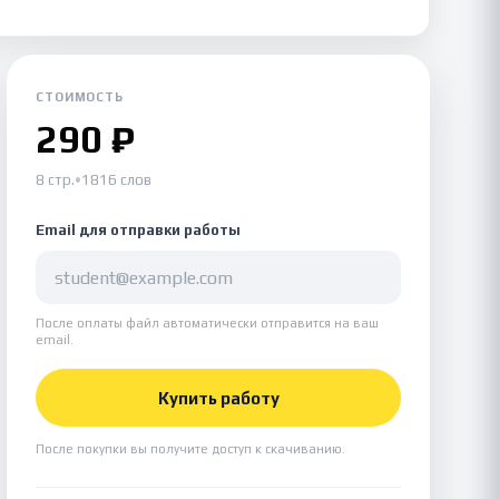
СТОИМОСТЬ
290 ₽
8 стр.
•
1816 слов
Email для отправки работы
После оплаты файл автоматически отправится на ваш
email.
Купить работу
После покупки вы получите доступ к скачиванию.