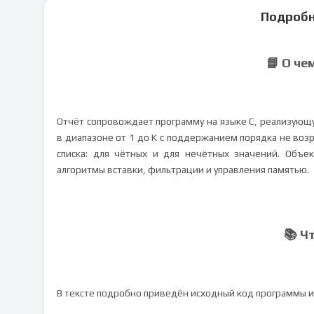
Подробн
📘 О че
Отчёт сопровождает программу на языке C, реализующу
в диапазоне от 1 до K с поддержанием порядка не возр
списка: для чётных и для нечётных значений. Объек
алгоритмы вставки, фильтрации и управления памятью.
📚 Ч
В тексте подробно приведён исходный код программы и 