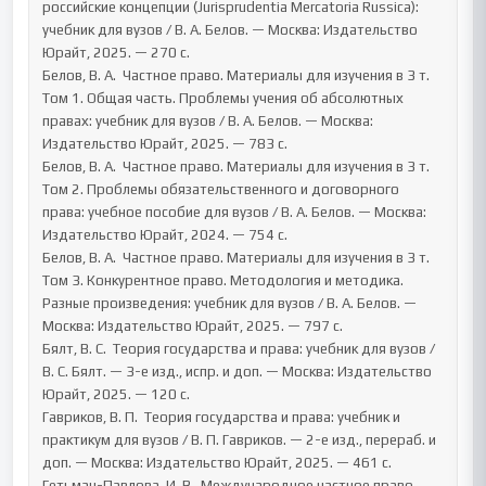
российские концепции (Jurisprudentia Mercatoria Russica): 
учебник для вузов / В. А. Белов. — Москва: Издательство 
Юрайт, 2025. — 270 с.

Белов, В. А.  Частное право. Материалы для изучения в 3 т. 
Том 1. Общая часть. Проблемы учения об абсолютных 
правах: учебник для вузов / В. А. Белов. — Москва: 
Издательство Юрайт, 2025. — 783 с.

Белов, В. А.  Частное право. Материалы для изучения в 3 т. 
Том 2. Проблемы обязательственного и договорного 
права: учебное пособие для вузов / В. А. Белов. — Москва: 
Издательство Юрайт, 2024. — 754 с.

Белов, В. А.  Частное право. Материалы для изучения в 3 т. 
Том 3. Конкурентное право. Методология и методика. 
Разные произведения: учебник для вузов / В. А. Белов. — 
Москва: Издательство Юрайт, 2025. — 797 с.

Бялт, В. С.  Теория государства и права: учебник для вузов / 
В. С. Бялт. — 3-е изд., испр. и доп. — Москва: Издательство 
Юрайт, 2025. — 120 с.

Гавриков, В. П.  Теория государства и права: учебник и 
практикум для вузов / В. П. Гавриков. — 2-е изд., перераб. и 
доп. — Москва: Издательство Юрайт, 2025. — 461 с.

Гетьман-Павлова, И. В.  Международное частное право. 