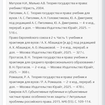
Матузов Н.И., Малько А.В. Теория государства и права: 
учебник// Юристъ, 2004.

Пиголкин, А. С.  Теория государства и права: учебник для 
вузов / А. С. Пиголкин, А. Н. Головистикова, Ю. А. Дмитриев; 
под редакцией А. С. Пиголкина, Ю. А. Дмитриева. — 4-е изд., 
перераб. и доп. — Москва Издательство Юрайт, 2025. — 
516 с.

Право Европейского союза в 2 ч. Часть 1: учебник и 
практикум для вузов / А. Х. Абашидзе [и др.]; под редакцией 
А. Х. Абашидзе, А. О. Иншаковой. — 3-е изд., перераб. и 
доп. — Москва: Издательство Юрайт, 2025. — 327 с.

Протасов, В. Н.  Теория государства и права: учебник и 
практикум для среднего профессионального образования / 
В. Н. Протасов. — 2-е изд. — Москва: Издательство Юрайт, 
2025. — 368 с.

Ромашов, Р. А.  Теория государства и права: учебник и 
практикум для вузов / Р. А. Ромашов. — 2-е изд., перераб. и 
доп. — Москва: Издательство Юрайт, 2025. — 478 с.

Смирнов А.П. Субъективные публичные и субъективные 
частные права: особенности их защиты // Актуальные 
проблемы российского права. 2015. №6 (55). С. 109-114.
