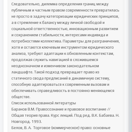
Следовательно, дилемма определения границ между 
публичным и частным правом современности превратилась 
не просто в задачу категоризации юридических принципов, 
а в стремление к балансу между личной свободой и 
социальной ответственностью, инновационным развитием 
и сохранением стабильности, интересами индивида и 
потребностями коллектива. Параметры для разграничения, 
хотя и остаются ключевым инструментом юридического 
анализа, требуют адаптации к обновленным контекстам, 
продолжая служить навигацией в сложившемся 
неоднозначном и изменчивом законодательном 
ландшафте. Такой подход превращает право из 
статичного свода предписаний в динамичную систему, 
способную адаптироваться к современным вызовам и 
обеспечивать справедливость в постоянно меняющемся 
обществе.

Список использованной литературы

Баранов В.М. Правосознание и правовое воспитание // 
Общая теория права. Курс лекций. Под ред. В.К. Бабаева. Н. 
Новгород. 1993.

Белов, В. А.  Торговое (коммерческое) право: основные 