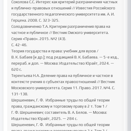
Соколова С.С. Интерес как критерий разграничения частных 
и публично-правовых отношений // Известия Российского 
государственного педагогического университета им. А. И. 
Герцена. 2008. С. 323-325.

Солодовниченко Т.А. Критерии разграничения права на 
частное и публичное // Вестник Омского университета. 
Серия «Право». 2015. №2 (43). 

С. 42-46.

Теория государства и права: учебник для вузов / 
В. К. Бабаев [и др.]; под редакцией В. К. Бабаева. — 5-е изд., 
перераб. и доп. — Москва: Издательство Юрайт, 2024. — 
620 с.

Терентьева Н.А. Деление права на публичное и частное в 
контексте учения о субъектах правоотношений // Вестник 
Московского университета. Серия 11. Право. 2017. №4. С. 
131-138.

Шершеневич, Г. Ф.  Избранные труды по общей теории 
права, гражданскому и торговому праву в 2 т. Том 1 / 
Г. Ф. Шершеневич; составитель В. А. Белов. — Москва: 
Издательство Юрайт, 2025. — 284 с.

Шершеневич, Г. Ф.  Избранные труды по общей теории 
права, гражданскому и торговому праву в 2 т. Том 2 / 