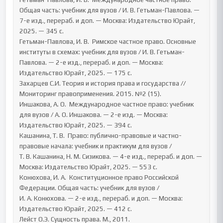
Общая часть: учебник для вузов / И. В. Гетьман-Павлова. — 
7-е изд., перераб. и доп. — Москва: Издательство Юрайт, 
2025. — 345 с.

Гетьман-Павлова, И. В.  Римское частное право. Основные 
институты в схемах: учебник для вузов / И. В. Гетьман-
Павлова. — 2-е изд., перераб. и доп. — Москва: 
Издательство Юрайт, 2025. — 175 с.

Захарцев С.И. Теория и история права и государства // 
Мониторинг правоприменения. 2015. №2 (15).

Иншакова, А. О.  Международное частное право: учебник 
для вузов / А. О. Иншакова. — 2-е изд. — Москва: 
Издательство Юрайт, 2025. — 394 с.

Кашанина, Т. В.  Право: публично-правовые и частно-
правовые начала: учебник и практикум для вузов / 
Т. В. Кашанина, Н. М. Сизикова. — 4-е изд., перераб. и доп. — 
Москва: Издательство Юрайт, 2025. — 553 с.

Конюхова, И. А.  Конституционное право Российской 
Федерации. Общая часть: учебник для вузов / 
И. А. Конюхова. — 2-е изд., перераб. и доп. — Москва: 
Издательство Юрайт, 2025. — 412 с.

Лейст О.Э. Сущность права. М., 2011.
