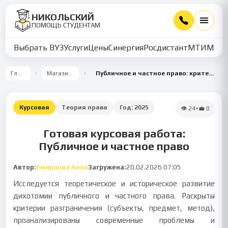
НИКОЛЬСКИЙ
ПОМОЩЬ СТУДЕНТАМ
Выбрать ВУЗ
Услуги
Цены
Синергия
Росдистант
МТИ
ММУ
Главная
Магазин работ
Публичное и частное право: критерии разграничения
Курсовая
Теория права
Год:
2025
👁
24
•
💼
0
Готовая курсовая работа:
Публичное и частное право
Автор:
Смирнова Анна
Загружена:
20.02.2026 07:05
Исследуется теоретическое и историческое развитие
дихотомии публичного и частного права. Раскрыты
критерии разграничения (субъекты, предмет, метод),
проанализированы современные проблемы и