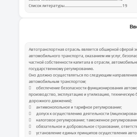
Список литературы………………………………………………………19
Вв
Автотранспортная отрасль является обширной сферой эк
автомобильного транспорта, оказанием им услуг, безопа
частной собственности капитала в отрасли, автомобиль
государственному регулированию. 

Оно должно осуществляться по следующим направлениям:
автомобильным транспортом; 

	обеспечение безопасности функционирования автомобильного транспорта (включая разработку, проектирование, 
производство, эксплуатацию и утилизацию, техническую 
дорожного движения);

	антимонопольное и тарифное регулирование; 

	допуск к осуществлению деятельности (лицензирование и сертификация автотранспортной деятельности);

	налоговое регулирование; таможенное регулирование, осуществление контроля в пограничных пунктах пропуска; 

	обязательное и добровольное страхование, ответственность за причинение вреда;

	установление единых принципов осуществления автотранспортной деятельности (единый терминологический 