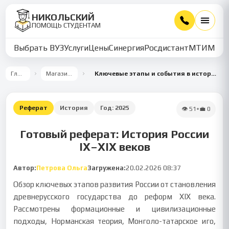
НИКОЛЬСКИЙ
ПОМОЩЬ СТУДЕНТАМ
Выбрать ВУЗ
Услуги
Цены
Синергия
Росдистант
МТИ
ММУ
Главная
Магазин работ
Ключевые этапы и события в истории России (IX–XIX вв.)
Реферат
История
Год:
2025
👁
51
•
💼
0
Готовый реферат: История России
IX–XIX веков
Автор:
Петрова Ольга
Загружена:
20.02.2026 08:37
Обзор ключевых этапов развития России от становления
древнерусского государства до реформ XIX века.
Рассмотрены формационные и цивилизационные
подходы, Норманская теория, Монголо-татарское иго,