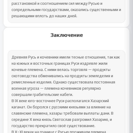
расстановкой и соотношением сил между Русью и 
сопредельными государствами, оказались существенными и 
решающими вплоть до наших дней.
Заключение
Древняя Русь и кочевники имели тесные отношения, так как 
на южных и восточных границах Руси издревле жили 
кочевые племена. С ними велась торговля — продукты 
скотоводства обменивались на продукты земледелия и 
ремесленные изделия. Однако существовала постоянная 
военная угроза — племена кочевников регулярно 
совершали грабительские набеги.

В IX веке юго-восточнее Руси располагался Хазарский 
каганат. Он боролся с русскими князьями за влияние на 
славянские племена, хазары требовали выплаты дани. В 
середине X века князь Святослав разгромил Хазарию, и 
государство прекратило своё существование.

В X–XI веках на границе с Русью проживали племена 