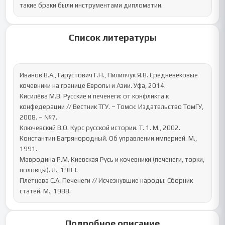
такие браки были инструментами дипломатии.
Список литературы
Иванов В.А., Гарустович Г.Н., Пилипчук Я.В. Средневековые 
кочевники на границе Европы и Азии. Уфа, 2014.

Кисилёва М.В. Русские и печенеги: от конфликта к 
конфедерации // Вестник ТГУ. – Томск: Издательство ТомГУ, 
2008. – №7.

Ключевский В.О. Курс русской истории. Т. 1. М., 2002.

Константин Багрянородный. Об управлении империей. М., 
1991.

Мавродина Р.М. Киевская Русь и кочевники (печенеги, торки, 
половцы). Л., 1983.

Плетнева С.А. Печенеги // Исчезнувшие народы: Сборник 
статей. М., 1988.
Подробное описание