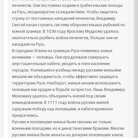
печенегов. Они постоянно ходили в грабительские походы 
на Русь, неоднократно осаждали Киев. Чтобы защитить 
страну от постоянных нападений печенегов, Владимир 
Святой начал строить систему оборонительных рубежей по 
южной границе. В 1036 году Ярославу Мудрому удалось 
окончательно разбить войска печенегов, больше они не 
нападали на Русь.

В середине XI века на границах Руси появились новые 
кочевники — половцы. Они продолжали совершать 
опустошительные набеги, уводить в плен население 
городов. Усилившиеся усобицы между русскими князьями 
мешали им объединиться, чтобы эффективно защищать 
территорию Руси. Наоборот, князья начали использовать 
половцев как орудие в борьбе за престол. Лишь Владимиру 
Мономаху удалось объединить князей под своим 
командованием. В 1111 году войска русских князей 
одержали победу над половцами, и набеги временно 
прекратились.

Русские и половецкие князья были связаны не только 
военными походами, но и династическими браками. Многие 
русские князья были женаты на дочерях половецких ханов, 