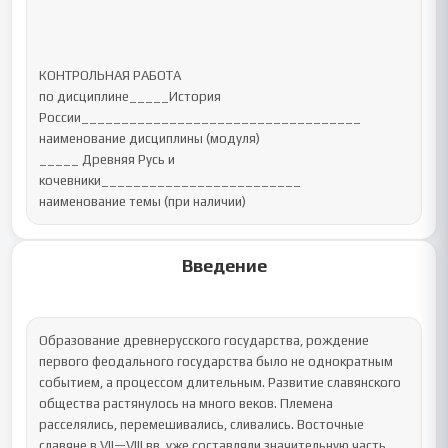
КОНТРОЛЬНАЯ РАБОТА

по дисциплине_____История 
России___________________________________

наименование дисциплины (модуля)

_____ Древняя Русь и 
кочевники_________________________

наименование темы (при наличии)
Введение
Образование древнерусского государства, рождение 
первого феодального государства было не однократным 
событием, а процессом длительным. Развитие славянского 
общества растянулось на много веков. Племена 
расселялись, перемешивались, сливались. Восточные 
славяне в VII—VIII вв. уже составляли значительную часть 