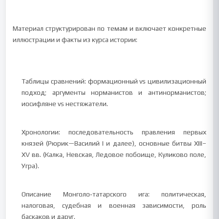
Материал структурирован по темам и включает конкретные
иллюстрации и факты из курса истории:
Таблицы сравнений: формационный vs цивилизационный
подход; аргументы норманистов и антинорманистов;
иосифляне vs нестяжатели.
Хронологии: последовательность правления первых
князей (Рюрик—Василий I и далее), основные битвы XIII–
XV вв. (Калка, Невская, Ледовое побоище, Куликово поле,
Угра).
Описание Монголо‑татарского ига: политическая,
налоговая, судебная и военная зависимости, роль
баскаков и даруг.