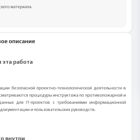
ое описание
м эта работа
ации безопасной проектно‑технологической деятельности в
сматриваются процедуры инструктажа по противопожарной и
 данных для IT‑проектов с требованиями информационной
 документации и пользовательских руководств.
то внутри