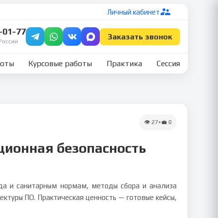
Личный кабинет
7-01-77
Заказать звонок
России
боты
Курсовые работы
Практика
Сессия
👁
27
•
💼
0
ционная безопасность
уда и санитарным нормам, методы сбора и анализа
ектуры ПО. Практическая ценность — готовые кейсы,