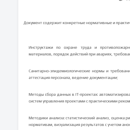
Документ содержит конкретные нормативные и практич
Инструктажи по охране труда и противопожарно
материалов, порядок действий при авариях, требов
Санитарно‑эпидемиологические нормы и требован
аттестация персонала, ведение документации;
Методы сбора данных в IT‑проектах: автоматизиров
систем управления проектами с практическими реко
Методики анализа: статистический анализ, оценка 
нормативам, визуализация результатов с учетом ан