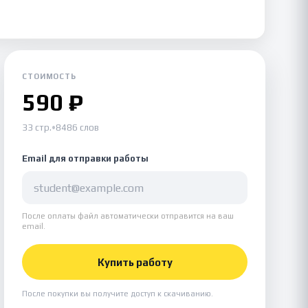
СТОИМОСТЬ
590 ₽
33 стр.
•
8486 слов
Email для отправки работы
После оплаты файл автоматически отправится на ваш
email.
Купить работу
После покупки вы получите доступ к скачиванию.