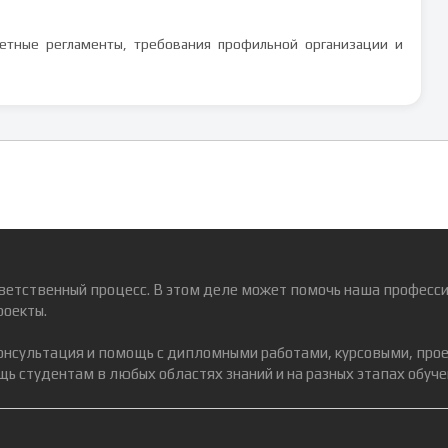
ретные регламенты, требования профильной организации и
ветственный процесс. В этом деле может помочь наша професси
роекты.
консультация и помощь с дипломными работами, курсовыми, про
ь студентам в любых областях знаний и на разных этапах обуче