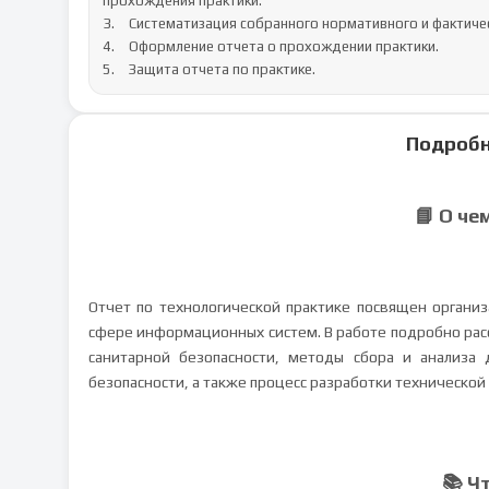
прохождения практики.

3.	Систематизация собранного нормативного и фактического материала.

4.	Оформление отчета о прохождении практики.

5.	Защита отчета по практике.
Подробн
📘 О че
Отчет по технологической практике посвящен организ
сфере информационных систем. В работе подробно рас
санитарной безопасности, методы сбора и анализа
безопасности, а также процесс разработки технической
📚 Ч