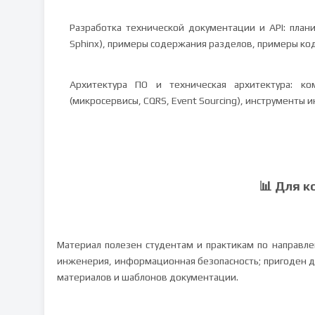
Разработка технической документации и API: план
Sphinx), примеры содержания разделов, примеры ко
Архитектура ПО и техническая архитектура: ком
(микросервисы, CQRS, Event Sourcing), инструменты 
📊 Для к
Материал полезен студентам и практикам по направл
инженерия, информационная безопасность; пригоден д
материалов и шаблонов документации.