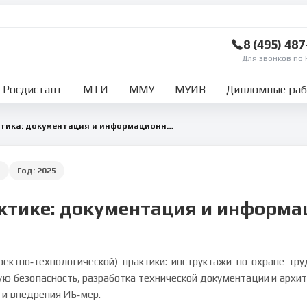
8 (495) 48
Для звонков по 
Росдистант
МТИ
ММУ
МУИВ
Дипломные ра
Технологическая практика: документация и информационная безопасность ИТ‑проектов
ь
Год:
2025
актике: документация и информа
ектно‑технологической) практики: инструктажи по охране тр
ю безопасность, разработка технической документации и архит
 и внедрения ИБ‑мер.