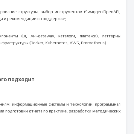
ирование структуры, выбор инструментов (Swagger/OpenAPI,
да и рекомендации по поддержке;
поненты (UI, API‑gateway, каталоги, платежи), паттерны
инфраструктуры (Docker, Kubernetes, AWS, Prometheus).
ого подходит
ениям: информационные системы и технологии, программная
ля подготовки отчета по практике, разработки методических