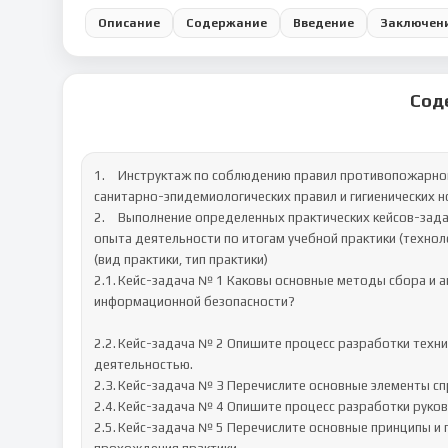
Описание
Содержание
Введение
Заключен
Сод
1.	Инструктаж по соблюдению правил противопожарной безопасности, правил охраны труда, техники безопасности, 
санитарно-эпидемиологических правил и гигиенических н
2.	Выполнение определенных практических кейсов-задач, необходимых для оценки знаний, умений, навыков и (или) 
опыта деятельности по итогам учебной практики (техноло
(вид практики, тип практики) 

2.1.	Кейс-задача № 1 Каковы основные методы сбора и анализа данных ИТ-проектов с учетом основных требований 
информационной безопасности?

2.2.	Кейс-задача № 2 Опишите процесс разработки технической документации, связанной с профессиональной 
деятельностью.

2.3.	Кейс-задача № 3 Перечислите основные элементы спроектированной программной и технической архитектуры.

2.4.	Кейс-задача № 4 Опишите процесс разработки руководства пользователя.

2.5.	Кейс-задача № 5 Перечислите основные принципы и правила урегулирования конфликтов в организации по месту 