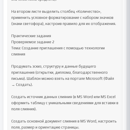
На втором листе выделить столбец «Количество», 
применить условное форматирование с набором значков 
(знаки светофора), настроив правило для их отображения.

Практические задания

Проверяемое задание 2

Тема: Создание приглашения с помощью технологии 
слияния

Продумать эскиз, структуру и данные будущего 
приглашения (открытки, диплома, благодарственного 
письма). Шаблон можно взять на портале Microsoft (Файл 
→ Создать).

Создать источник данных слияния (в MS Word или MS Excel 
оформить таблицу с уникальными сведениями для вставки в 
поля слияния).

Создать основной документ слияния в MS Word, настроить 
поля, размер и ориентацию страницы.
