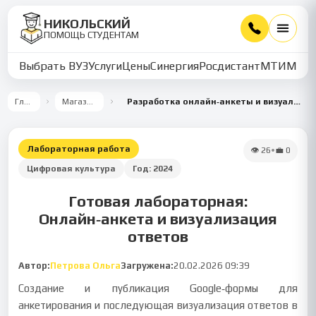
НИКОЛЬСКИЙ
ПОМОЩЬ СТУДЕНТАМ
Выбрать ВУЗ
Услуги
Цены
Синергия
Росдистант
МТИ
ММУ
Главная
Магазин работ
Разработка онлайн‑анкеты и визуализация ответов в Excel
Лабораторная работа
👁
26
•
💼
0
Цифровая культура
Год:
2024
Готовая лабораторная:
Онлайн‑анкета и визуализация
ответов
Автор:
Петрова Ольга
Загружена:
20.02.2026 09:39
Создание и публикация Google‑формы для
анкетирования и последующая визуализация ответов в