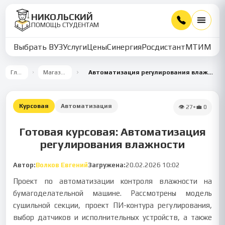
НИКОЛЬСКИЙ
ПОМОЩЬ СТУДЕНТАМ
Выбрать ВУЗ
Услуги
Цены
Синергия
Росдистант
МТИ
ММУ
Главная
Магазин работ
Автоматизация регулирования влажности в сушильной секции бумагоделательной машины
Курсовая
Автоматизация
👁
27
•
💼
0
Готовая курсовая: Автоматизация
регулирования влажности
Автор:
Волков Евгений
Загружена:
20.02.2026 10:02
Проект по автоматизации контроля влажности на
бумагоделательной машине. Рассмотрены модель
сушильной секции, проект ПИ-контура регулирования,
выбор датчиков и исполнительных устройств, а также