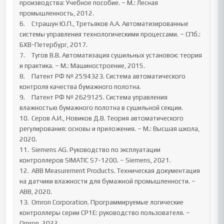
производства: Учебное пособие. – М.: Лесная 
промышленность, 2012.

6.	Страшун Ю.П., Третьяков А.А. Автоматизированные 
системы управления технологическими процессами. – СПб.: 
БХВ-Петербург, 2017.

7.	Тугов В.В. Автоматизация сушильных установок: теория 
и практика. – М.: Машиностроение, 2015.

8.	Патент РФ № 2594323. Система автоматического 
контроля качества бумажного полотна.

9.	Патент РФ № 2629125. Система управления 
влажностью бумажного полотна в сушильной секции.

10.	Серов А.И., Новиков Д.В. Теория автоматического 
регулирования: основы и приложения. – М.: Высшая школа, 
2020.

11.	Siemens AG. Руководство по эксплуатации 
контроллеров SIMATIC S7-1200. – Siemens, 2021.

12.	ABB Measurement Products. Техническая документация 
на датчики влажности для бумажной промышленности. – 
ABB, 2020.

13.	Omron Corporation. Программируемые логические 
контроллеры серии CP1E: руководство пользователя. – 
Omron, 2022.
