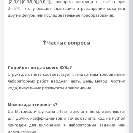
[[2,0,0],[0,0.5,0],[0,0,1]]; поворот: матрица с cos/sin для
θ=π/4), что упрощает адаптацию и расширение кода под
другие фигуры или последовательные преобразования.
❓ Частые вопросы
Подойдет ли для моего ВУЗа?
Структура отчета соответствует стандартным требованиям
лабораторных работ: вводная часть, цель, метод, листинг
кода, визуальные результаты и заключение.
Можно адаптировать?
Да. Матрицы и функция affine_transform легко изменяются
для других коэффициентов и точек отсчета; код на Python
пригоден для включения в лабораторные задания или
демонстрации.