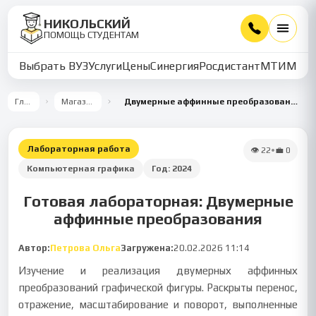
НИКОЛЬСКИЙ
ПОМОЩЬ СТУДЕНТАМ
Выбрать ВУЗ
Услуги
Цены
Синергия
Росдистант
МТИ
ММУ
Главная
Магазин работ
Двумерные аффинные преобразования графических объектов
Лабораторная работа
👁
22
•
💼
0
Компьютерная графика
Год:
2024
Готовая лабораторная: Двумерные
аффинные преобразования
Автор:
Петрова Ольга
Загружена:
20.02.2026 11:14
Изучение и реализация двумерных аффинных
преобразований графической фигуры. Раскрыты перенос,
отражение, масштабирование и поворот, выполненные