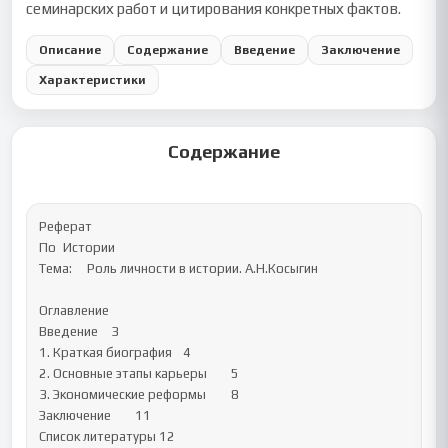
семинарских работ и цитирования конкретных фактов.
Описание
Содержание
Введение
Заключение
Характеристики
Содержание
Реферат

По	Истории 

Тема:	Роль личности в истории. А.Н.Косыгин

Оглавление

Введение	3

1. Краткая биография	4

2. Основные этапы карьеры	5

3. Экономические реформы	8

Заключение	11

Список литературы	12