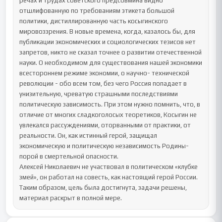
речах и трудах советского предсовмина видно 
отшлифованную по требованиям этикета большой 
политики, дистиллированную часть косыгинского 
мировоззрения. В новые времена, когда, казалось бы, для 
публикации экономических и социологических тезисов нет 
запретов, никто не сказал точнее о развитии отечественной 
науки. О необходимом для существования нашей экономики 
всестороннем режиме экономии, о научно- технической 
революции - обо всем том, без чего Россия попадает в 
унизительную, чреватую страшными последствиями 
политическую зависимость. При этом нужно помнить, что, в 
отличие от многих сладкоголосых теоретиков, Косыгин не 
увлекался рассуждениями, оторванными от практики, от 
реальности. Он, как истинный герой, защищал 
экономическую и политическую независимость Родины- 
порой в смертельной опасности.

Алексей Николаевич не участвовал в политическом «клубке 
змей», он работал на совесть, как настоящий герой России.

Таким образом, цель была достигнута, задачи решены, 
материал раскрыт в полной мере.