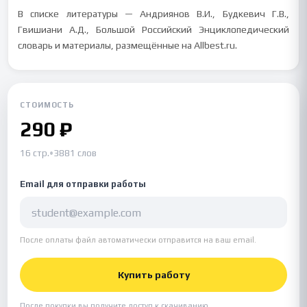
В списке литературы — Андриянов В.И., Будкевич Г.В.,
Гвишиани А.Д., Большой Российский Энциклопедический
словарь и материалы, размещённые на Allbest.ru.
СТОИМОСТЬ
290 ₽
16 стр.
•
3881 слов
Email для отправки работы
После оплаты файл автоматически отправится на ваш email.
Купить работу
После покупки вы получите доступ к скачиванию.