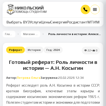
НИКОЛЬСКИЙ
ПОМОЩЬ СТУДЕНТАМ
Выбрать ВУЗ
Услуги
Цены
Синергия
Росдистант
МТИ
ММУ
Главная
Магазин работ
Роль личности в истории: Алексей Н. Косыгин
Реферат
История
Год:
2024
👁
22
•
💼
0
Готовый реферат: Роль личности в
истории — А.Н. Косыгин
Автор:
Петрова Ольга
Загружена:
20.02.2026 12:34
Реферат исследует роль А.Н. Косыгина в истории СССР:
краткая биография, ключевые этапы карьеры и
содержание косыгинских экономических реформ 1965 г.
Полезен студентам истории и экономики для подготовки