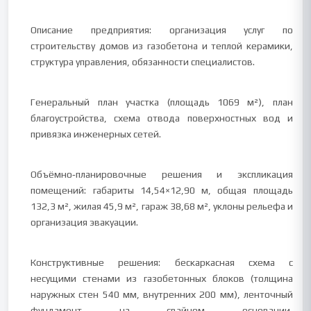
Описание предприятия: организация услуг по
строительству домов из газобетона и теплой керамики,
структура управления, обязанности специалистов.
Генеральный план участка (площадь 1069 м²), план
благоустройства, схема отвода поверхностных вод и
привязка инженерных сетей.
Объёмно‑планировочные решения и экспликация
помещений: габариты 14,54×12,90 м, общая площадь
132,3 м², жилая 45,9 м², гараж 38,68 м², уклоны рельефа и
организация эвакуации.
Конструктивные решения: бескаркасная схема с
несущими стенами из газобетонных блоков (толщина
наружных стен 540 мм, внутренних 200 мм), ленточный
фундамент на свайном основании,