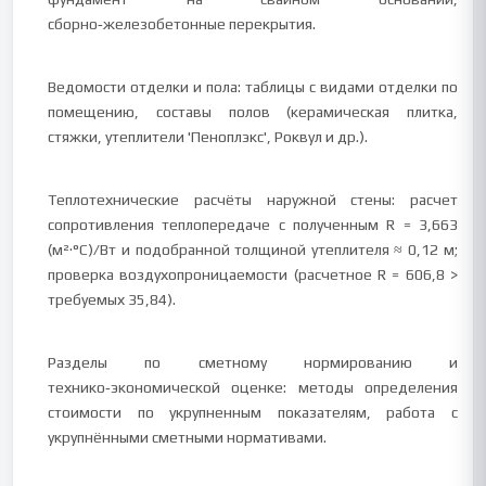
сборно‑железобетонные перекрытия.
Ведомости отделки и пола: таблицы с видами отделки по
помещению, составы полов (керамическая плитка,
стяжки, утеплители 'Пеноплэкс', Роквул и др.).
Теплотехнические расчёты наружной стены: расчет
сопротивления теплопередаче с полученным R = 3,663
(м²·°С)/Вт и подобранной толщиной утеплителя ≈ 0,12 м;
проверка воздухопроницаемости (расчетное R = 606,8 >
требуемых 35,84).
Разделы по сметному нормированию и
технико‑экономической оценке: методы определения
стоимости по укрупненным показателям, работа с
укрупнёнными сметными нормативами.