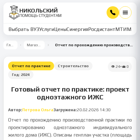
НИКОЛЬСКИЙ
ПОМОЩЬ СТУДЕНТАМ
Выбрать ВУЗ
Услуги
Цены
Синергия
Росдистант
МТИ
ММУ
Главная
Магазин работ
Отчет по прохождению производственной практики по проектированию одноэтажного ИЖС
Отчет по практике
Строительство
👁
24
•
💼
0
Год:
2024
Готовый отчет по практике: проект
одноэтажного ИЖС
Автор:
Петрова Ольга
Загружена:
20.02.2026 14:30
Отчет по прохождению производственной практики по
проектированию одноэтажного индивидуального
жилого дома (ИЖС). Описаны генплан участка (площадь