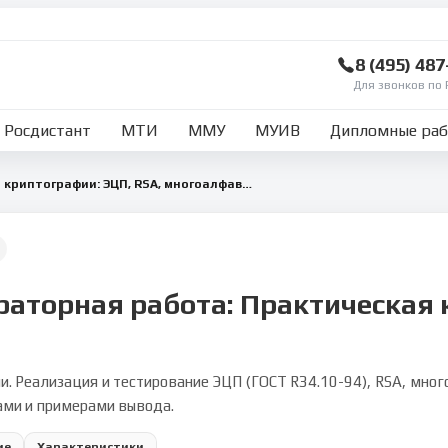
8 (495) 48
Для звонков по 
Росдистант
МТИ
ММУ
МУИВ
Дипломные ра
Методы практической криптографии: ЭЦП, RSA, многоалфавитные шифры и обмен ключей
раторная работа: Практическая
ии. Реализация и тестирование ЭЦП (ГОСТ R34.10-94), RSA, мн
тами и примерами вывода.
ие
Характеристики