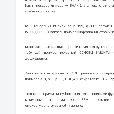
hash_message (в коде — SHA-1), а в тексте отче
учебной проверки.
RSA: генерация ключей по p=199, q=337, получен 
(53061,66963); показан пример шифрования строки '
Многоалфавитный шифр: реализация для русского а
таблицы), пример: исходный 'ОСНОВЫ ЗАЩИТЫ И
дешифровка.
Эллиптические кривые и ECDH: реализация опера
примере a=1, b=1, p=23, G=(6,4) и секретов k1=8, k2=
Тексты программ на Python со всеми основными функ
модульные операции для RSA, функции add_
encrypt_vigenere/decrypt_vigenere.