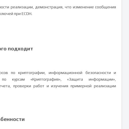
тности реализации, демонстрация, что изменение сообщения
ключей при ECDH.
ого подходит
рсов по криптографии, информационной безопасности и
е по курсам «Криптография», «Защита информации»,
тчета, проверки работ и изучения примерной реализации
обенности