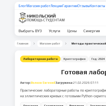
Блог
Магазин работ
Лекции
Гарантии
Отзывы
Контакты
НИКОЛЬСКИЙ
ПОМОЩЬ СТУДЕНТАМ
Выбрать ВУЗ
Услуги
Цены
Синергия
Главная
Магазин работ
Лабораторная работа
Криптография
Год:
2024
Готовая лабо
Автор:
Волков Евгений
Загружена:
21.02.2026 07:11
Практические лабораторные работы по криптограф
на эллиптических кривых с готовыми Python-скрип
Описание
Содержание
Введение
Заключен