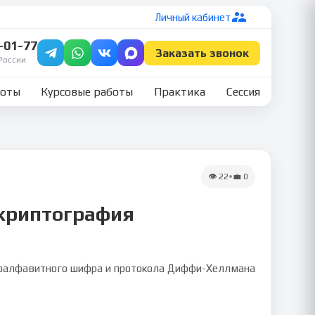
Личный кабинет
7-01-77
Заказать звонок
России
боты
Курсовые работы
Практика
Сессия
👁
22
•
💼
0
 криптография
огоалфавитного шифра и протокола Диффи-Хеллмана