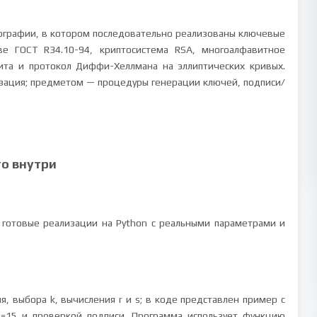
ографии, в котором последовательно реализованы ключевые
ве ГОСТ R34.10-94, криптосистема RSA, многоалфавитное
ита и протокол Диффи-Хеллмана на эллиптических кривых.
зация; предметом — процедуры генерации ключей, подписи/
то внутри
 готовые реализации на Python с реальными параметрами и
, выбора k, вычисления r и s; в коде представлен пример с
x=15 и проверкой подписи. Программа использует функцию