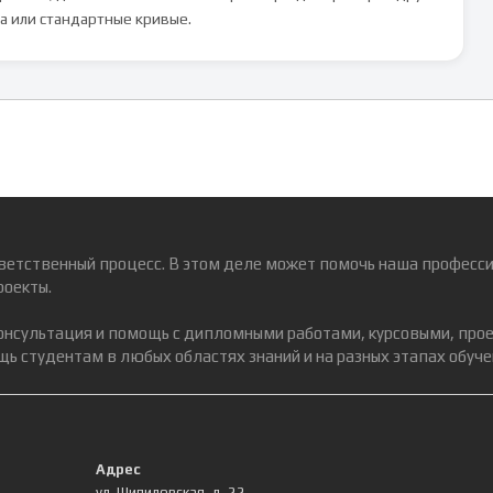
а или стандартные кривые.
ветственный процесс. В этом деле может помочь наша професси
роекты.
консультация и помощь с дипломными работами, курсовыми, про
ь студентам в любых областях знаний и на разных этапах обуче
Адрес
ул. Шипиловская, д. 22