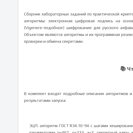
Сборник лабораторных заданий по практической крипт
алгоритмы: электронная цифровая подпись на осно
(Vigenere-подобное) шифрование для русского алфав
Объектом являются алгоритмы и их программная реали
проверки и обмена секретами.
📚 Ч
В комплект входят подробные описания алгоритмов и
результатами запуска:
ЭЦП: алгоритм ГОСТ R34.10-94 с шагами хеширования
параметрами p=467, q=233, a=2, секретный ключ 