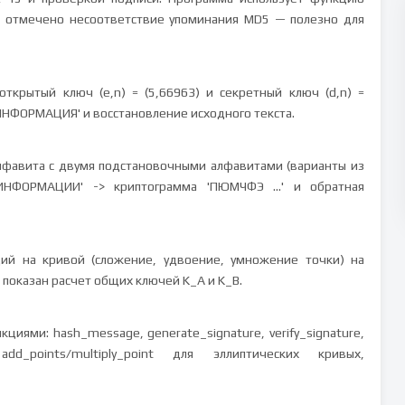
та отмечено несоответствие упоминания MD5 — полезно для
открытый ключ (e,n) = (5,66963) и секретный ключ (d,n) =
ИНФОРМАЦИЯ' и восстановление исходного текста.
лфавита с двумя подстановочными алфавитами (варианты из
НФОРМАЦИИ' -> криптограмма 'ПЮМЧФЭ ...' и обратная
ций на кривой (сложение, удвоение, умножение точки) на
9; показан расчет общих ключей K_A и K_B.
циями: hash_message, generate_signature, verify_signature,
points/multiply_point для эллиптических кривых,