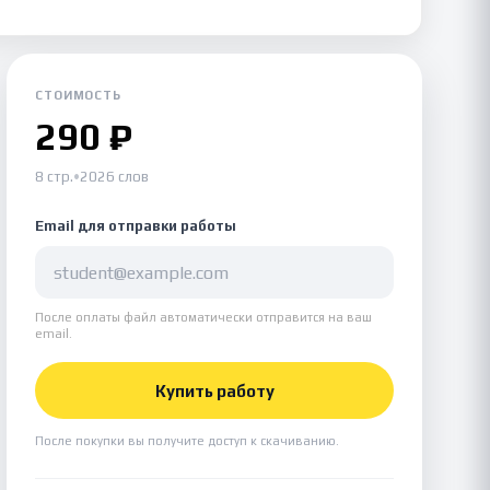
СТОИМОСТЬ
290 ₽
8 стр.
•
2026 слов
Email для отправки работы
После оплаты файл автоматически отправится на ваш
email.
Купить работу
После покупки вы получите доступ к скачиванию.