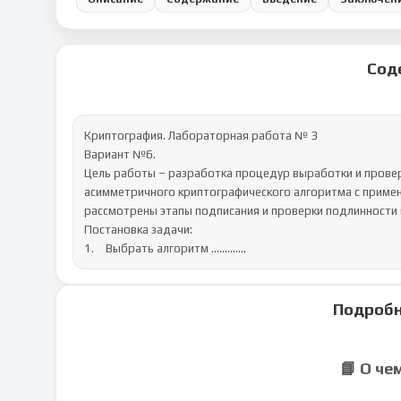
Сод
Криптография. Лабораторная работа № 3

Вариант №6.

Цель работы – разработка процедур выработки и провер
асимметричного криптографического алгоритма с примен
рассмотрены этапы подписания и проверки подлинности 
Постановка задачи:

1.	Выбрать алгоритм .............
Подробн
📘 О че