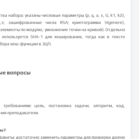
набора: указаны числовые параметры (p, q, a, x, G, k1, k2),
s; зашифрованные числа RSA; криптограмма Vigenere),
 элементы по модулю, умножение точки на кривой). Отдельно
используется SHA-1 для хеширования, тогда как в тексте
ыбора хеш-функции в ЭЦП.
ые вопросы
 требованиям: цель, постановка задачи, алгоритм, код,
ния преподавателя.
ры?
 алфавиты; достаточно заменить параметры для проверки других