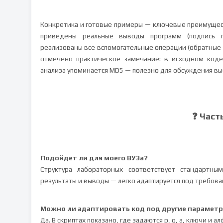
Конкретика и готовые примеры — ключевые преимущества 
приведены реальные выводы программ (подпись r,
реализованы все вспомогательные операции (обратные
отмечено практическое замечание: в исходном коде 
анализа упоминается MD5 — полезно для обсуждения в
❓ Част
Подойдет ли для моего ВУЗа?
Структура лабораторных соответствует стандартным
результаты и выводы — легко адаптируется под требова
Можно ли адаптировать код под другие парамет
Да. В скриптах показано, где задаются p, q, a, ключи и