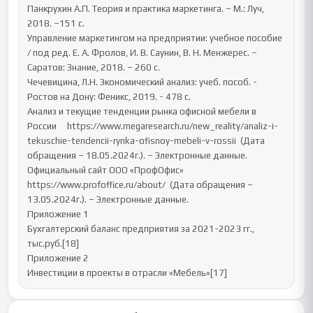
Панкрухин А.П. Теория и практика маркетинга. – М.: Луч, 
2018. –151 с.

Управление маркетингом на предприятии: учебное пособие 
/ под ред. Е. А. Фролов, И. В. Саунин, В. Н. Менжерес. – 
Саратов: Знание, 2018. – 260 с.

Чечевицина, Л.Н. Экономический анализ: учеб. пособ. - 
Ростов на Дону: Феникс, 2019. - 478 с.

Анализ и текущие тенденции рынка офисной мебели в 
России     https://www.megaresearch.ru/new_reality/analiz-i-
tekuschie-tendencii-rynka-ofisnoy-mebeli-v-rossii  (Дата 
обращения – 18.05.2024г.). – Электронные данные.

Официальный сайт ООО «ПрофОфис» 
https://www.profoffice.ru/about/  (Дата обращения – 
13.05.2024г.). – Электронные данные.

Приложение 1

Бухгалтерский баланс предприятия за 2021-2023 гг., 
тыс.руб.[18]

Приложение 2

Инвестиции в проекты в отрасли «Мебель»[17]