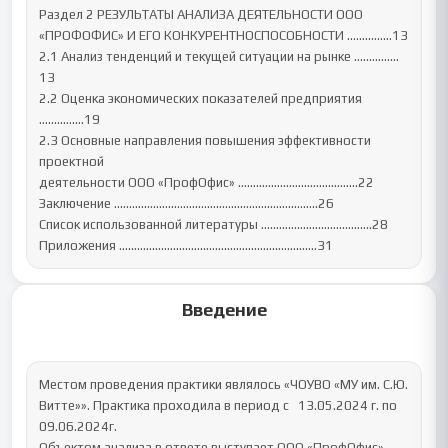
Раздел 2 РЕЗУЛЬТАТЫ АНАЛИЗА ДЕЯТЕЛЬНОСТИ ООО 
«ПРОФОФИС» И ЕГО КОНКУРЕНТНОСПОСОБНОСТИ ……………13

2.1 Анализ тенденций и текущей ситуации на рынке ……………
13

2.2 Оценка экономических показателей предприятия 
……………19

2.3 Основные направления повышения эффективности 
проектной 

деятельности ООО «ПрофОфис» …………………………….……22

Заключение ……………………..………………………..………….26

Список использованной литературы …………………...………….28

Приложения …………………………………………………………31
Введение
Местом проведения практики являлось «ЧОУВО «МУ им. С.Ю. 
Витте»». Практика проходила в период с   13.05.2024 г. по 
09.06.2024г.

Объектом анализа в ответе выступает ООО «ПрофОфис».
