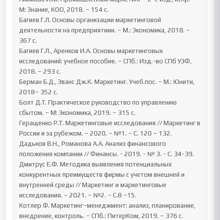
М: Знание, КОО, 2018. – 154 с.

Багиев Г.Л. Основы организации маркетинговой 
деятельности на предприятиии. – М.: Экономика, 2018. – 
367 с.

Багиев Г.Л., Аренков И.А. Основы маркетинговых 
исследований: учебное пособие. – СПб.: Изд.-во СПб УЭФ, 
2018. – 293 с.

Берман Б.Д., Эванс Дж.К. Маркетинг. Учеб.пос. – М.: Юнити, 
2018– 352 с.

Болт Д.Т. Практическое руководство по управлению 
сбытом. – М: Экономика, 2019. – 315 с.

Геращенко Р.Т. Маркетинговые исследования // Маркетинг в   
России и за рубежом. – 2020. – №1. – С. 120 – 132.

Дадьков В.Н., Романова А.А. Анализ финансового 
положения компании // Финансы. - 2019. - № 3. - С. 34-39.

Дмитрус Е.Ф. Методика выявления потенциальных 
конкурентных преимуществ фирмы с учетом внешней и 
внутренней среды // Маркетинг и маркетинговые 
исследования. – 2021. – №2. – С.8 –15.

Котлер Ф. Маркетинг–менеджмент: анализ, планирование, 
внедрение, контроль. – СПб.: ПитерКом, 2019. – 376 с.
