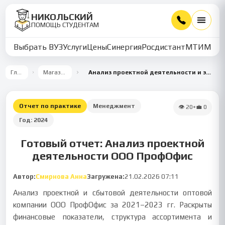
НИКОЛЬСКИЙ
ПОМОЩЬ СТУДЕНТАМ
Выбрать ВУЗ
Услуги
Цены
Синергия
Росдистант
МТИ
ММУ
Главная
Магазин работ
Анализ проектной деятельности и эффективности ООО ПрофОфис
Отчет по практике
Менеджмент
👁
20
•
💼
0
Год:
2024
Готовый отчет: Анализ проектной
деятельности ООО ПрофОфис
Автор:
Смирнова Анна
Загружена:
21.02.2026 07:11
Анализ проектной и сбытовой деятельности оптовой
компании ООО ПрофОфис за 2021–2023 гг. Раскрыты
финансовые показатели, структура ассортимента и