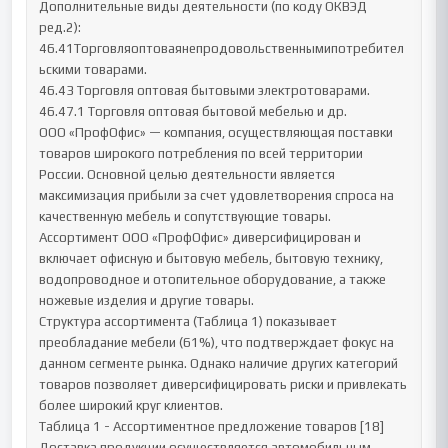
Дополнительные виды деятельности (по коду ОКВЭД 
ред.2):

46.41Торговляоптоваянепродовольственнымипотребител
ьскими товарами.

46.43 Торговля оптовая бытовыми электротоварами.

46.47.1 Торговля оптовая бытовой мебелью и др.

ООО «ПрофОфис» — компания, осуществляющая поставки 
товаров широкого потребления по всей территории 
России. Основной целью деятельности является 
максимизация прибыли за счет удовлетворения спроса на 
качественную мебель и сопутствующие товары.

Ассортимент ООО «ПрофОфис» диверсифицирован и 
включает офисную и бытовую мебель, бытовую технику, 
водопроводное и отопительное оборудование, а также 
ножевые изделия и другие товары.

Структура ассортимента (Таблица 1) показывает 
преобладание мебели (61%), что подтверждает фокус на 
данном сегменте рынка. Однако наличие других категорий 
товаров позволяет диверсифицировать риски и привлекать 
более широкий круг клиентов.

Таблица 1 - Ассортиментное предложение товаров [18]

Доставка продукции осуществляется автомобильным 