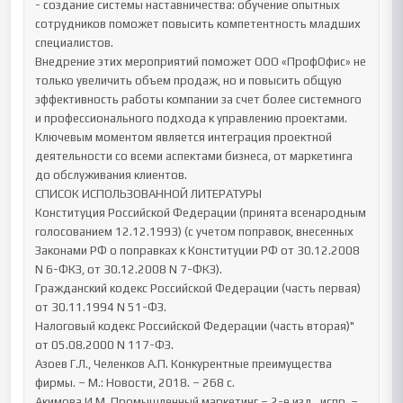
- создание системы наставничества: обучение опытных 
сотрудников поможет повысить компетентность младших 
специалистов.

Внедрение этих мероприятий поможет ООО «ПрофОфис» не 
только увеличить объем продаж, но и повысить общую 
эффективность работы компании за счет более системного 
и профессионального подхода к управлению проектами. 
Ключевым моментом является интеграция проектной 
деятельности со всеми аспектами бизнеса, от маркетинга 
до обслуживания клиентов.

СПИСОК ИСПОЛЬЗОВАННОЙ ЛИТЕРАТУРЫ

Конституция Российской Федерации (принята всенародным 
голосованием 12.12.1993) (с учетом поправок, внесенных 
Законами РФ о поправках к Конституции РФ от 30.12.2008 
N 6-ФКЗ, от 30.12.2008 N 7-ФКЗ).

Гражданский кодекс Российской Федерации (часть первая) 
от 30.11.1994 N 51-ФЗ.

Налоговый кодекс Российской Федерации (часть вторая)" 
от 05.08.2000 N 117-ФЗ.

Азоев Г.Л., Челенков А.П. Конкурентные преимущества 
фирмы. – М.: Новости, 2018. – 268 с.

Акимова И.М. Промышленный маркетинг – 2-е изд., испр. – 