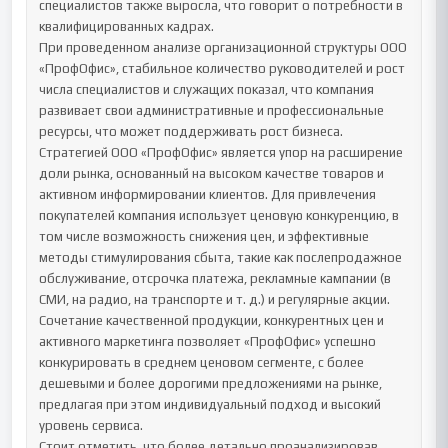
специалистов также выросла, что говорит о потребности в 
квалифицированных кадрах.

При проведенном анализе организационной структуры ООО 
«ПрофОфис», стабильное количество руководителей и рост 
числа специалистов и служащих показал, что компания 
развивает свои административные и профессиональные 
ресурсы, что может поддерживать рост бизнеса.

Стратегией ООО «ПрофОфис» является упор на расширение 
доли рынка, основанный на высоком качестве товаров и 
активном информировании клиентов. Для привлечения 
покупателей компания использует ценовую конкуренцию, в 
том числе возможность снижения цен, и эффективные 
методы стимулирования сбыта, такие как послепродажное 
обслуживание, отсрочка платежа, рекламные кампании (в 
СМИ, на радио, на транспорте и т. д.) и регулярные акции. 
Сочетание качественной продукции, конкурентных цен и 
активного маркетинга позволяет «ПрофОфис» успешно 
конкурировать в среднем ценовом сегменте, с более 
дешевыми и более дорогими предложениями на рынке, 
предлагая при этом индивидуальный подход и высокий 
уровень сервиса.

Стоит отметить, что более детально проанализировав 