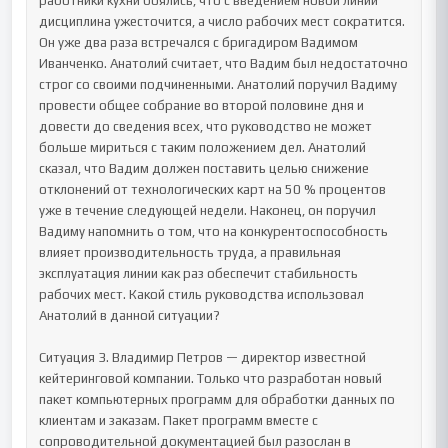
работники кухни боялись, что с введением новой линии 
дисциплина ужесточится, а число рабочих мест сократится. 
Он уже два раза встречался с бригадиром Вадимом 
Иванченко. Анатолий считает, что Вадим был недостаточно 
строг со своими подчиненными. Анатолий поручил Вадиму 
провести общее собрание во второй половине дня и 
довести до сведения всех, что руководство не может 
больше мириться с таким положением дел. Анатолий 
сказал, что Вадим должен поставить целью снижение 
отклонений от технологических карт на 50 % процентов 
уже в течение следующей недели. Наконец, он поручил 
Вадиму напомнить о том, что на конкурентоспособность 
влияет производительность труда, а правильная 
эксплуатация линии как раз обеспечит стабильность 
рабочих мест. Какой стиль руководства использовал 
Анатолий в данной ситуации?

Ситуация 3. Владимир Петров — директор известной 
кейтеринговой компании. Только что разработан новый 
пакет компьютерных программ для обработки данных по 
клиентам и заказам. Пакет программ вместе с 
сопроводительной документацией был разослан в 