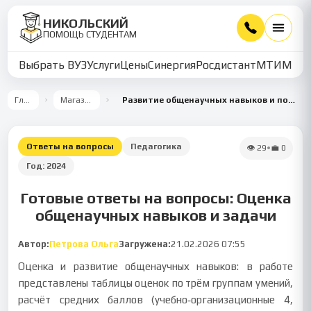
НИКОЛЬСКИЙ
ПОМОЩЬ СТУДЕНТАМ
Выбрать ВУЗ
Услуги
Цены
Синергия
Росдистант
МТИ
ММУ
Главная
Магазин работ
Развитие общенаучных навыков и постановка учебных задач
Ответы на вопросы
Педагогика
👁
29
•
💼
0
Год:
2024
Готовые ответы на вопросы: Оценка
общенаучных навыков и задачи
Автор:
Петрова Ольга
Загружена:
21.02.2026 07:55
Оценка и развитие общенаучных навыков: в работе
представлены таблицы оценок по трём группам умений,
расчёт средних баллов (учебно‑организационные 4,