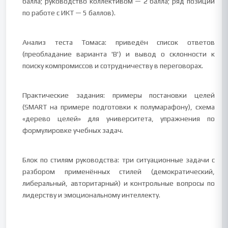
балла; руководство коллективом — 2 балла; ряд позиций
по работе с ИКТ — 5 баллов).
Анализ теста Томаса: приведён список ответов
(преобладание варианта 'В') и вывод о склонности к
поиску компромиссов и сотрудничеству в переговорах.
Практические задания: примеры постановки целей
(SMART на примере подготовки к полумарафону), схема
«дерево целей» для университета, упражнения по
формулировке учебных задач.
Блок по стилям руководства: три ситуационные задачи с
разбором применённых стилей (демократический,
либеральный, авторитарный) и контрольные вопросы по
лидерству и эмоциональному интеллекту.